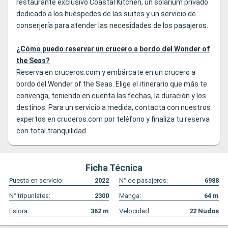
restaurante exclusivo Coastal Kitchen, un solárium privado
dedicado a los huéspedes de las suites y un servicio de
conserjería para atender las necesidades de los pasajeros.
¿Cómo puedo reservar un crucero a bordo del Wonder of
the Seas?
Reserva en cruceros.com
y embárcate en un crucero a
bordo del Wonder of the Seas. Elige el itinerario que más te
convenga, teniendo en cuenta las fechas, la duración y los
destinos. Para un servicio a medida, contacta con nuestros
expertos en
c
ruceros.com
por teléfono y finaliza tu reserva
con total tranquilidad.
Ficha Técnica
Puesta en servicio:
2022
N° de pasajeros:
6988
N° tripunlates:
2300
Manga:
64
m
Eslora:
362
m
Velocidad:
22
Nudos