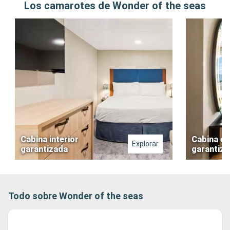
Los camarotes de Wonder of the seas
Cabina interior
Cabina ex
Explorar
garantizada
garantiz
Todo sobre Wonder of the seas