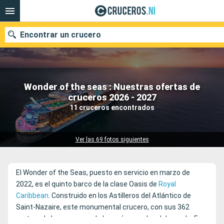
Encontrar un crucero
Wonder of the seas : Nuestras ofertas de
Nuestros destinos
cruceros 2026 - 2027
11 cruceros encontrados
Fecha de salida
Puertos
Compañías
Ver las 69 fotos siguientes
Buscar
El Wonder of the Seas, puesto en servicio en marzo de
2022, es el quinto barco de la clase Oasis de
Royal
Caribbean
. Construido en los Astilleros del Atlántico de
Saint-Nazaire, este monumental crucero, con sus 362
metros de largo, es uno de los más grandes del mundo. Fue