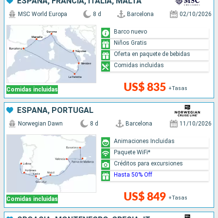
ESPAÑA, FRANCIA, ITALIA, MALTA
MSC World Europa
8 d
Barcelona
02/10/2026
Barco nuevo
Niños Gratis
Oferta en paquete de bebidas
Comidas incluidas
US$ 835
+Tasas
Comidas incluidas
ESPAÑA, PORTUGAL
Norwegian Dawn
8 d
Barcelona
11/10/2026
Animaciones Incluidas
Paquete WiFi*
Créditos para excursiones
Hasta 50% Off
US$ 849
+Tasas
Comidas incluidas