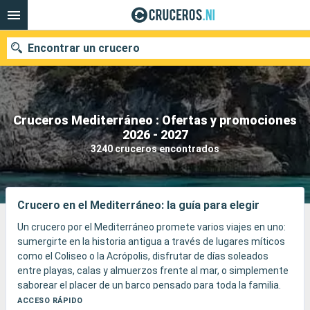
Encontrar un crucero
Cruceros Mediterráneo : Ofertas y promociones
Nuestros destinos
2026 - 2027
3240 cruceros encontrados
Fecha de salida
Puertos
Compañías
Crucero en el Mediterráneo: la guía para elegir
Buscar
Un crucero por el Mediterráneo promete varios viajes en uno:
sumergirte en la historia antigua a través de lugares míticos
como el Coliseo o la Acrópolis, disfrutar de días soleados
entre playas, calas y almuerzos frente al mar, o simplemente
saborear el placer de un barco pensado para toda la familia.
Dependiendo del itinerario y del barco escogido, la experiencia
ACCESO RÁPIDO