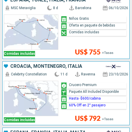
MSC Meraviglia
8 d
Barcelona
06/10/2026
Niños Gratis
Oferta en paquete de bebidas
Comidas incluidas
US$ 755
+Tasas
Comidas incluidas
CROACIA, MONTENEGRO, ITALIA
Celebrity Constellation
11 d
Ravenna
23/10/2026
Crucero Premium
Paquete All Included Disponible
Hasta -$600/cabina
60% Off en 2° pasajero
US$ 792
+Tasas
Comidas incluidas