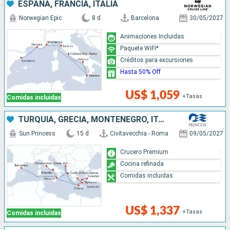
ESPAÑA, FRANCIA, ITALIA
Norwegian Epic
8 d
Barcelona
30/05/2027
Animaciones Incluidas
Paquete WiFi*
Créditos para excursiones
Hasta 50% Off
US$ 1,059
+Tasas
Comidas incluidas
TURQUÍA, GRECIA, MONTENEGRO, ITALIA, ESPAÑA
Sun Princess
15 d
Civitavecchia - Roma
09/05/2027
Crucero Premium
Cocina refinada
Comidas incluidas
US$ 1,337
+Tasas
Comidas incluidas