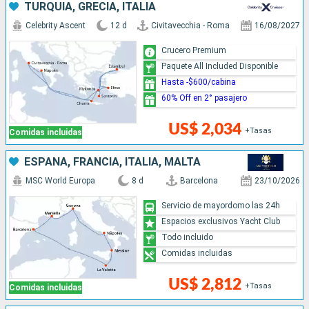
TURQUÍA, GRECIA, ITALIA
Celebrity Ascent
12 d
Civitavecchia - Roma
16/08/2027
Crucero Premium
Paquete All Included Disponible
Hasta -$600/cabina
60% Off en 2° pasajero
US$ 2,034
+Tasas
Comidas incluidas
ESPAÑA, FRANCIA, ITALIA, MALTA
MSC World Europa
8 d
Barcelona
23/10/2026
Servicio de mayordomo las 24h
Espacios exclusivos Yacht Club
Todo incluido
Comidas incluidas
US$ 2,812
+Tasas
Comidas incluidas