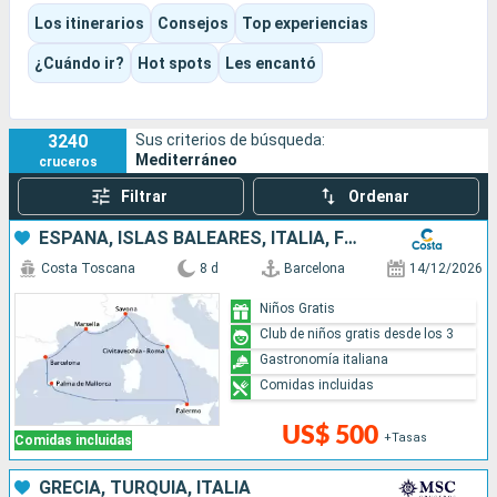
puede ser cultural, gastronómica, de playa o estar
Los itinerarios
Consejos
Top experiencias
claramente orientada al entretenimiento. Piscinas,
espectáculos, actividades, momentos de relax o grandes
¿Cuándo ir?
Hot spots
Les encantó
visitas: cada cual puede encontrar su propio ritmo.
3240
Sus criterios de búsqueda:
Mediterráneo
cruceros
Filtrar
Ordenar
ESPAÑA, ISLAS BALEARES, ITALIA, FRANCIA
Costa Toscana
8 d
Barcelona
14/12/2026
Niños Gratis
Club de niños gratis desde los 3
Gastronomía italiana
Comidas incluidas
US$ 500
+Tasas
Comidas incluidas
GRECIA, TURQUÍA, ITALIA