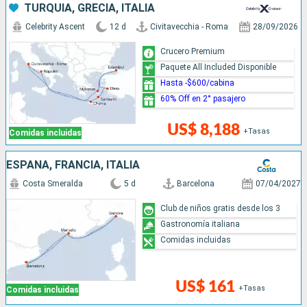
TURQUÍA, GRECIA, ITALIA
Celebrity Ascent
12 d
Civitavecchia - Roma
28/09/2026
Crucero Premium
Paquete All Included Disponible
Hasta -$600/cabina
60% Off en 2° pasajero
US$ 8,188
+Tasas
Comidas incluidas
ESPAÑA, FRANCIA, ITALIA
Costa Smeralda
5 d
Barcelona
07/04/2027
Club de niños gratis desde los 3
Gastronomía italiana
Comidas incluidas
US$ 161
+Tasas
Comidas incluidas