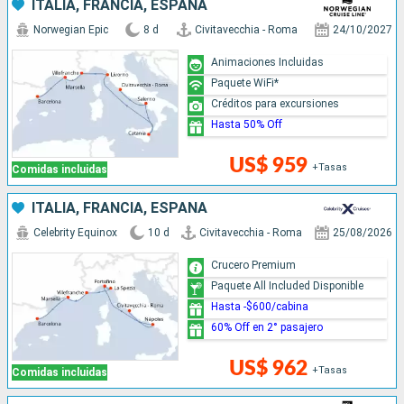
ITALIA, FRANCIA, ESPAÑA
Norwegian Epic
8 d
Civitavecchia - Roma
24/10/2027
Animaciones Incluidas
Paquete WiFi*
Créditos para excursiones
Hasta 50% Off
US$ 959
+Tasas
Comidas incluidas
ITALIA, FRANCIA, ESPAÑA
Celebrity Equinox
10 d
Civitavecchia - Roma
25/08/2026
Crucero Premium
Paquete All Included Disponible
Hasta -$600/cabina
60% Off en 2° pasajero
US$ 962
+Tasas
Comidas incluidas