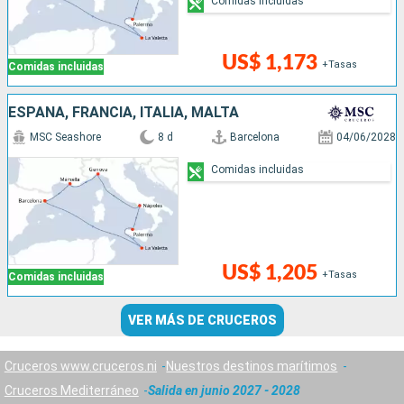
Comidas incluidas
US$ 1,173
+Tasas
Comidas incluidas
ESPAÑA, FRANCIA, ITALIA, MALTA
MSC Seashore
8 d
Barcelona
04/06/2028
Comidas incluidas
US$ 1,205
+Tasas
Comidas incluidas
VER MÁS DE CRUCEROS
Cruceros www.cruceros.ni
Nuestros destinos marítimos
Cruceros Mediterráneo
Salida en junio 2027 - 2028