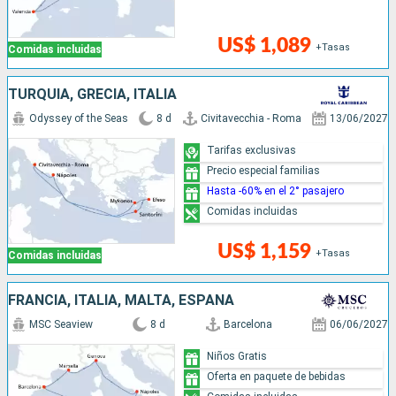
US$ 1,089
+Tasas
Comidas incluidas
TURQUÍA, GRECIA, ITALIA
Odyssey of the Seas
8 d
Civitavecchia - Roma
13/06/2027
Tarifas exclusivas
Precio especial familias
Hasta -60% en el 2° pasajero
Comidas incluidas
US$ 1,159
+Tasas
Comidas incluidas
FRANCIA, ITALIA, MALTA, ESPAÑA
MSC Seaview
8 d
Barcelona
06/06/2027
Niños Gratis
Oferta en paquete de bebidas