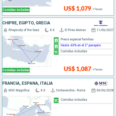
US$ 1,079
+Tasas
Comidas incluidas
CHIPRE, EGIPTO, GRECIA
Rhapsody of the Seas
8 d
El Pireo Atenas
11/06/2027
Precio especial familias
Hasta -60% en el 2° pasajero
Comidas incluidas
US$ 1,087
+Tasas
Comidas incluidas
FRANCIA, ESPAÑA, ITALIA
MSC Magnifica
8 d
Civitavecchia - Roma
06/06/2028
Comidas incluidas