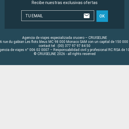
Recibe nuestras exclusivas ofertas
TU EMAIL
OK
Agencia de viajes especializada crucero – CRUISELINE
6 rue du gabian Les flots bleus MC 98 000 Monaco SAM con un capital de 150 000
contact tel : (00) 377 97 97 84 50
gencia de viajes n° 006 02 0007 – Responsabilidad civil y profesional RC RSA de
© CRUISELINE 2026 - all rights reserved