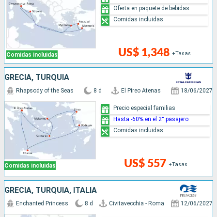
Oferta en paquete de bebidas
Comidas incluidas
US$ 1,348
+Tasas
Comidas incluidas
GRECIA, TURQUÍA
Rhapsody of the Seas
8 d
El Pireo Atenas
18/06/2027
Precio especial familias
Hasta -60% en el 2° pasajero
Comidas incluidas
US$ 557
+Tasas
Comidas incluidas
GRECIA, TURQUÍA, ITALIA
Enchanted Princess
8 d
Civitavecchia - Roma
12/06/2027