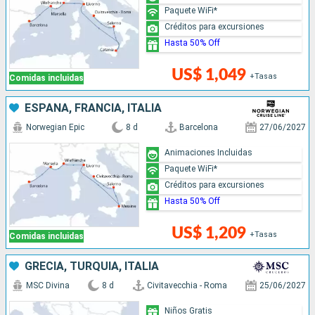
Paquete WiFi*
Créditos para excursiones
Hasta 50% Off
US$ 1,049
+Tasas
Comidas incluidas
ESPAÑA, FRANCIA, ITALIA
Norwegian Epic
8 d
Barcelona
27/06/2027
Animaciones Incluidas
Paquete WiFi*
Créditos para excursiones
Hasta 50% Off
US$ 1,209
+Tasas
Comidas incluidas
GRECIA, TURQUÍA, ITALIA
MSC Divina
8 d
Civitavecchia - Roma
25/06/2027
Niños Gratis