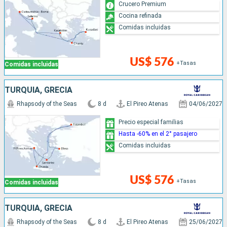
Crucero Premium
Cocina refinada
Comidas incluidas
US$ 576
+Tasas
Comidas incluidas
TURQUÍA, GRECIA
Rhapsody of the Seas
8 d
El Pireo Atenas
04/06/2027
Precio especial familias
Hasta -60% en el 2° pasajero
Comidas incluidas
US$ 576
+Tasas
Comidas incluidas
TURQUÍA, GRECIA
Rhapsody of the Seas
8 d
El Pireo Atenas
25/06/2027