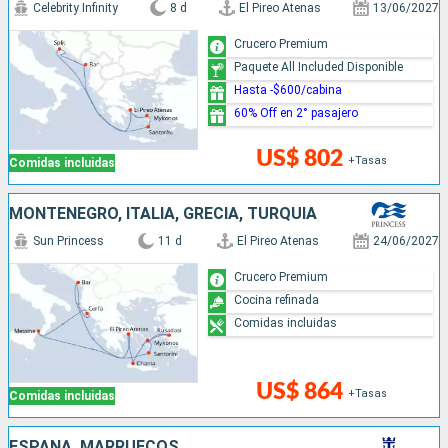
Celebrity Infinity
8 d
El Pireo Atenas
13/06/2027
Crucero Premium
Paquete All Included Disponible
Hasta -$600/cabina
60% Off en 2° pasajero
US$ 802
+Tasas
Comidas incluidas
MONTENEGRO, ITALIA, GRECIA, TURQUÍA
Sun Princess
11 d
El Pireo Atenas
24/06/2027
Crucero Premium
Cocina refinada
Comidas incluidas
US$ 864
+Tasas
Comidas incluidas
ESPAÑA, MARRUECOS