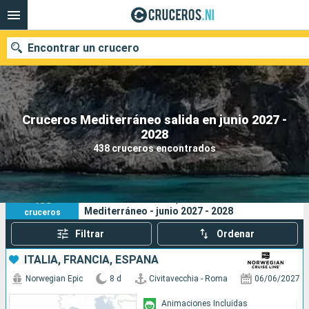
Encontrar un crucero
Cruceros Mediterráneo salida en junio 2027 -
Nuestros destinos
2028
438 cruceros encontrados
Fecha de salida
Puertos
Compañías
438
Sus criterios de búsqueda:
Mediterráneo - junio 2027 - 2028
cruceros
Buscar
Filtrar
Ordenar
ITALIA, FRANCIA, ESPAÑA
Norwegian Epic
8 d
Civitavecchia - Roma
06/06/2027
Animaciones Incluidas