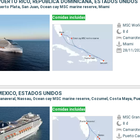
UERTO RICO, REPÚBLICA DOMINICANA, ESTADOS UNIDOS
 Puerto Plata, San Juan, Ocean cay MSC marine reserve, Miami
Comidas incluidas
MSC Worl
8 d
Camarote
Miami
28/11/20
ÉXICO, ESTADOS UNIDOS
 Canaveral, Nassau, Ocean cay MSC marine reserve, Cozumel, Costa Maya, Pu
Comidas incluidas
MSC Gran
8 d
Camarote
Puerto Ca