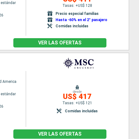
 estándar
Tasas: +US$ 128
Precio especial familias
26
Hasta -60% en el 2° pasajero
Comidas incluidas
VER LAS OFERTAS
d America
desde
 estándar
US$ 417
Tasas: +US$ 121
26
Comidas incluidas
VER LAS OFERTAS