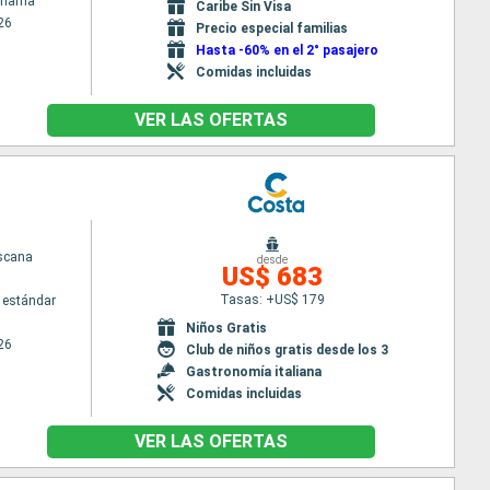
Panama
Caribe Sin Visa
26
Precio especial familias
Hasta -60% en el 2° pasajero
Comidas incluidas
VER LAS OFERTAS
scana
desde
US$ 683
Tasas: +US$ 179
 estándar
Niños Gratis
26
Club de niños gratis desde los 3
Gastronomía italiana
Comidas incluidas
VER LAS OFERTAS