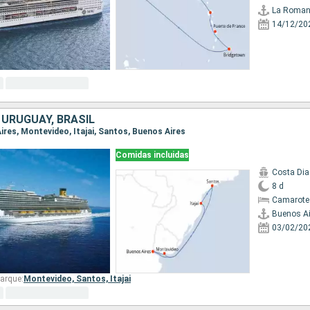
La Roma
14/12/20
 URUGUAY, BRASIL
Aires, Montevideo, Itajai, Santos, Buenos Aires
Comidas incluidas
Costa Di
8 d
Camarote
Buenos Ai
03/02/20
arque:
Montevideo,
Santos,
Itajai