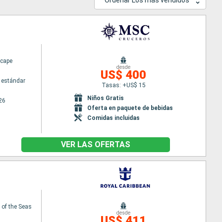
Ordenar Los más vendidos
cape
desde
US$ 400
 estándar
Tasas: +US$ 15
Niños Gratis
26
Oferta en paquete de bebidas
Comidas incluidas
VER LAS OFERTAS
of the Seas
desde
US$ 411