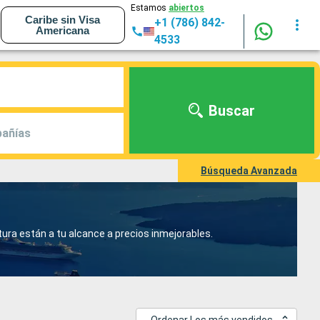
Estamos
abiertos
Caribe sin Visa
+1 (786) 842-
Americana
4533
Buscar
añías
Búsqueda Avanzada
tura están a tu alcance a precios inmejorables.