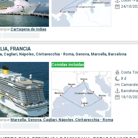
Colón - 
24/10/20
arque:
Cartagena de Indias
LIA, FRANCIA
na, Cagliari, Nápoles, Civitavecchia - Roma, Genova, Marsella, Barcelona
Comidas incluidas
Costa To
8 d
Camarote
Barcelona
18/10/20
arque:
Marsella,
Genova,
Cagliari,
Nápoles,
Civitavecchia - Roma