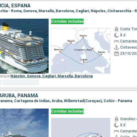
NCIA, ESPAÑA
ecchia - Roma, Genova, Marsella, Barcelona, Cagliari, Nápoles, Civitavecchia -
Comidas incluidas
Costa To
8 d
Camarote
Civitavec
29/10/20
arque:
Nápoles,
Genova,
Cagliari,
Marsella,
Barcelona
 ARUBA, PANAMÁ
- Panama, Cartagena de Indias, Aruba, Willemstad(Curaçao), Colón - Panama
Comidas incluidas
Grandeur 
8 d
Camarote