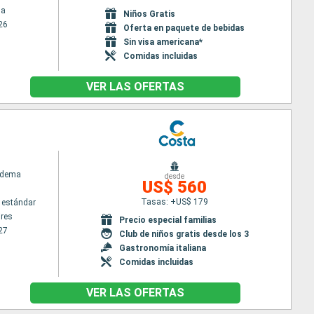
na
Niños Gratis
26
Oferta en paquete de bebidas
Sin visa americana*
Comidas incluidas
VER LAS OFERTAS
adema
desde
US$ 560
Tasas: +US$ 179
 estándar
res
Precio especial familias
27
Club de niños gratis desde los 3
Gastronomía italiana
Comidas incluidas
VER LAS OFERTAS