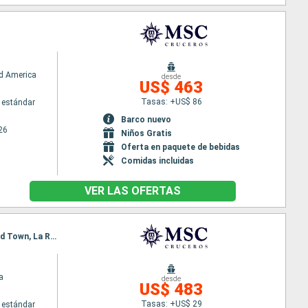
d America
desde
US$ 463
Tasas: +US$ 86
 estándar
Barco nuevo
26
Niños Gratis
Oferta en paquete de bebidas
Comidas incluidas
VER LAS OFERTAS
Itinerario : La Romana, Isla Catalina, Bridgetown, Fort-de-France, Pointe a pitre (Guadalupe), Road Town, La Romana
a
desde
US$ 483
Tasas: +US$ 29
 estándar