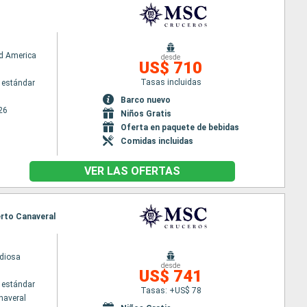
d America
desde
US$ 710
Tasas incluidas
 estándar
Barco nuevo
26
Niños Gratis
Oferta en paquete de bebidas
Comidas incluidas
VER LAS OFERTAS
erto Canaveral
diosa
desde
US$ 741
 estándar
Tasas: +US$ 78
naveral