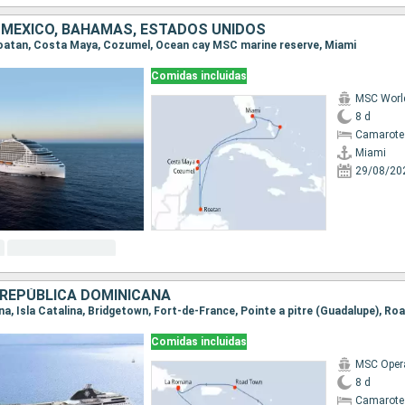
MÉXICO, BAHAMAS, ESTADOS UNIDOS
 Roatan, Costa Maya, Cozumel, Ocean cay MSC marine reserve, Miami
Comidas incluidas
MSC Worl
8 d
Camarote
Miami
29/08/20
REPÚBLICA DOMINICANA
Comidas incluidas
MSC Oper
8 d
Camarote