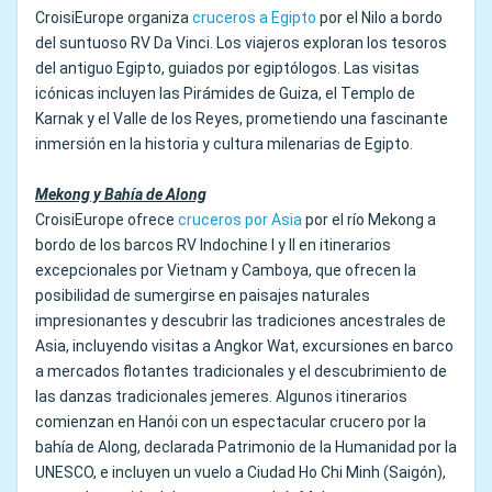
CroisiEurope organiza
cruceros a Egipto
por el Nilo a bordo
del suntuoso RV Da Vinci. Los viajeros exploran los tesoros
del antiguo Egipto, guiados por egiptólogos. Las visitas
icónicas incluyen las Pirámides de Guiza, el Templo de
Karnak y el Valle de los Reyes, prometiendo una fascinante
inmersión en la historia y cultura milenarias de Egipto.
Mekong y Bahía de Along
CroisiEurope ofrece
cruceros por Asia
por el río Mekong a
bordo de los barcos RV Indochine I y II en itinerarios
excepcionales por Vietnam y Camboya, que ofrecen la
posibilidad de sumergirse en paisajes naturales
impresionantes y descubrir las tradiciones ancestrales de
Asia, incluyendo visitas a Angkor Wat, excursiones en barco
a mercados flotantes tradicionales y el descubrimiento de
las danzas tradicionales jemeres. Algunos itinerarios
comienzan en Hanói con un espectacular crucero por la
bahía de Along, declarada Patrimonio de la Humanidad por la
UNESCO, e incluyen un vuelo a Ciudad Ho Chi Minh (Saigón),