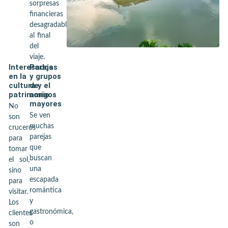
sorpresas
financieras
desagradables
al final
del
viaje.
Interesados
Parejas
en la
y grupos
cultura y el
de
patrimonio
amigos
mayores
No
Se ven
son
muchas
cruceros
parejas
para
que
tomar
buscan
el sol,
una
sino
escapada
para
romántica
visitar.
y
Los
gastronómica,
clientes
o
son