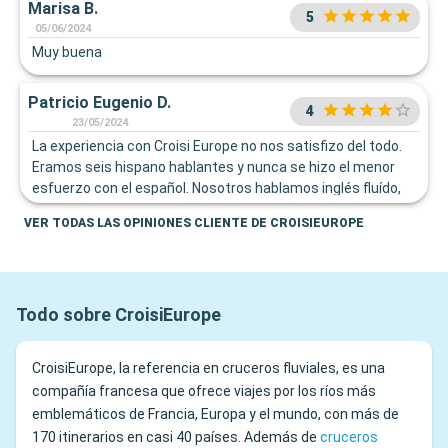
Marisa B.
5
05/06/2024
Muy buena
Patricio Eugenio D.
4
23/05/2024
La experiencia con Croisi Europe no nos satisfizo del todo.
Eramos seis hispano hablantes y nunca se hizo el menor
esfuerzo con el español. Nosotros hablamos inglés fluído,
pero buena parte de la tripulación solo francés y a veces
VER TODAS LAS OPINIONES CLIENTE DE CROISIEUROPE
bien primario. pero lo mas notorio es que no hacían ningún
esfuerzo.
Todo sobre CroisiEurope
CroisiEurope, la referencia en cruceros fluviales, es una
compañía francesa que ofrece viajes por los ríos más
emblemáticos de Francia, Europa y el mundo, con más de
170 itinerarios en casi 40 países. Además de
cruceros