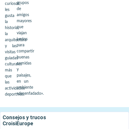
grupos
curiosos,
de
les
amigos
gusta
mayores
la
que
historia,
viajan
la
juntos
arquitectura
para
y las
compartir
visitas
buenas
guiadas
comidas
culturales
y
más
paisajes,
que
en un
las
ambiente
actividades
«desenfadado».
deportivas.
Consejos y trucos
CroisiEurope