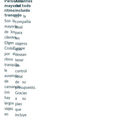
Personas
Amantes
mayores:
del todo
ritmo
incluido
tranquilo
Es la
Son la
compañía
mayoría
ideal
de los
para
clientes.
los
Eligen
viajeros
CroisiEurope
que
por el
desean
ritmo
tener
tranquilo,
un
la
control
ausencia
total
de
de su
cansancio
presupuesto.
(no
Gracias
hay
a su
largos
plan
viajes
que
en
incluye