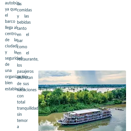
autobús,
las
ya que
comidas
el
y las
barco
bebidas
llega al
tanto
centro
en el
de la
bar
ciudad)
como
y la
en el
seguridad
restaurante,
de
los
una
pasajeros
organización
disfrutan
bien
de sus
establecida.
vacaciones
con
total
tranquilidad,
sin
temor
a