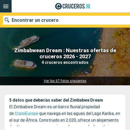
Encontrar un crucero
Zimbabwean Dream : Nuestras ofertas de
Nuestros destinos
cruceros 2026 - 2027
4 cruceros encontrados
Fecha de salida
Puertos
Compañías
Ver las 67 fotos siguientes
Buscar
5 datos que deberías saber del Zimbabwe Dream
El Zimbabwe Dream es un barco fluvial propiedad
de
CroisiEurope
que navega en las aguas del Lago Kariba, en
el sur de África. Construido en 2.020, ofrece un alojamiento
de alta gama a unos pasajeros deseosos de descubrir y