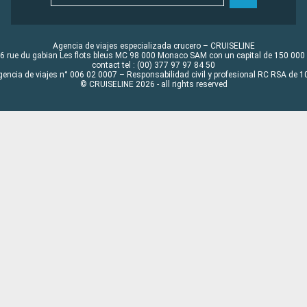
Agencia de viajes especializada crucero – CRUISELINE
6 rue du gabian Les flots bleus MC 98 000 Monaco SAM con un capital de 150 000
contact tel : (00) 377 97 97 84 50
gencia de viajes n° 006 02 0007 – Responsabilidad civil y profesional RC RSA de
© CRUISELINE 2026 - all rights reserved