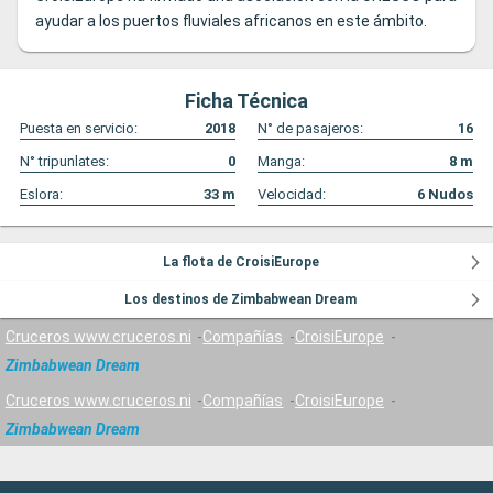
ayudar a los puertos fluviales africanos en este ámbito.
Ficha Técnica
Puesta en servicio:
2018
N° de pasajeros:
16
N° tripunlates:
0
Manga:
8
m
Eslora:
33
m
Velocidad:
6
Nudos
La flota de CroisiEurope
Los destinos de Zimbabwean Dream
Cruceros www.cruceros.ni
Compañías
CroisiEurope
Zimbabwean Dream
Cruceros www.cruceros.ni
Compañías
CroisiEurope
Zimbabwean Dream