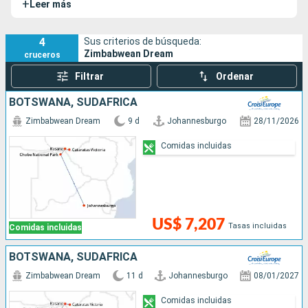
+
Leer más
acercarse a las riquezas naturales de Zambia y Zimbabue.
4
Sus criterios de búsqueda:
Zimbabwean Dream
cruceros
Filtrar
Ordenar
BOTSWANA, SUDAFRICA
Zimbabwean Dream
9 d
Johannesburgo
28/11/2026
Comidas incluidas
US$ 7,207
Tasas incluidas
Comidas incluidas
BOTSWANA, SUDAFRICA
Zimbabwean Dream
11 d
Johannesburgo
08/01/2027
Comidas incluidas