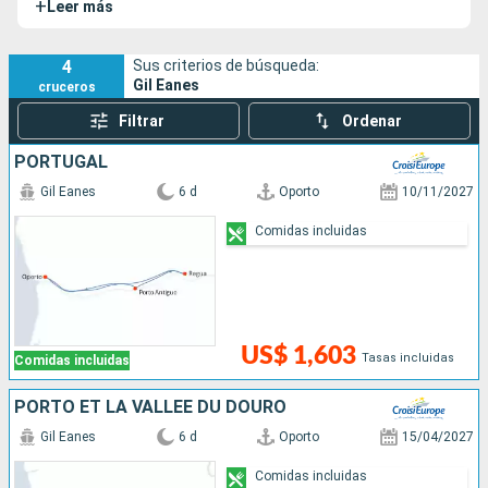
+
Leer más
tesoros del Valle del Duero.
4
Sus criterios de búsqueda:
Gil Eanes
cruceros
Filtrar
Ordenar
PORTUGAL
Gil Eanes
6 d
Oporto
10/11/2027
Comidas incluidas
US$ 1,603
Tasas incluidas
Comidas incluidas
PORTO ET LA VALLÉE DU DOURO
Gil Eanes
6 d
Oporto
15/04/2027
Comidas incluidas