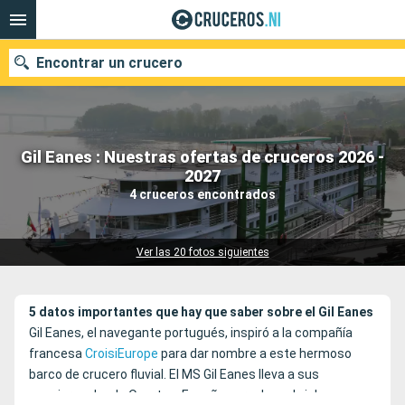
Encontrar un crucero
Gil Eanes : Nuestras ofertas de cruceros 2026 -
Nuestros destinos
2027
4 cruceros encontrados
Fecha de salida
Puertos
Compañías
Ver las 20 fotos siguientes
Buscar
5 datos importantes que hay que saber sobre el Gil Eanes
Gil Eanes, el navegante portugués, inspiró a la compañía
francesa
CroisiEurope
para dar nombre a este hermoso
barco de crucero fluvial. El MS Gil Eanes lleva a sus
pasajeros desde Oporto a España para descubrir los