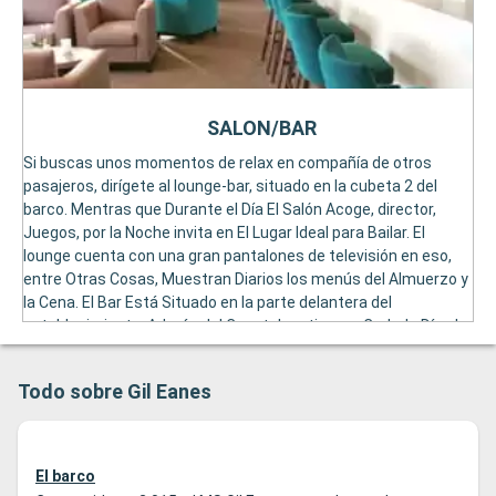
SALON/BAR
Si buscas unos momentos de relax en compañía de otros
pasajeros, dirígete al lounge-bar, situado en la cubeta 2 del
barco. Mentras que Durante el Día El Salón Acoge, director,
Juegos, por la Noche invita en El Lugar Ideal para Bailar. El
lounge cuenta con una gran pantalones de televisión en eso,
entre Otras Cosas, Muestran Diarios los menús del Almuerzo y
la Cena. El Bar Está Situado en la parte delantera del
establecimiento, Admás del Cocctel gratis que, Cadada Día, de
Reece a Todos los Pasajeros, Sirve También TE, Café y
Bebidas Alcohólicas. El Lounge-Bar Permanece Abera Hasta La
Todo sobre Gil Eanes
Medianoche.
El barco