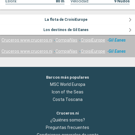
Eslora:
80
m
Velocidad:
9
Nudos
La flota de CroisiEurope
Los destinos de Gil Eanes
Cruceros www.cruceros.ni
Compañías
CroisiEurope
Gil Eanes
Cruceros www.cruceros.ni
Compañías
CroisiEurope
Gil Eanes
Barcos más populares
MSC World Europa
Icon of the Seas
Costa Toscana
Cruceros.ni
¿Quiénes somos?
Preguntas frecuentes
Condiciones generales de venta