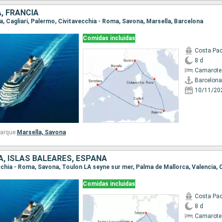
A, FRANCIA
na, Cagliari, Palermo, Civitavecchia - Roma, Savona, Marsella, Barcelona
Comidas incluidas
Costa Pac
8 d
Camarote
Barcelona
10/11/20
arque:
Marsella,
Savona
IA, ISLAS BALEARES, ESPAÑA
Comidas incluidas
Costa Pac
8 d
Camarote