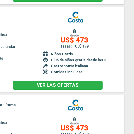
ifica
desde
US$ 473
Tasas: +US$ 179
 estándar
Niños Gratis
26
Club de niños gratis desde los 3
Gastronomía italiana
Comidas incluidas
VER LAS OFERTAS
ia - Roma
ifica
desde
US$ 473