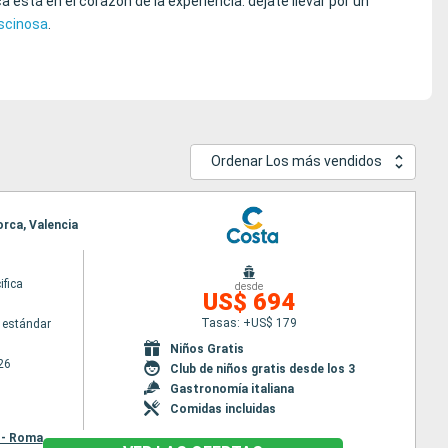
está en el corazón de la experiencia: déjate llevar por un
scinosa
.
Ordenar Los más vendidos
orca, Valencia
ifica
desde
US$ 694
Tasas: +US$ 179
 estándar
Niños Gratis
26
Club de niños gratis desde los 3
Gastronomía italiana
Comidas incluidas
 - Roma