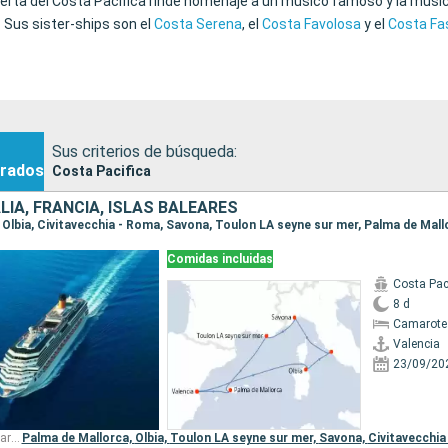
rta del Costa Pacifica rinde homenaje a un músico famoso y la música 
 Sus sister-ships son el
Costa Serena
, el
Costa Favolosa
y el
Costa Fa
Sus criterios de búsqueda:
rados
Costa Pacifica
LIA, FRANCIA, ISLAS BALEARES
a, Olbia, Civitavecchia - Roma, Savona, Toulon LA seyne sur mer, Palma de Mall
Comidas incluidas
Costa Pac
8 d
Camarote
Valencia
23/09/20
Otros puertos de embarque:
Palma de Mallorca,
Olbia,
Toulon LA seyne sur mer,
Savona,
Civitavecchia