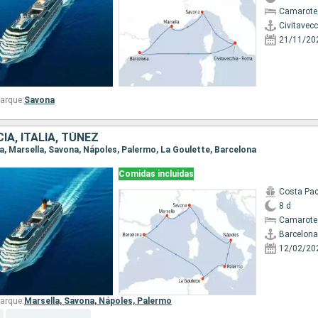
Camarote
Civitavec
21/11/20
arque:
Savona
IA, ITALIA, TÚNEZ
na, Marsella, Savona, Nápoles, Palermo, La Goulette, Barcelona
Comidas incluidas
Costa Pac
8 d
Camarote
Barcelona
12/02/20
arque:
Marsella,
Savona,
Nápoles,
Palermo