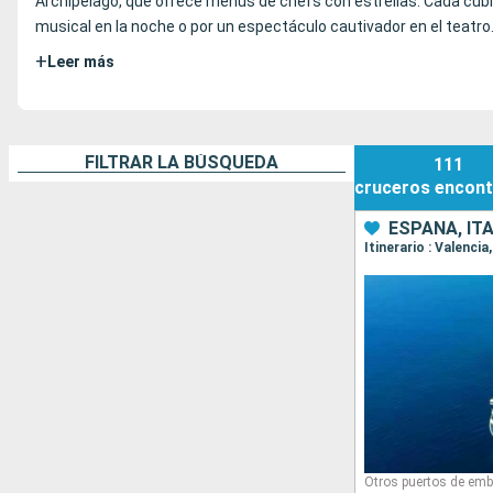
Archipelago, que ofrece menús de chefs con estrellas. Cada cubie
musical en la noche o por un espectáculo cautivador en el teatro.
+
Leer más
FILTRAR LA BÚSQUEDA
111
cruceros
encont
ESPAÑA, ITA
Itinerario : Valenci