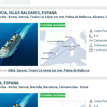
NCIA, ISLAS BALEARES, ESPAÑA
Comidas incluidas
Costa Pac
8 d
Camarote
Civitavec
12/09/20
arque:
Olbia,
Savona,
Toulon LA seyne sur mer,
Palma de Mallorca
IA, ESPAÑA
ecchia - Roma, Savona, Marsella, Barcelona, Civitavecchia - Roma
Comidas incluidas
Costa Pac
6 d