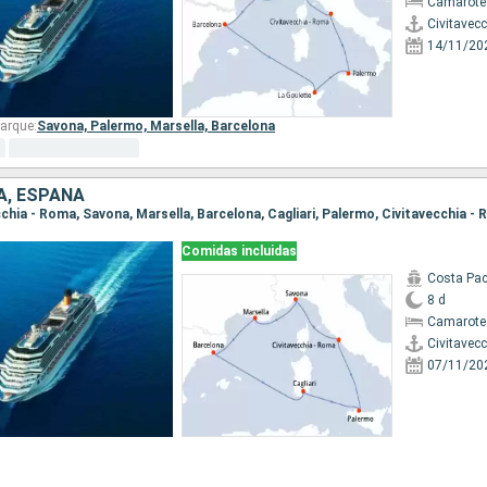
Camarote
Civitavec
14/11/20
arque:
Savona,
Palermo,
Marsella,
Barcelona
IA, ESPAÑA
ecchia - Roma, Savona, Marsella, Barcelona, Cagliari, Palermo, Civitavecchia -
Comidas incluidas
Costa Pac
8 d
Camarote
Civitavec
07/11/20