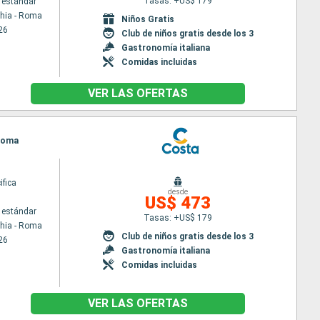
Tasas: +US$ 179
 estándar
chia - Roma
Niños Gratis
26
Club de niños gratis desde los 3
Gastronomía italiana
Comidas incluidas
VER LAS OFERTAS
 Roma
ifica
desde
US$ 473
 estándar
Tasas: +US$ 179
chia - Roma
Club de niños gratis desde los 3
26
Gastronomía italiana
Comidas incluidas
VER LAS OFERTAS