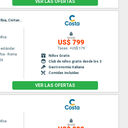
VER LAS OFERTAS
Itinerario : Civitavecchia - Roma, Savona, Toulon LA seyne sur mer, Palma de Mallorca, Alicante, Olbia, Civitavecchia - Roma
ifica
desde
US$ 799
Tasas: +US$ 179
 estándar
chia - Roma
Niños Gratis
26
Club de niños gratis desde los 3
Gastronomía italiana
Comidas incluidas
VER LAS OFERTAS
ifica
desde