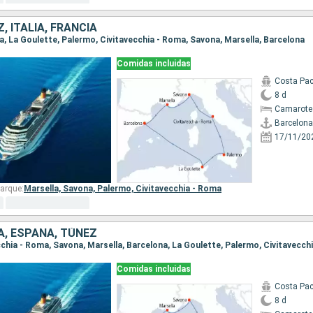
, ITALIA, FRANCIA
na, La Goulette, Palermo, Civitavecchia - Roma, Savona, Marsella, Barcelona
Comidas incluidas
Costa Pac
8 d
Camarote
Barcelona
17/11/20
arque:
Marsella,
Savona,
Palermo,
Civitavecchia - Roma
IA, ESPAÑA, TÚNEZ
ecchia - Roma, Savona, Marsella, Barcelona, La Goulette, Palermo, Civitavecch
Comidas incluidas
Costa Pac
8 d