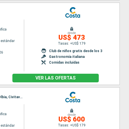
ifica
desde
US$ 473
 estándar
Tasas: +US$ 179
Club de niños gratis desde los 3
26
Gastronomía italiana
Comidas incluidas
VER LAS OFERTAS
Itinerario : Civitavecchia - Roma, Savona, Toulon LA seyne sur mer, Palma de Mallorca, Valencia, Olbia, Civitavecchia - Roma
ifica
desde
US$ 600
Tasas: +US$ 179
 estándar