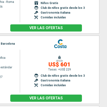
chia - Roma
Niños Gratis
26
Club de niños gratis desde los 3
Gastronomía italiana
Comidas incluidas
VER LAS OFERTAS
, Barcelona
ifica
desde
US$ 601
 estándar
Tasas: +US$ 229
Club de niños gratis desde los 3
27
Gastronomía italiana
Comidas incluidas
VER LAS OFERTAS