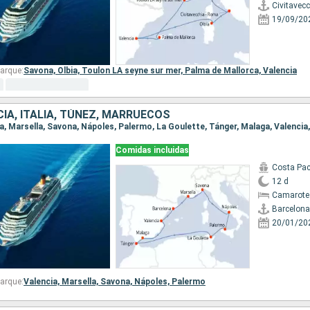
Civitavec
19/09/20
arque:
Savona,
Olbia,
Toulon LA seyne sur mer,
Palma de Mallorca,
Valencia
IA, ITALIA, TÚNEZ, MARRUECOS
na, Marsella, Savona, Nápoles, Palermo, La Goulette, Tánger, Malaga, Valencia
Comidas incluidas
Costa Pac
12 d
Camarote
Barcelona
20/01/20
arque:
Valencia,
Marsella,
Savona,
Nápoles,
Palermo