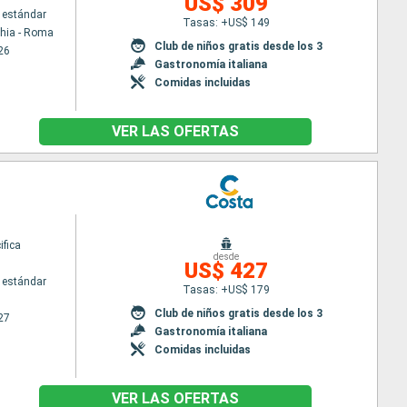
US$ 309
 estándar
Tasas: +US$ 149
chia - Roma
Club de niños gratis desde los 3
26
Gastronomía italiana
Comidas incluidas
VER LAS OFERTAS
ifica
desde
US$ 427
 estándar
Tasas: +US$ 179
Club de niños gratis desde los 3
27
Gastronomía italiana
Comidas incluidas
VER LAS OFERTAS