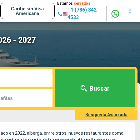
Estamos
cerrados
Caribe sin Visa
+1 (786) 842-
Americana
4533
026 - 2027
Buscar
añías
Búsqueda Avanzada
do en 2022, alberga, entre otros, nuevos restaurantes como