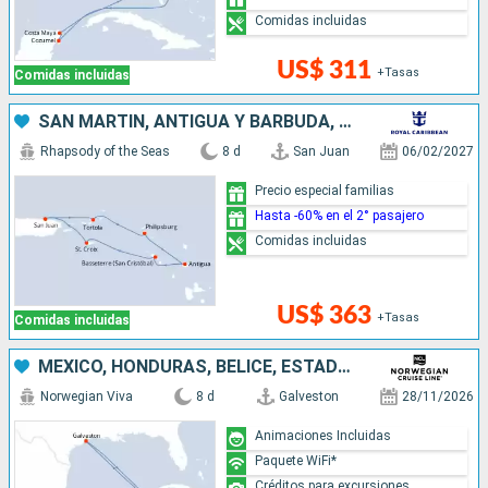
Comidas incluidas
US$ 311
+Tasas
Comidas incluidas
SAN MARTÍN, ANTIGUA Y BARBUDA, PUERTO RICO
Rhapsody of the Seas
8 d
San Juan
06/02/2027
Precio especial familias
Hasta -60% en el 2° pasajero
Comidas incluidas
US$ 363
+Tasas
Comidas incluidas
MÉXICO, HONDURAS, BELICE, ESTADOS UNIDOS
Norwegian Viva
8 d
Galveston
28/11/2026
Animaciones Incluidas
Paquete WiFi*
Créditos para excursiones