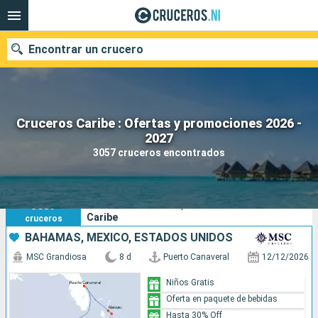
Encontrar un crucero
Cruceros Caribe : Ofertas y promociones 2026 -
Nuestros destinos
2027
3057 cruceros encontrados
Fecha de salida
Puertos
Compañías
3057
Sus criterios de búsqueda:
Caribe
cruceros
Buscar
BAHAMAS, MÉXICO, ESTADOS UNIDOS
MSC Grandiosa
8 d
Puerto Canaveral
12/12/2026
Niños Gratis
Oferta en paquete de bebidas
Hasta 30% Off