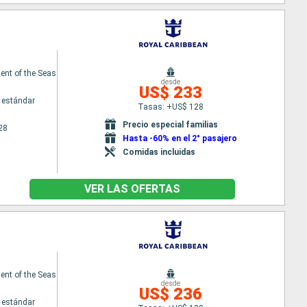
nt of the Seas
desde
US$ 233
 estándar
Tasas: +US$ 128
Precio especial familias
28
Hasta -60% en el 2° pasajero
Comidas incluidas
VER LAS OFERTAS
nt of the Seas
desde
US$ 236
 estándar