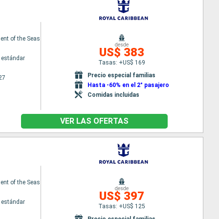
nt of the Seas
desde
US$ 383
 estándar
Tasas: +US$ 169
Precio especial familias
27
Hasta -60% en el 2° pasajero
Comidas incluidas
VER LAS OFERTAS
nt of the Seas
desde
US$ 397
 estándar
Tasas: +US$ 125
Precio especial familias