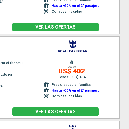
27
Hasta -60% en el 2° pasajero
Comidas incluidas
VER LAS OFERTAS
nt of the Seas
desde
US$ 402
exterior
Tasas: +US$ 154
Precio especial familias
26
Hasta -60% en el 2° pasajero
Comidas incluidas
VER LAS OFERTAS