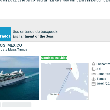
o en 2.012. Este barco resulta muy divertido tanto para niños como p
Sus criterios de búsqueda:
rados
Enchantment of the Seas
OS, MÉXICO
 Costa Maya, Tampa
Comidas incluidas
Enchantme
5 d
Camarote
Tampa
10/01/20