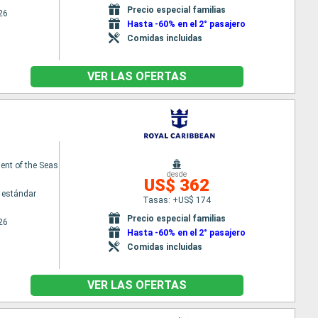
Precio especial familias
26
Hasta -60% en el 2° pasajero
Comidas incluidas
VER LAS OFERTAS
nt of the Seas
desde
US$ 362
 estándar
Tasas: +US$ 174
Precio especial familias
26
Hasta -60% en el 2° pasajero
Comidas incluidas
VER LAS OFERTAS