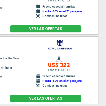
Tasas: +US$ 129
Precio especial familias
28
Hasta -60% en el 2° pasajero
Comidas incluidas
VER LAS OFERTAS
nt of the Seas
desde
US$ 322
 estándar
Tasas: +US$ 165
Precio especial familias
26
Hasta -60% en el 2° pasajero
Comidas incluidas
VER LAS OFERTAS