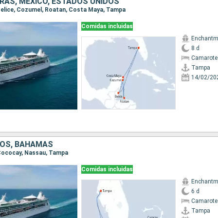
URAS, MÉXICO, ESTADOS UNIDOS
 Belice, Cozumel, Roatan, Costa Maya, Tampa
Comidas incluidas
Enchantme
8 d
Camarote
Tampa
14/02/20
DOS, BAHAMAS
 Cococay, Nassau, Tampa
Comidas incluidas
Enchantme
6 d
Camarote
Tampa