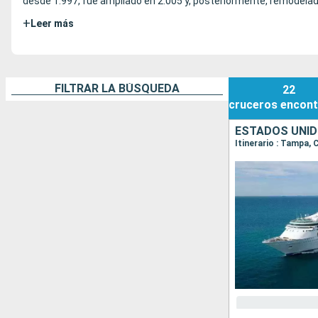
desde 1.997, fue ampliado en 2.005 y, posteriormente, remodelad
+
Leer más
FILTRAR LA BÚSQUEDA
22
cruceros
encont
ESTADOS UNID
Itinerario : Tampa,