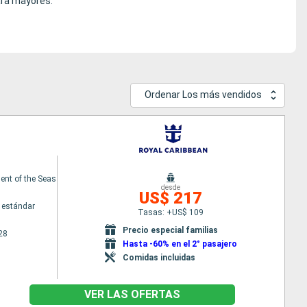
ara mayores.
Ordenar Los más vendidos
nt of the Seas
desde
US$ 217
 estándar
Tasas: +US$ 109
Precio especial familias
28
Hasta -60% en el 2° pasajero
Comidas incluidas
VER LAS OFERTAS