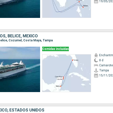
19/05/20
S, BELICE, MÉXICO
 Belice, Cozumel, Costa Maya, Tampa
Comidas incluidas
Enchantme
8 d
Camarote 
Tampa
15/11/20
ICO, ESTADOS UNIDOS