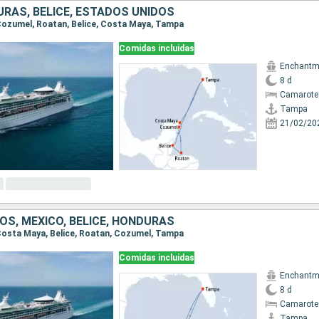
URAS, BELICE, ESTADOS UNIDOS
 Cozumel, Roatan, Belice, Costa Maya, Tampa
Comidas incluidas
Enchantme
8 d
Camarote
Tampa
21/02/20
OS, MÉXICO, BELICE, HONDURAS
 Costa Maya, Belice, Roatan, Cozumel, Tampa
Comidas incluidas
Enchantme
8 d
Camarote
Tampa