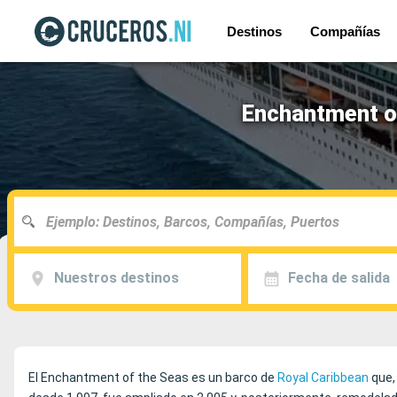
Destinos
Compañías
Enchantment of
Nuestros destinos
Fecha de salida
El Enchantment of the Seas es un barco de
Royal Caribbean
que, 