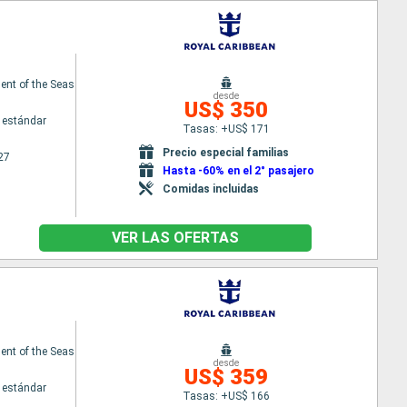
nt of the Seas
desde
US$ 350
 estándar
Tasas: +US$ 171
Precio especial familias
27
Hasta -60% en el 2° pasajero
Comidas incluidas
VER LAS OFERTAS
nt of the Seas
desde
US$ 359
 estándar
Tasas: +US$ 166