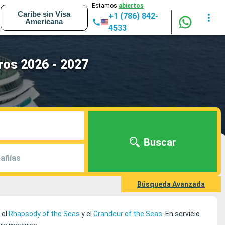
Estamos
abiertos
Caribe sin Visa
+1 (786) 842-
Americana
4533
ros 2026 - 2027
Buscar
añías
Búsqueda Avanzada
, el
Rhapsody of the Seas
y el
Grandeur of the Seas
. En servicio