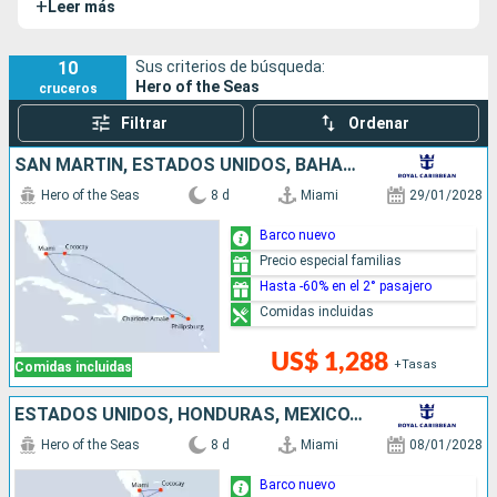
+
Leer más
pasajeros, 2.814 camarotes y una capacidad de 5.654
pasajeros en ocupación doble. Con sus 364 metros de
eslora y 248.663 GT, el Hero of the Seas se impone entre los
10
Sus criterios de búsqueda:
Hero of the Seas
cruceros
barcos de crucero más impresionantes de su generación.
Sus sister-ships son el
Icon of the Seas
, el
Star of the Seas
Filtrar
Ordenar
y el
Legend of the Seas
.
SAN MARTÍN, ESTADOS UNIDOS, BAHAMAS
Hero of the Seas
8 d
Miami
29/01/2028
Barco nuevo
Precio especial familias
Hasta -60% en el 2° pasajero
Comidas incluidas
US$ 1,288
+Tasas
Comidas incluidas
ESTADOS UNIDOS, HONDURAS, MÉXICO, BAHAMAS
Hero of the Seas
8 d
Miami
08/01/2028
Barco nuevo