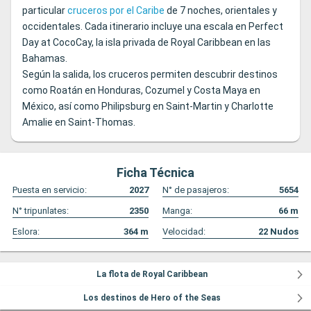
particular
cruceros por el Caribe
de 7 noches, orientales y
occidentales. Cada itinerario incluye una escala en Perfect
Day at CocoCay, la isla privada de Royal Caribbean en las
Bahamas.
Según la salida, los cruceros permiten descubrir destinos
como Roatán en Honduras, Cozumel y Costa Maya en
México, así como Philipsburg en Saint-Martin y Charlotte
Amalie en Saint-Thomas.
Ficha Técnica
Puesta en servicio:
2027
N° de pasajeros:
5654
N° tripunlates:
2350
Manga:
66
m
Eslora:
364
m
Velocidad:
22
Nudos
La flota de Royal Caribbean
Los destinos de Hero of the Seas