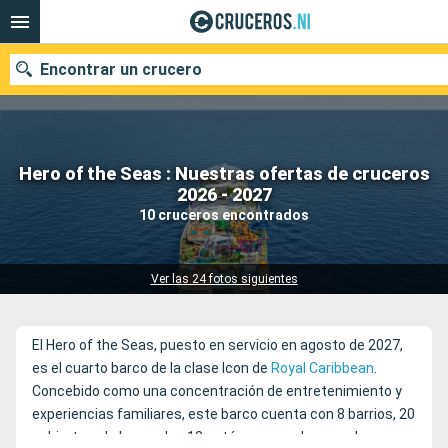
Encontrar un crucero
Hero of the Seas : Nuestras ofertas de cruceros
Nuestros destinos
2026 - 2027
10 cruceros encontrados
Fecha de salida
Puertos
Compañías
Ver las 24 fotos siguientes
Buscar
El Hero of the Seas, puesto en servicio en agosto de 2027,
es el cuarto barco de la clase Icon de
Royal Caribbean
.
Concebido como una concentración de entretenimiento y
experiencias familiares, este barco cuenta con 8 barrios, 20
cubiertas, de las cuales 18 están reservadas para los