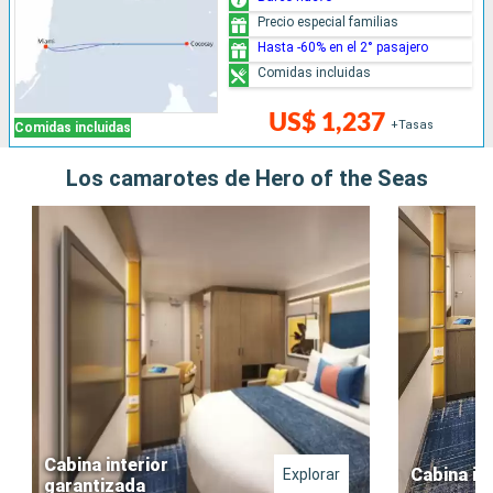
Precio especial familias
Hasta -60% en el 2° pasajero
Comidas incluidas
US$ 1,237
+Tasas
Comidas incluidas
Los camarotes de Hero of the Seas
Cabina interior
Cabina in
Explorar
garantizada