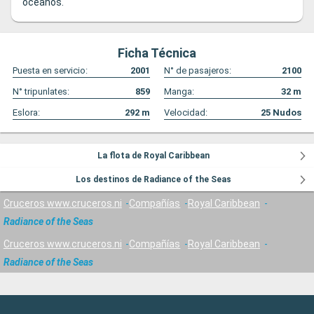
océanos.
Ficha Técnica
Puesta en servicio:
2001
N° de pasajeros:
2100
N° tripunlates:
859
Manga:
32
m
Eslora:
292
m
Velocidad:
25
Nudos
La flota de Royal Caribbean
Los destinos de Radiance of the Seas
Cruceros www.cruceros.ni
Compañías
Royal Caribbean
Radiance of the Seas
Cruceros www.cruceros.ni
Compañías
Royal Caribbean
Radiance of the Seas