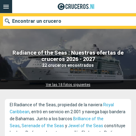
Encontrar un crucero
Radiance of the Seas : Nuestras ofertas de
Nuestros destinos
cruceros 2026 - 2027
22 cruceros encontrados
Fecha de salida
Puertos
Compañías
Ver las 18 fotos siguientes
Buscar
El Radiance of the Seas, propiedad de la naviera
Royal
Caribbean
, entró en servicio en 2.001 y navega bajo bandera
de Bahamas. Junto a los barcos
Brilliance of the
Seas
,
Serenade of the Seas
y
Jewel of the Seas
constituye
la clase Radiance de esta compañía. El elegante Radiance