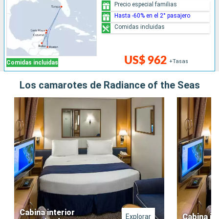
Precio especial familias
Hasta -60% en el 2° pasajero
Comidas incluidas
US$ 962
+Tasas
Comidas incluidas
Los camarotes de Radiance of the Seas
Cabina interior
Cabina in
Explorar