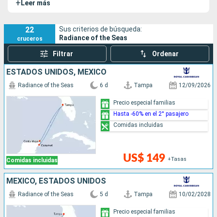
+
Leer más
of the Seas se caracteriza por sus amplios espacios
abiertos al océano.
22
Sus criterios de búsqueda:
Radiance of the Seas
cruceros
Filtrar
Ordenar
ESTADOS UNIDOS, MÉXICO
Radiance of the Seas
6 d
Tampa
12/09/2026
Precio especial familias
Hasta -60% en el 2° pasajero
Comidas incluidas
US$ 149
+Tasas
Comidas incluidas
MÉXICO, ESTADOS UNIDOS
Radiance of the Seas
5 d
Tampa
10/02/2028
Precio especial familias