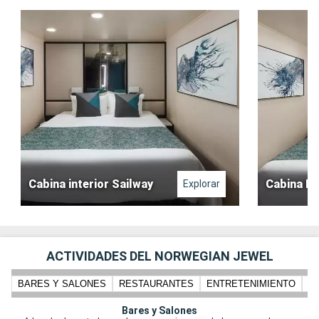
Cabina interior Sailway
Cabina In
Explorar
ACTIVIDADES DEL NORWEGIAN JEWEL
BARES Y SALONES
RESTAURANTES
ENTRETENIMIENTO
N
Bares y Salones