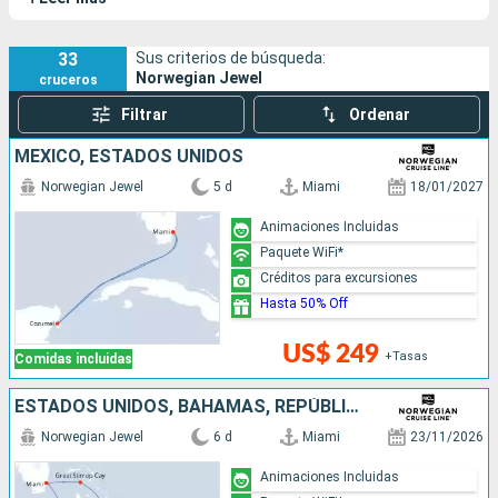
elegante.
33
Sus criterios de búsqueda:
Norwegian Jewel
cruceros
Filtrar
Ordenar
MÉXICO, ESTADOS UNIDOS
Norwegian Jewel
5 d
Miami
18/01/2027
Animaciones Incluidas
Paquete WiFi*
Créditos para excursiones
Hasta 50% Off
US$ 249
+Tasas
Comidas incluidas
ESTADOS UNIDOS, BAHAMAS, REPÚBLICA DOMINICANA
Norwegian Jewel
6 d
Miami
23/11/2026
Animaciones Incluidas