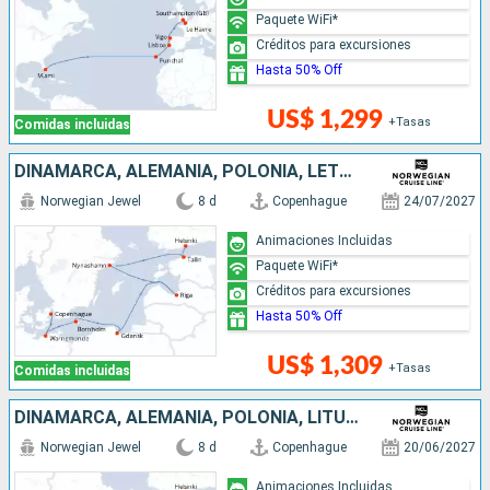
Paquete WiFi*
Créditos para excursiones
Hasta 50% Off
US$ 1,299
+Tasas
Comidas incluidas
DINAMARCA, ALEMANIA, POLONIA, LETONIA, SUECIA, ESTONIA, FINLANDIA
Norwegian Jewel
8 d
Copenhague
24/07/2027
Animaciones Incluidas
Paquete WiFi*
Créditos para excursiones
Hasta 50% Off
US$ 1,309
+Tasas
Comidas incluidas
DINAMARCA, ALEMANIA, POLONIA, LITUANIA, LETONIA, SUECIA, ESTONIA, FINLANDIA
Norwegian Jewel
8 d
Copenhague
20/06/2027
Animaciones Incluidas