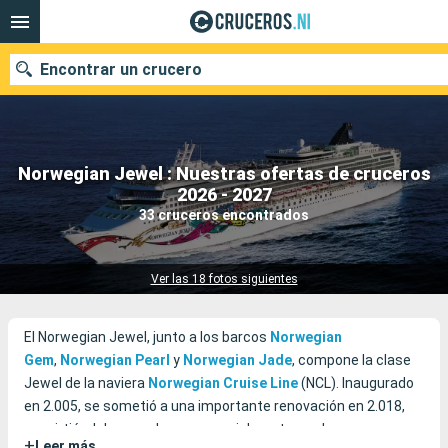
Encontrar un crucero
Norwegian Jewel : Nuestras ofertas de cruceros
Nuestros destinos
2026 - 2027
33 cruceros encontrados
Fecha de salida
Puertos
Compañías
Ver las 18 fotos siguientes
Buscar
El Norwegian Jewel, junto a los barcos
Norwegian
Gem
,
Norwegian
Pearl
y
Norwegian
Jade
, compone la clase
Jewel de la naviera
Norwegian
Cruise
Line
(NCL). Inaugurado
en 2.005, se sometió a una importante renovación en 2.018,
convirtiéndolo en un barco especialmente moderno y
+
Leer más