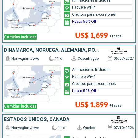
Animaciones Incluidas
Paquete WiFi*
Créditos para excursiones
Hasta 50% Off
US$ 1,699
+Tasas
Comidas incluidas
DINAMARCA, NORUEGA, ALEMANIA, POLONIA, LITUANIA, LETONIA, SUECIA, ESTONIA, FINLANDIA
Norwegian Jewel
11 d
Copenhague
06/07/2027
Animaciones Incluidas
Paquete WiFi*
Créditos para excursiones
Hasta 50% Off
US$ 1,899
+Tasas
Comidas incluidas
ESTADOS UNIDOS, CANADÁ
Norwegian Jewel
11 d
Quebec
07/10/2026