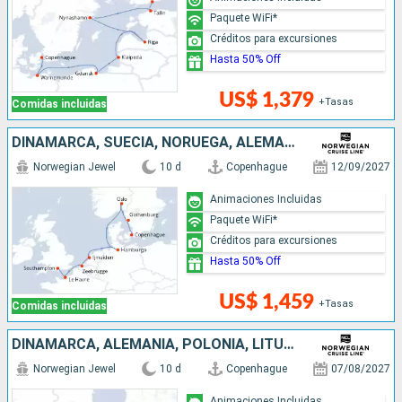
Paquete WiFi*
Créditos para excursiones
Hasta 50% Off
US$ 1,379
+Tasas
Comidas incluidas
DINAMARCA, SUECIA, NORUEGA, ALEMANIA, PAISES BAJOS, BÉLGICA, FRANCIA, REINO UNIDO
Norwegian Jewel
10 d
Copenhague
12/09/2027
Animaciones Incluidas
Paquete WiFi*
Créditos para excursiones
Hasta 50% Off
US$ 1,459
+Tasas
Comidas incluidas
DINAMARCA, ALEMANIA, POLONIA, LITUANIA, LETONIA, SUECIA, ESTONIA, FINLANDIA
Norwegian Jewel
10 d
Copenhague
07/08/2027
Animaciones Incluidas