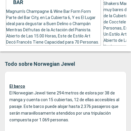
BAR
Shakers Martin
muy bares de C
Magnum's Champagne & Wine Bar Form Form
de la Cubieta 
Parte del Bar City, en La Cubierta 6, Y es El Lugar
de Coccteles o
ideal para degustar a Buen Delino o Champán
Personas, Est
Mentras Défrutas de la Actación del Pianista.
Un Estilo Art 
Abierto de Las 15.00 Horas, Este de Estilo Art
Abierto de Las 
Decó Francés Tiene Capacidad para 70 Personas.
Noche.
Todo sobre Norwegian Jewel
El barco
El Norwegian Jewel tiene 294 metros de eslora por 38 de
manga y cuenta con 15 cubiertas, 12 de ellas accesibles al
pasaje. Este barco puede alojar hasta 2.376 pasajeros que
serán maravillosamente atendidos por una tripulación
compuesta por 1.069 personas.