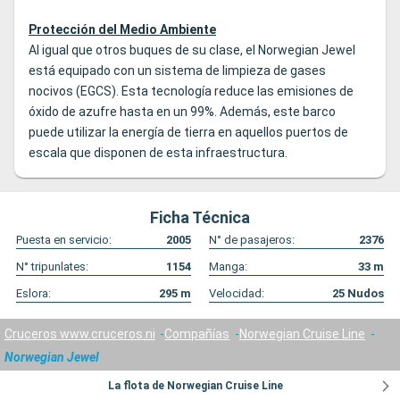
Protección del Medio Ambiente
Al igual que otros buques de su clase, el Norwegian Jewel
está equipado con un sistema de limpieza de gases
nocivos (EGCS). Esta tecnología reduce las emisiones de
óxido de azufre hasta en un 99%. Además, este barco
puede utilizar la energía de tierra en aquellos puertos de
escala que disponen de esta infraestructura.
Ficha Técnica
Puesta en servicio:
2005
N° de pasajeros:
2376
N° tripunlates:
1154
Manga:
33
m
Eslora:
295
m
Velocidad:
25
Nudos
Cruceros www.cruceros.ni
Compañías
Norwegian Cruise Line
Norwegian Jewel
La flota de Norwegian Cruise Line