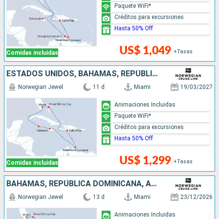
Paquete WiFi*
Créditos para excursiones
Hasta 50% Off
US$ 1,049
+Tasas
Comidas incluidas
ESTADOS UNIDOS, BAHAMAS, REPÚBLICA DOMINICANA, JAMAICA, ISLAS CAIMÁN
Norwegian Jewel
11 d
Miami
19/03/2027
Animaciones Incluidas
Paquete WiFi*
Créditos para excursiones
Hasta 50% Off
US$ 1,299
+Tasas
Comidas incluidas
BAHAMAS, REPÚBLICA DOMINICANA, ARUBA, SAN MARTÍN, ESTADOS UNIDOS
Norwegian Jewel
13 d
Miami
23/12/2026
Animaciones Incluidas