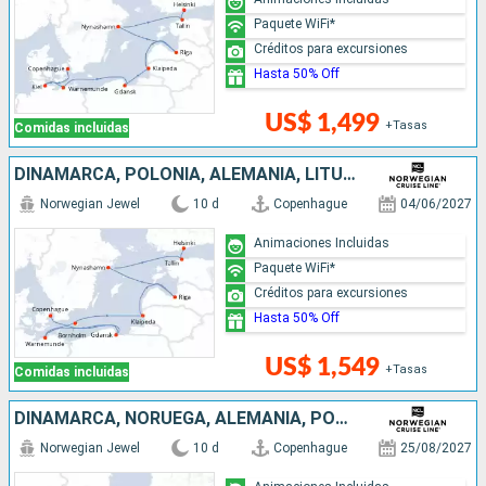
Paquete WiFi*
Créditos para excursiones
Hasta 50% Off
US$ 1,499
+Tasas
Comidas incluidas
DINAMARCA, POLONIA, ALEMANIA, LITUANIA, LETONIA, SUECIA, ESTONIA, FINLANDIA
Norwegian Jewel
10 d
Copenhague
04/06/2027
Animaciones Incluidas
Paquete WiFi*
Créditos para excursiones
Hasta 50% Off
US$ 1,549
+Tasas
Comidas incluidas
DINAMARCA, NORUEGA, ALEMANIA, POLONIA, LITUANIA, LETONIA, SUECIA, ESTONIA, FINLANDIA
Norwegian Jewel
10 d
Copenhague
25/08/2027