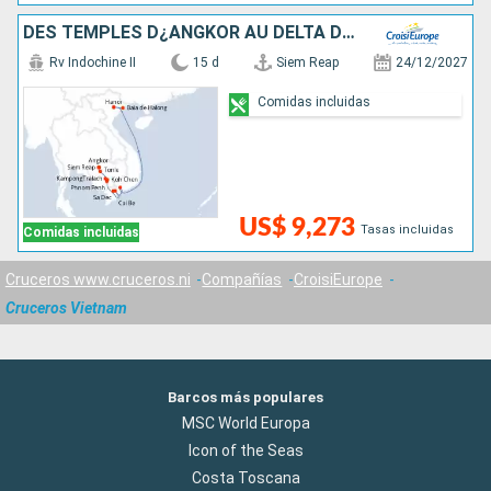
DES TEMPLES D¿ANGKOR AU DELTA DU MÉKONG, VIVEZ DES FÊTES DE FIN D¿ANNÉE UNIQUES ET DÉPAYSANTES- & HANOÏ ET LA BAIE D'ALONG
Rv Indochine II
15 d
Siem Reap
24/12/2027
Comidas incluidas
US$ 9,273
Tasas incluidas
Comidas incluidas
Cruceros www.cruceros.ni
Compañías
CroisiEurope
Cruceros Vietnam
Barcos más populares
MSC World Europa
Icon of the Seas
Costa Toscana