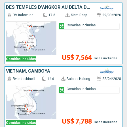
DES TEMPLES D'ANGKOR AU DELTA DU MÉKONG, LES VILLES IMPÉRIALES, HANOÏ ET LA BAIE D'ALONG
RV indochine
17 d
Siem Reap
29/09/2026
Comidas incluidas
US$ 7,564
Tasas incluidas
Comidas incluidas
VIETNAM, CAMBOYA
Rv Indochine II
14 d
Baia de Halong
22/04/2028
Comidas incluidas
US$ 7,788
Tasas incluidas
Comidas incluidas