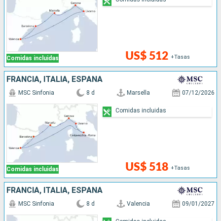
US$ 512
+Tasas
Comidas incluidas
FRANCIA, ITALIA, ESPAÑA
MSC Sinfonia
8 d
Marsella
07/12/2026
Comidas incluidas
US$ 518
+Tasas
Comidas incluidas
FRANCIA, ITALIA, ESPAÑA
MSC Sinfonia
8 d
Valencia
09/01/2027