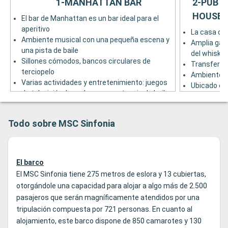
1-MANHATTAN BAR
2-PUB I
HOUSE
El bar de Manhattan es un bar ideal para el
aperitivo
La casa de 
Ambiente musical con una pequeña escena y
Amplia gam
una pista de baile
del whisky, 
Sillones cómodos, bancos circulares de
Transferen
terciopelo
Ambiente r
Varias actividades y entretenimiento: juegos
Ubicado cer
de televisión, karaokes, competencia de baile ...
Embajador d
El bar de Manhattan se encuentra cerca del
Puente 5
restaurante principal Il Galeone
Todo sobre MSC Sinfonia
Puente 5
El barco
El MSC Sinfonia tiene 275 metros de eslora y 13 cubiertas,
otorgándole una capacidad para alojar a algo más de 2.500
pasajeros que serán magníficamente atendidos por una
tripulación compuesta por 721 personas. En cuanto al
alojamiento, este barco dispone de 850 camarotes y 130