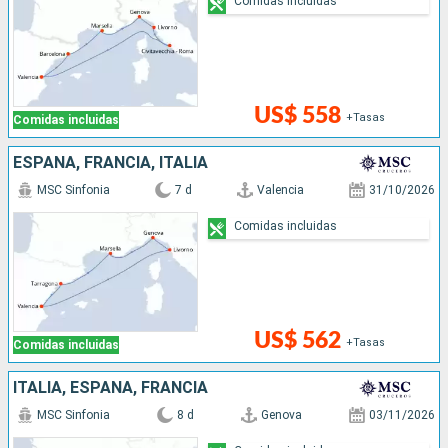
Comidas incluidas
US$ 558
+Tasas
Comidas incluidas
ESPAÑA, FRANCIA, ITALIA
MSC Sinfonia
7 d
Valencia
31/10/2026
Comidas incluidas
US$ 562
+Tasas
Comidas incluidas
ITALIA, ESPAÑA, FRANCIA
MSC Sinfonia
8 d
Genova
03/11/2026