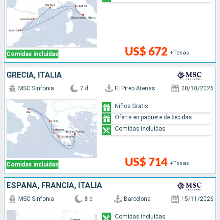
US$ 672
+Tasas
Comidas incluidas
GRECIA, ITALIA
MSC Sinfonia
7 d
El Pireo Atenas
20/10/2026
Niños Gratis
Oferta en paquete de bebidas
Comidas incluidas
US$ 714
+Tasas
Comidas incluidas
ESPAÑA, FRANCIA, ITALIA
MSC Sinfonia
8 d
Barcelona
15/11/2026
Comidas incluidas