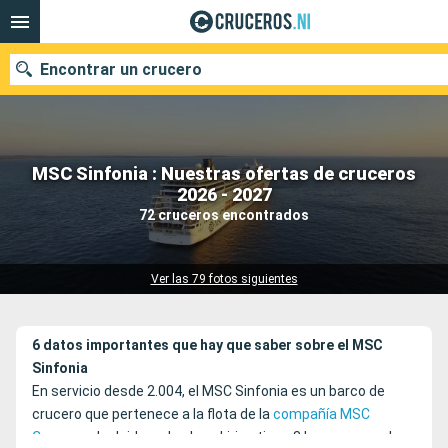
Encontrar un crucero
MSC Sinfonia : Nuestras ofertas de cruceros
Nuestros destinos
2026 - 2027
72 cruceros encontrados
Fecha de salida
Puertos
Compañías
Ver las 79 fotos siguientes
Buscar
6 datos importantes que hay que saber sobre el MSC
Sinfonia
En servicio desde 2.004, el MSC Sinfonia es un barco de
crucero que pertenece a la flota de la
compañía MSC
Cruceros
. Incluido en la clase Lirica tiene 3 barcos gemelos: