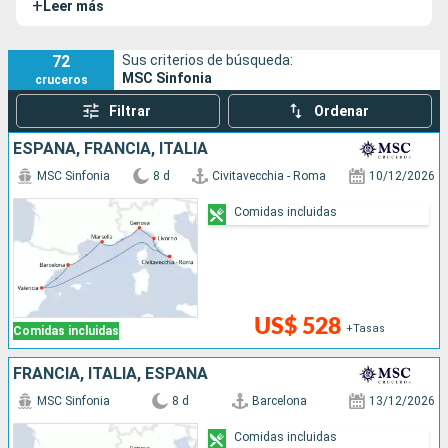
+
Leer más
el
MSC Armonia
, el
MSC Opera
y el
MSC Lirica
.
Recientemente remodelado, el MSC Sinfonia es un barco
acogedor en el que se combina modernidad y elegancia.
72
Sus criterios de búsqueda:
MSC Sinfonia
cruceros
Filtrar
Ordenar
ESPAÑA, FRANCIA, ITALIA
MSC Sinfonia
8 d
Civitavecchia - Roma
10/12/2026
Comidas incluidas
US$ 528
+Tasas
Comidas incluidas
FRANCIA, ITALIA, ESPAÑA
MSC Sinfonia
8 d
Barcelona
13/12/2026
Comidas incluidas