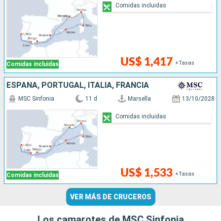
Comidas incluidas
US$ 1,417
+Tasas
Comidas incluidas
ESPAÑA, PORTUGAL, ITALIA, FRANCIA
MSC Sinfonia
11 d
Marsella
13/10/2028
Comidas incluidas
US$ 1,533
+Tasas
Comidas incluidas
VER MÁS DE CRUCEROS
Los camarotes de MSC Sinfonia