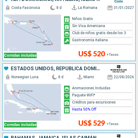
Costa Fascinosa
8 d
La Romana
31/01/2027
Niños Gratis
Sin Visa Americana
Club de niños gratis desde los 3
Gastronomía italiana
US$ 520
+Tasas
Comidas incluidas
ESTADOS UNIDOS, REPÚBLICA DOMINICANA, BAHAMAS
Norwegian Luna
8 d
Miami
22/08/2026
Animaciones Incluidas
Paquete WiFi*
Créditos para excursiones
Hasta 50% Off
US$ 529
+Tasas
Comidas incluidas
BAHAMAS, JAMAICA, ISLAS CAIMÁN, MÉXICO, ESTADOS UNIDOS