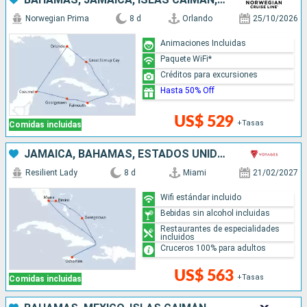
Norwegian Prima
8 d
Orlando
25/10/2026
Animaciones Incluidas
Paquete WiFi*
Créditos para excursiones
Hasta 50% Off
US$ 529
+Tasas
Comidas incluidas
JAMAICA, BAHAMAS, ESTADOS UNIDOS
Resilient Lady
8 d
Miami
21/02/2027
Wifi estándar incluido
Bebidas sin alcohol incluidas
Restaurantes de especialidades
incluidos
Cruceros 100% para adultos
US$ 563
+Tasas
Comidas incluidas