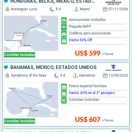
HONDURAS, BELICE, MÉXICO, ESTADOS UNIDOS
Norwegian Luna
8 d
Miami
07/11/2026
Animaciones Incluidas
Paquete WiFi*
Créditos para excursiones
Hasta 50% Off
US$ 599
+Tasas
Comidas incluidas
BAHAMAS, MÉXICO, ESTADOS UNIDOS
Symphony of the Seas
9 d
Galveston
12/09/2026
Precio especial familias
Hasta -60% en el 2° pasajero
Comidas incluidas
US$ 607
+Tasas
Comidas incluidas