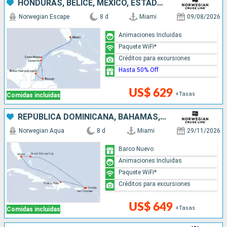
HONDURAS, BELICE, MÉXICO, ESTADOS UNIDOS
Norwegian Escape
8 d
Miami
09/08/2026
Animaciones Incluidas
Paquete WiFi*
Créditos para excursiones
Hasta 50% Off
US$ 629
+Tasas
Comidas incluidas
REPÚBLICA DOMINICANA, BAHAMAS, ESTADOS UNIDOS
Norwegian Aqua
8 d
Miami
29/11/2026
Barco Nuevo
Animaciones Incluidas
Paquete WiFi*
Créditos para excursiones
US$ 649
+Tasas
Comidas incluidas