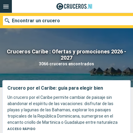
Encontrar un crucero
Cruceros Caribe : Ofertas y promociones 2026 -
Nuestros destinos
2027
3066 cruceros encontrados
Fecha de salida
Puertos
Compañías
Crucero por el Caribe: guía para elegir bien
Buscar
Un crucero por el Caribe permite cambiar de paisaje sin
abandonar el espíritu de las vacaciones: disfrutar de las
playas y lagunas de las Bahamas, explorar los paisajes
tropicales de la República Dominicana, sumergirse en el
encanto criollo de Martinica o Guadalupe entre naturaleza
exuberante, aguas cálidas y almuerzos frente al mar,
ACCESO RÁPIDO