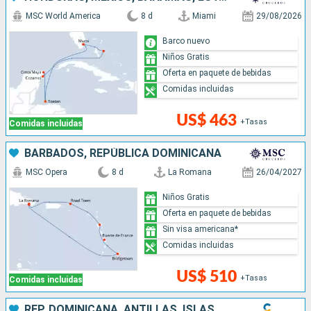
MSC World America
8 d
Miami
29/08/2026
Barco nuevo
Niños Gratis
Oferta en paquete de bebidas
Comidas incluidas
US$ 463
+Tasas
Comidas incluidas
BARBADOS, REPÚBLICA DOMINICANA
MSC Opera
8 d
La Romana
26/04/2027
Niños Gratis
Oferta en paquete de bebidas
Sin visa americana*
Comidas incluidas
US$ 510
+Tasas
Comidas incluidas
REP. DOMINICANA, ANTILLAS, ISLAS VÍRGENES