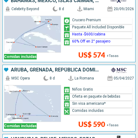
BAHAMAS, MÉXICO, ISLAS CAIMÁN, ESTADOS UNIDOS
Celebrity Beyond
8 d
Miami
20/09/2026
Crucero Premium
Paquete All Included Disponible
Hasta -$600/cabina
60% Off en 2° pasajero
US$ 574
+Tasas
Comidas incluidas
ARUBA, GRENADA, REPÚBLICA DOMINICANA
MSC Opera
8 d
La Romana
05/04/2027
Niños Gratis
Oferta en paquete de bebidas
Sin visa americana*
Comidas incluidas
US$ 590
+Tasas
Comidas incluidas