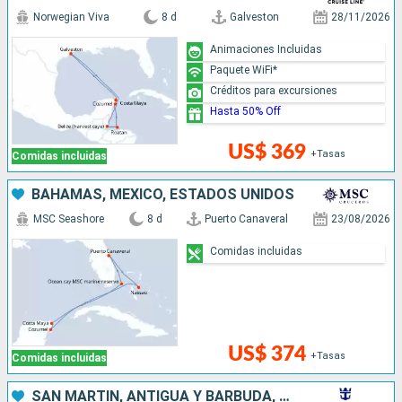
Norwegian Viva
8 d
Galveston
28/11/2026
Animaciones Incluidas
Paquete WiFi*
Créditos para excursiones
Hasta 50% Off
US$ 369
+Tasas
Comidas incluidas
BAHAMAS, MÉXICO, ESTADOS UNIDOS
MSC Seashore
8 d
Puerto Canaveral
23/08/2026
Comidas incluidas
US$ 374
+Tasas
Comidas incluidas
SAN MARTÍN, ANTIGUA Y BARBUDA, PUERTO RICO