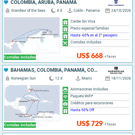
COLOMBIA, ARUBA, PANAMÁ
Grandeur of the Seas
8 d
Colón - Panama
24/10/2026
Caribe Sin Visa
Precio especial familias
Hasta -60% en el 2° pasajero
Comidas incluidas
US$ 668
+Tasas
Comidas incluidas
BAHAMAS, COLOMBIA, PANAMÁ, COSTA RICA, JAMAICA, ISLAS CAIMÁN, ESTADOS UNIDOS
Norwegian Sun
12 d
Miami
18/11/2026
Animaciones Incluidas
Paquete WiFi*
Créditos para excursiones
Hasta 50% Off
US$ 729
+Tasas
Comidas incluidas