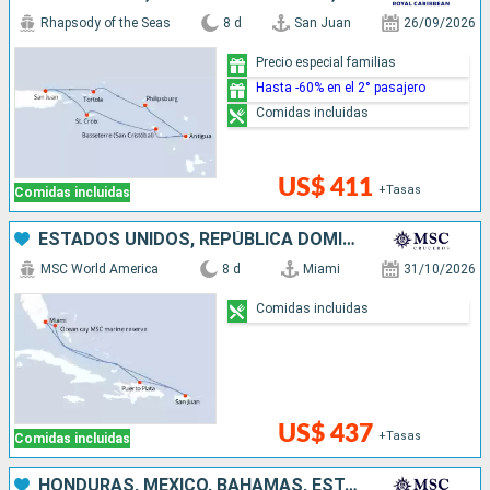
Rhapsody of the Seas
8 d
San Juan
26/09/2026
Precio especial familias
Hasta -60% en el 2° pasajero
Comidas incluidas
US$ 411
+Tasas
Comidas incluidas
ESTADOS UNIDOS, REPÚBLICA DOMINICANA, PUERTO RICO, BAHAMAS
MSC World America
8 d
Miami
31/10/2026
Comidas incluidas
US$ 437
+Tasas
Comidas incluidas
HONDURAS, MÉXICO, BAHAMAS, ESTADOS UNIDOS