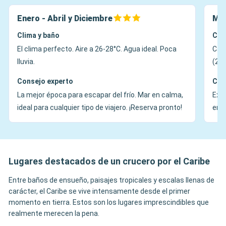
Enero - Abril y Diciembre
May
Clima y baño
Cli
El clima perfecto. Aire a 26-28°C. Agua ideal. Poca
Calu
lluvia.
(28°
Consejo experto
Con
La mejor época para escapar del frío. Mar en calma,
Exce
ideal para cualquier tipo de viajero. ¡Reserva pronto!
en i
Lugares destacados de un crucero por el Caribe
Entre baños de ensueño, paisajes tropicales y escalas llenas de
carácter, el Caribe se vive intensamente desde el primer
momento en tierra. Estos son los lugares imprescindibles que
realmente merecen la pena.