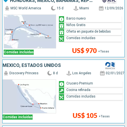
HONDURAS, MÉXICO, BAHAMAS, REPÚBLICA DOMINICANA, PUERTO RICO, ESTADOS UNIDOS
MSC World America
15 d
Miami
12/09/2026
Barco nuevo
Niños Gratis
Oferta en paquete de bebidas
Comidas incluidas
US$ 970
+Tasas
Comidas incluidas
MÉXICO, ESTADOS UNIDOS
Discovery Princess
8 d
Los Angeles
02/01/2027
Crucero Premium
Cocina refinada
Comidas incluidas
US$ 105
+Tasas
Comidas incluidas