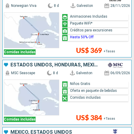
Norwegian Viva
8 d
Galveston
28/11/2026
Animaciones Incluidas
Paquete WiFi*
Créditos para excursiones
Hasta 50% Off
US$ 369
+Tasas
Comidas incluidas
ESTADOS UNIDOS, HONDURAS, MÉXICO
MSC Seascape
8 d
Galveston
06/09/2026
Niños Gratis
Oferta en paquete de bebidas
Comidas incluidas
US$ 384
+Tasas
Comidas incluidas
MÉXICO, ESTADOS UNIDOS