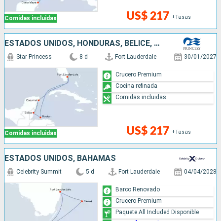
US$ 217
+Tasas
Comidas incluidas
ESTADOS UNIDOS, HONDURAS, BELICE, MÉXICO
Star Princess
8 d
Fort Lauderdale
30/01/2027
Crucero Premium
Cocina refinada
Comidas incluidas
US$ 217
+Tasas
Comidas incluidas
ESTADOS UNIDOS, BAHAMAS
Celebrity Summit
5 d
Fort Lauderdale
04/04/2028
Barco Renovado
Crucero Premium
Paquete All Included Disponible