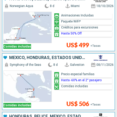
Norwegian Aqua
8 d
Miami
18/10/2026
Animaciones Incluidas
Paquete WiFi*
Créditos para excursiones
Hasta 50% Off
US$ 499
+Tasas
Comidas incluidas
MÉXICO, HONDURAS, ESTADOS UNIDOS
Symphony of the Seas
8 d
Galveston
08/11/2026
Precio especial familias
Hasta -60% en el 2° pasajero
Comidas incluidas
US$ 506
+Tasas
Comidas incluidas
HONDURAS, BELICE, MÉXICO, ESTADOS UNIDOS