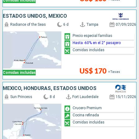
Comidas incluidas
ESTADOS UNIDOS, MÉXICO
Radiance of the Seas
6 d
Tampa
07/09/2026
Precio especial familias
Hasta -60% en el 2° pasajero
Comidas incluidas
US$ 170
+Tasas
Comidas incluidas
MÉXICO, HONDURAS, ESTADOS UNIDOS
Sun Princess
8 d
Fort Lauderdale
15/11/2026
Crucero Premium
Cocina refinada
Comidas incluidas