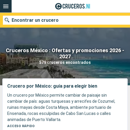
Encontrar un crucero
Cruceros México : Ofertas y promociones 2026 -
Nuestros destinos
2027
579 cruceros encontrados
Fecha de salida
Puertos
Compañías
Crucero por México: guía para elegir bien
Buscar
Un crucero por México permite cambiar de paisaje sin
cambiar de país: aguas turquesas y arrecifes de Cozumel,
ruinas mayas desde Costa Maya, ambiente portuario de
Ensenada, rocas esculpidas de Cabo San Lucas o calles
animadas de Puerto Vallarta.
El viaje alterna playas, esnórquel, tacos de pescado, antiguas
ACCESO RÁPIDO