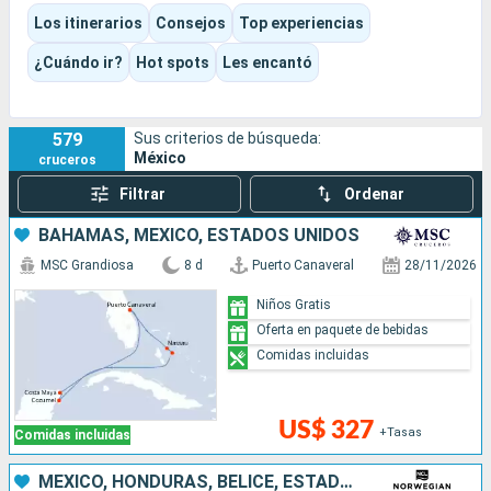
ciudades, puertos deportivos, mercados y grandes paisajes
Los itinerarios
Consejos
Top experiencias
del Pacífico. Según el itinerario elegido, la experiencia puede
ser muy caribeña, más cultural en Yucatán o centrarse
¿Cuándo ir?
Hot spots
Les encantó
plenamente en la Riviera mexicana y Baja California.
579
Sus criterios de búsqueda:
México
cruceros
Filtrar
Ordenar
BAHAMAS, MÉXICO, ESTADOS UNIDOS
MSC Grandiosa
8 d
Puerto Canaveral
28/11/2026
Niños Gratis
Oferta en paquete de bebidas
Comidas incluidas
US$ 327
+Tasas
Comidas incluidas
MÉXICO, HONDURAS, BELICE, ESTADOS UNIDOS