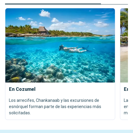
En Cozumel
En 
Los arrecifes, Chankanaab y las excursiones de
La p
esnórquel forman parte de las experiencias más
entr
solicitadas.
mar.