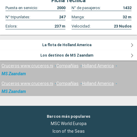
Ficha Técnica
Puesta en servicio:
2000
N° de pasajeros:
1432
N° tripunlates:
247
Manga:
32
m
Eslora:
237
m
Velocidad:
23
Nudos
La flota de Holland America
Los destinos de MS Zaandam
Cruceros www.cruceros.ni
Compañías
Holland America
MS Zaandam
Cruceros www.cruceros.ni
Compañías
Holland America
MS Zaandam
Barcos más populares
MSC World Europa
Icon of the Seas