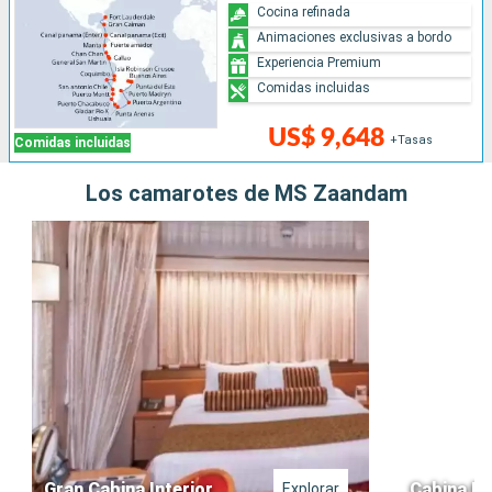
Cocina refinada
Animaciones exclusivas a bordo
Experiencia Premium
Comidas incluidas
US$ 9,648
+Tasas
Comidas incluidas
Los camarotes de MS Zaandam
Gran Cabina Interior
Cabina Ex
Explorar