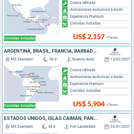
Cocina refinada
Animaciones exclusivas a bordo
Experiencia Premium
Comidas incluidas
US$ 2,157
+Tasas
Comidas incluidas
ARGENTINA, BRASIL, FRANCIA, BARBADOS, SANTA LUCIA, ANTIGUA Y BARBUDA, PUERTO RICO, ESTADOS UNIDOS
MS Zaandam
30 d
Buenos Aires
13/02/2027
Cocina refinada
Animaciones exclusivas a bordo
Experiencia Premium
Comidas incluidas
US$ 5,904
+Tasas
Comidas incluidas
ESTADOS UNIDOS, ISLAS CAIMÁN, PANAMÁ, ECUADOR, PERÚ, CHILE, ISLAS MALVINAS, URUGUAY, ARGENTINA
MS Zaandam
42 d
Fort Lauderdale
03/01/2027