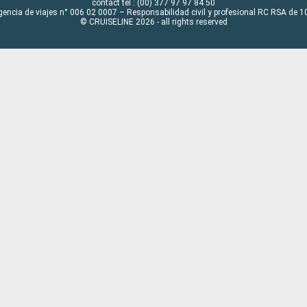
contact tel : (00) 377 97 97 84 50
gencia de viajes n° 006 02 0007 – Responsabilidad civil y profesional RC RSA de
© CRUISELINE 2026 - all rights reserved