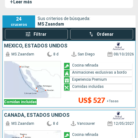
+
Leer más
la
naviera Holland America Line
. El MS Zaandam lleva el
nombre de la ciudad homónima de los Países Bajos.
24
Sus criterios de búsqueda:
MS Zaandam
cruceros
Filtrar
Ordenar
MÉXICO, ESTADOS UNIDOS
MS Zaandam
8 d
San Diego
08/10/2026
Cocina refinada
Animaciones exclusivas a bordo
Experiencia Premium
Comidas incluidas
US$ 527
+Tasas
Comidas incluidas
CANADÁ, ESTADOS UNIDOS
MS Zaandam
8 d
Vancouver
12/05/2027
Cocina refinada