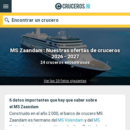
Encontrar un crucero
MS Zaandam : Nuestras ofertas de cruceros
Nuestros destinos
2026 - 2027
24 cruceros encontrados
Fecha de salida
Puertos
Compañías
Ver las 20 fotos siguientes
Buscar
6 datos importantes que hay que saber sobre
el MS Zaandam
Construido en el año 2.000, el barco de crucero MS
Zaandam es hermano del
MS Volendam
y del
MS
Rotterdam
y junto constituyen la clase Rotterdam de