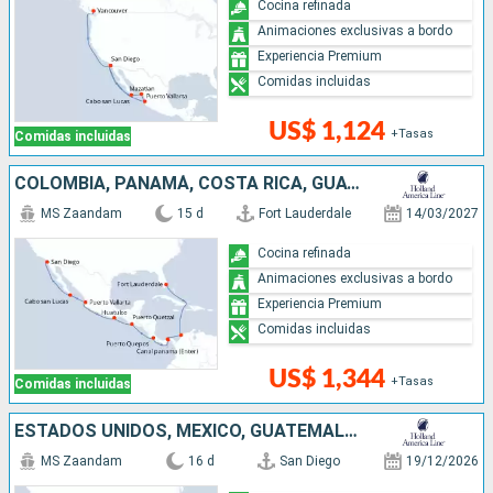
Cocina refinada
Animaciones exclusivas a bordo
Experiencia Premium
Comidas incluidas
US$ 1,124
+Tasas
Comidas incluidas
COLOMBIA, PANAMÁ, COSTA RICA, GUATEMALA, MÉXICO, ESTADOS UNIDOS
MS Zaandam
15 d
Fort Lauderdale
14/03/2027
Cocina refinada
Animaciones exclusivas a bordo
Experiencia Premium
Comidas incluidas
US$ 1,344
+Tasas
Comidas incluidas
ESTADOS UNIDOS, MÉXICO, GUATEMALA, COSTA RICA, PANAMÁ, COLOMBIA
MS Zaandam
16 d
San Diego
19/12/2026