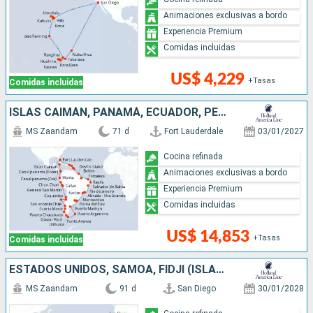
Animaciones exclusivas a bordo
Experiencia Premium
Comidas incluidas
US$ 4,229
+Tasas
Comidas incluidas
ISLAS CAIMÁN, PANAMÁ, ECUADOR, PERÚ, CHILE, ARGENTINA, ISLAS MALVINAS, URUGUAY, BRASIL, FRANCIA, BARBADOS, SANTA LUCIA, ANTIGUA Y BARBUDA, PUERTO RICO, ESTADOS UNIDOS
MS Zaandam
71 d
Fort Lauderdale
03/01/2027
Cocina refinada
Animaciones exclusivas a bordo
Experiencia Premium
Comidas incluidas
US$ 14,853
+Tasas
Comidas incluidas
ESTADOS UNIDOS, SAMOA, FIDJI (ISLAS), NUEVA CALEDONIA, VANUATU, PAPÚA NUEVA GUINEA, AUSTRALIA, NUEVA ZELANDA, TONGA, FRANCIA
MS Zaandam
91 d
San Diego
30/01/2028