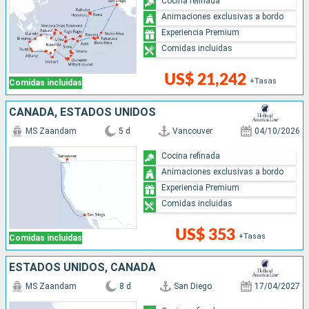
Cocina refinada
Animaciones exclusivas a bordo
Experiencia Premium
Comidas incluidas
US$ 21,242
+Tasas
Comidas incluidas
CANADÁ, ESTADOS UNIDOS
MS Zaandam
5 d
Vancouver
04/10/2026
Cocina refinada
Animaciones exclusivas a bordo
Experiencia Premium
Comidas incluidas
US$ 353
+Tasas
Comidas incluidas
ESTADOS UNIDOS, CANADÁ
MS Zaandam
8 d
San Diego
17/04/2027