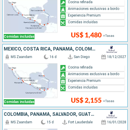
Cocina refinada
Animaciones exclusivas a bordo
Experiencia Premium
Comidas incluidas
US$ 1,480
+Tasas
Comidas incluidas
MÉXICO, COSTA RICA, PANAMÁ, COLOMBIA, ESTADOS UNIDOS
MS Zaandam
16 d
San Diego
18/12/2027
Cocina refinada
Animaciones exclusivas a bordo
Experiencia Premium
Comidas incluidas
US$ 2,155
+Tasas
Comidas incluidas
COLOMBIA, PANAMÁ, SALVADOR, GUATEMALA, MÉXICO, ESTADOS UNIDOS
MS Zaandam
15 d
Fort Lauderdale
16/01/2028