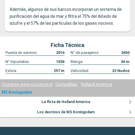
Además, algunos de sus barcos incorporan un sistema de
purificación del agua de mar y filtra el 75% del dióxido de
azufre y el 57% de las partículas de los gases nocivos.
Ficha Técnica
Puesta en servicio:
2016
N° de pasajeros:
2650
N° tripunlates:
1036
Manga:
34
m
Eslora:
297
m
Velocidad:
22
Nudos
Cruceros www.cruceros.ni
Compañías
Holland America
MS Koningsdam
La flota de Holland America
Los destinos de MS Koningsdam