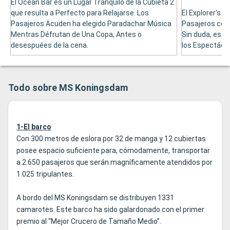
El Ocean Bar es un Lugar Tranquilo de la Cubieta 2
que resulta a Perfecto para Relajarse. Los
El Explorer's B
Pasajeros Acuden ha elegido Paradachar Música
Pasajeros con
Mentras Défrutan de Una Copa, Antes o
Sin duda, es e
desespuées de la cena.
los Espectácul
Todo sobre MS Koningsdam
1-El barco
Con 300 metros de eslora por 32 de manga y 12 cubiertas
posee espacio suficiente para, cómodamente, transportar
a 2.650 pasajeros que serán magníficamente atendidos por
1.025 tripulantes.
A bordo del MS Koningsdam se distribuyen 1331
camarotes. Este barco ha sido galardonado con el primer
premio al “Mejor Crucero de Tamaño Medio”.