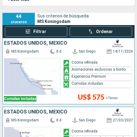
dos años después se unió el
Nieuw Statendam
. El MS
Koningsdam es uno de los barcos más grandes de la
compañía.
44
Sus criterios de búsqueda:
MS Koningsdam
cruceros
Filtrar
Ordenar
ESTADOS UNIDOS, MÉXICO
MS Koningsdam
8 d
San Diego
14/11/2026
Cocina refinada
Animaciones exclusivas a bordo
Experiencia Premium
Comidas incluidas
US$ 575
+Tasas
Comidas incluidas
ESTADOS UNIDOS, MÉXICO
MS Koningsdam
8 d
San Diego
27/03/2027
Cocina refinada