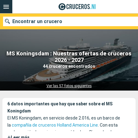
Encontrar un crucero
MS Koningsdam : Nuestras ofertas de cruceros
Nuestros destinos
2026 - 2027
44 cruceros encontrados
Fecha de salida
Puertos
Compañías
Ver las 57 fotos siguientes
Buscar
6 datos importantes que hay que saber sobre el MS
Koningdam
El MS Koningdam, en servicio desde 2.016, es un barco de
la
compañía de cruceros Holland America Line
. Con esta
embarcación, la naviera inauguró la clase Pinnacle a la que,
+
Leer más