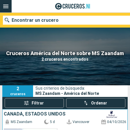
Encontrar un crucero
Nuestros destinos
Cruceros América del Norte sobre MS Zaandam
2 cruceros encontrados
Fecha de salida
Puertos
Compañías
2
Sus criterios de búsqueda:
Buscar
MS Zaandam - América del Norte
cruceros
Filtrar
Ordenar
CANADÁ, ESTADOS UNIDOS
MS Zaandam
5 d
Vancouver
04/10/2026