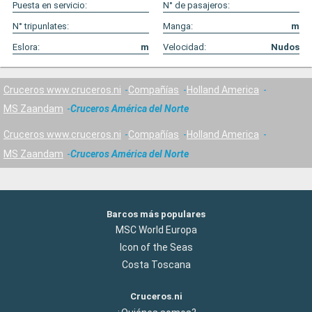
Puesta en servicio:
N° de pasajeros:
N° tripunlates:
Manga:
m
Eslora:
m
Velocidad:
Nudos
Cruceros www.cruceros.ni
Compañías
Holland America
MS Zaandam
Cruceros América del Norte
Cruceros www.cruceros.ni
Compañías
Holland America
MS Zaandam
Cruceros América del Norte
Barcos más populares
MSC World Europa
Icon of the Seas
Costa Toscana
Cruceros.ni