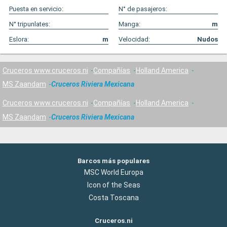
Puesta en servicio:
N° de pasajeros:
N° tripunlates:
Manga:
m
Eslora:
m
Velocidad:
Nudos
Cruceros www.cruceros.ni
Compañías
Holland America
MS Zaandam
Cruceros Riviera Mexicana
Cruceros www.cruceros.ni
Compañías
Holland America
MS Zaandam
Cruceros Riviera Mexicana
Barcos más populares
MSC World Europa
Icon of the Seas
Costa Toscana
Cruceros.ni