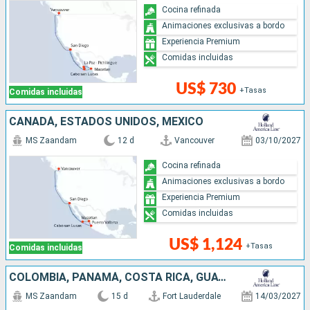
Cocina refinada
Animaciones exclusivas a bordo
Experiencia Premium
Comidas incluidas
US$ 730
+Tasas
Comidas incluidas
CANADÁ, ESTADOS UNIDOS, MÉXICO
MS Zaandam
12 d
Vancouver
03/10/2027
Cocina refinada
Animaciones exclusivas a bordo
Experiencia Premium
Comidas incluidas
US$ 1,124
+Tasas
Comidas incluidas
COLOMBIA, PANAMÁ, COSTA RICA, GUATEMALA, MÉXICO, ESTADOS UNIDOS
MS Zaandam
15 d
Fort Lauderdale
14/03/2027