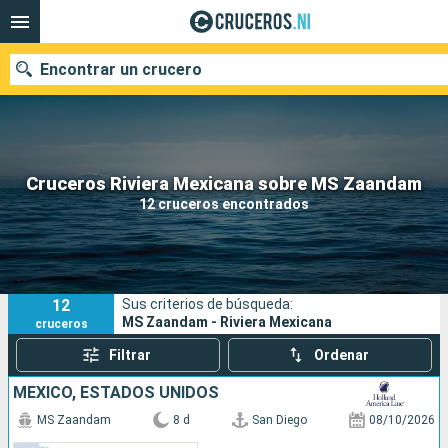
Encontrar un crucero
Nuestros destinos
Cruceros Riviera Mexicana sobre MS Zaandam
12 cruceros encontrados
Fecha de salida
Puertos
Compañías
12
Sus criterios de búsqueda:
Buscar
MS Zaandam - Riviera Mexicana
cruceros
Filtrar
Ordenar
MÉXICO, ESTADOS UNIDOS
MS Zaandam
8 d
San Diego
08/10/2026