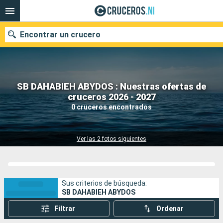
Encontrar un crucero
SB DAHABIEH ABYDOS : Nuestras ofertas de
Nuestros destinos
cruceros 2026 - 2027
0 cruceros encontrados
Fecha de salida
Puertos
Compañías
Ver las 2 fotos siguientes
Buscar
Sus criterios de búsqueda:
SB DAHABIEH ABYDOS
Filtrar
Ordenar