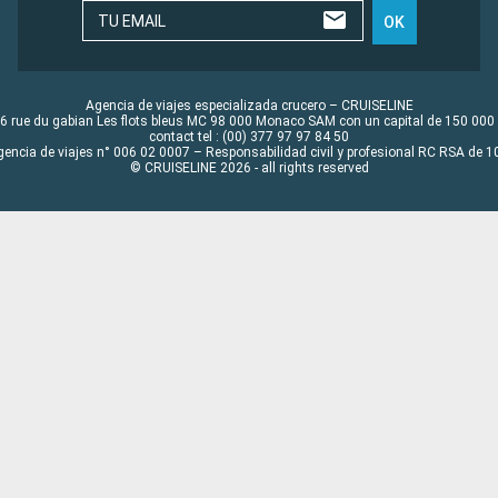
TU EMAIL
OK
Agencia de viajes especializada crucero – CRUISELINE
6 rue du gabian Les flots bleus MC 98 000 Monaco SAM con un capital de 150 000
contact tel : (00) 377 97 97 84 50
gencia de viajes n° 006 02 0007 – Responsabilidad civil y profesional RC RSA de
© CRUISELINE 2026 - all rights reserved