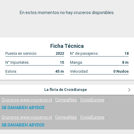
En estos momentos no hay cruceros disponibles.
Ficha Técnica
Puesta en servicio:
2022
N° de pasajeros:
18
N° tripunlates:
15
Manga:
8
m
Eslora:
45
m
Velocidad:
0
Nudos
La flota de CroisiEurope
Cruceros www.cruceros.ni
Compañías
CroisiEurope
SB DAHABIEH ABYDOS
Cruceros www.cruceros.ni
Compañías
CroisiEurope
SB DAHABIEH ABYDOS