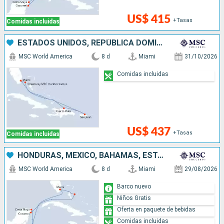
US$ 415
+Tasas
Comidas incluidas
ESTADOS UNIDOS, REPÚBLICA DOMINICANA, PUERTO RICO, BAHAMAS
MSC World America
8 d
Miami
31/10/2026
Comidas incluidas
US$ 437
+Tasas
Comidas incluidas
HONDURAS, MÉXICO, BAHAMAS, ESTADOS UNIDOS
MSC World America
8 d
Miami
29/08/2026
Barco nuevo
Niños Gratis
Oferta en paquete de bebidas
Comidas incluidas