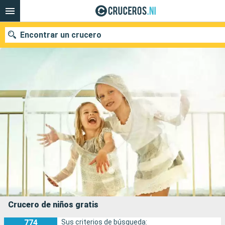
Encontrar un crucero
Nuestros destinos
Fecha de salida
Puertos
Compañías
Buscar
Crucero de niños gratis
774
Sus criterios de búsqueda: