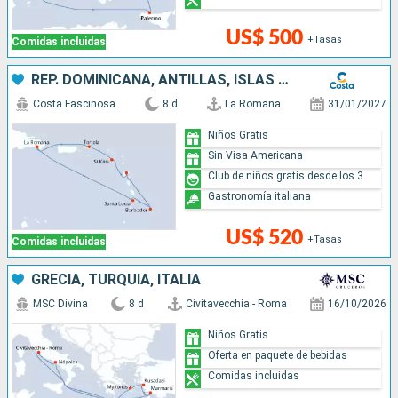
US$ 500
+Tasas
Comidas incluidas
REP. DOMINICANA, ANTILLAS, ISLAS VÍRGENES
Costa Fascinosa
8 d
La Romana
31/01/2027
Niños Gratis
Sin Visa Americana
Club de niños gratis desde los 3
Gastronomía italiana
US$ 520
+Tasas
Comidas incluidas
GRECIA, TURQUÍA, ITALIA
MSC Divina
8 d
Civitavecchia - Roma
16/10/2026
Niños Gratis
Oferta en paquete de bebidas
Comidas incluidas