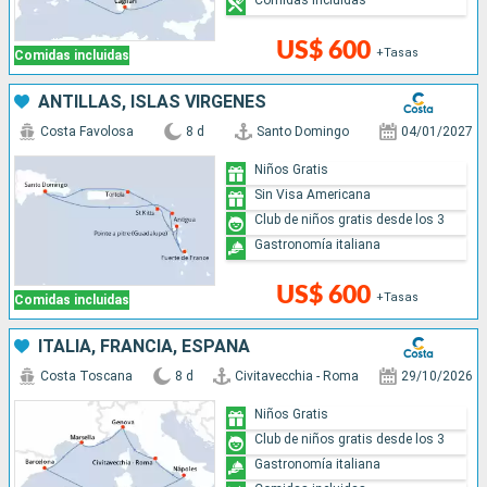
Comidas incluidas
US$ 600
+Tasas
Comidas incluidas
ANTILLAS, ISLAS VÍRGENES
Costa Favolosa
8 d
Santo Domingo
04/01/2027
Niños Gratis
Sin Visa Americana
Club de niños gratis desde los 3
Gastronomía italiana
US$ 600
+Tasas
Comidas incluidas
ITALIA, FRANCIA, ESPAÑA
Costa Toscana
8 d
Civitavecchia - Roma
29/10/2026
Niños Gratis
Club de niños gratis desde los 3
Gastronomía italiana