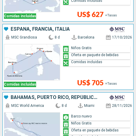
Comidas incluidas
US$ 627
+Tasas
Comidas incluidas
ESPAÑA, FRANCIA, ITALIA
MSC Grandiosa
8 d
Barcelona
17/10/2026
Niños Gratis
Oferta en paquete de bebidas
Comidas incluidas
US$ 705
+Tasas
Comidas incluidas
BAHAMAS, PUERTO RICO, REPÚBLICA DOMINICANA, ESTADOS UNIDOS
MSC World America
8 d
Miami
28/11/2026
Barco nuevo
Niños Gratis
Oferta en paquete de bebidas