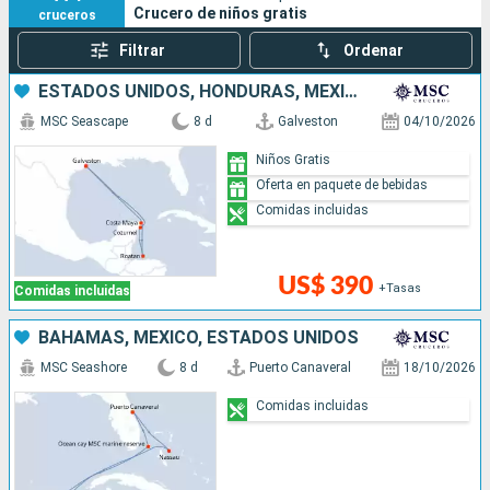
Crucero de niños gratis
cruceros
Filtrar
Ordenar
ESTADOS UNIDOS, HONDURAS, MÉXICO
MSC Seascape
8 d
Galveston
04/10/2026
Niños Gratis
Oferta en paquete de bebidas
Comidas incluidas
US$ 390
+Tasas
Comidas incluidas
BAHAMAS, MÉXICO, ESTADOS UNIDOS
MSC Seashore
8 d
Puerto Canaveral
18/10/2026
Comidas incluidas