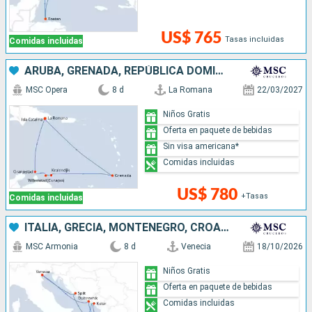
US$ 765
Tasas incluidas
Comidas incluidas
ARUBA, GRENADA, REPÚBLICA DOMINICANA
MSC Opera
8 d
La Romana
22/03/2027
Niños Gratis
Oferta en paquete de bebidas
Sin visa americana*
Comidas incluidas
US$ 780
+Tasas
Comidas incluidas
ITALIA, GRECIA, MONTENEGRO, CROACIA
MSC Armonia
8 d
Venecia
18/10/2026
Niños Gratis
Oferta en paquete de bebidas
Comidas incluidas