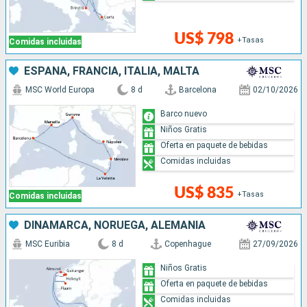
US$ 798
+Tasas
Comidas incluidas
ESPAÑA, FRANCIA, ITALIA, MALTA
MSC World Europa
8 d
Barcelona
02/10/2026
Barco nuevo
Niños Gratis
Oferta en paquete de bebidas
Comidas incluidas
US$ 835
+Tasas
Comidas incluidas
DINAMARCA, NORUEGA, ALEMANIA
MSC Euribia
8 d
Copenhague
27/09/2026
Niños Gratis
Oferta en paquete de bebidas
Comidas incluidas