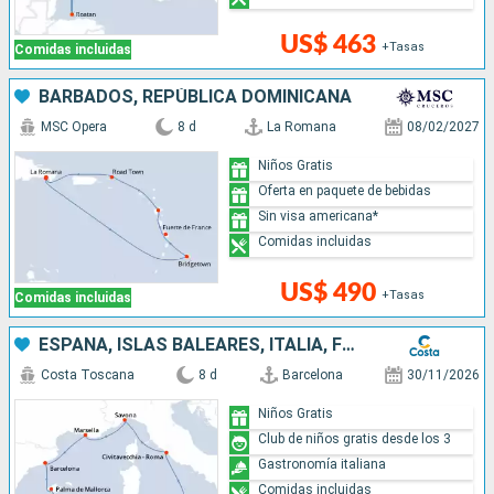
US$ 463
+Tasas
Comidas incluidas
BARBADOS, REPÚBLICA DOMINICANA
MSC Opera
8 d
La Romana
08/02/2027
Niños Gratis
Oferta en paquete de bebidas
Sin visa americana*
Comidas incluidas
US$ 490
+Tasas
Comidas incluidas
ESPAÑA, ISLAS BALEARES, ITALIA, FRANCIA
Costa Toscana
8 d
Barcelona
30/11/2026
Niños Gratis
Club de niños gratis desde los 3
Gastronomía italiana
Comidas incluidas