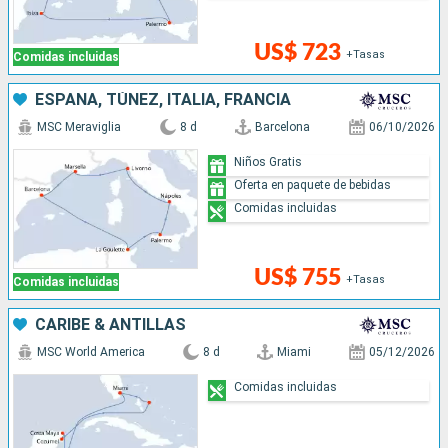
US$ 723
+Tasas
Comidas incluidas
ESPAÑA, TÚNEZ, ITALIA, FRANCIA
MSC Meraviglia
8 d
Barcelona
06/10/2026
Niños Gratis
Oferta en paquete de bebidas
Comidas incluidas
US$ 755
+Tasas
Comidas incluidas
CARIBE & ANTILLAS
MSC World America
8 d
Miami
05/12/2026
Comidas incluidas