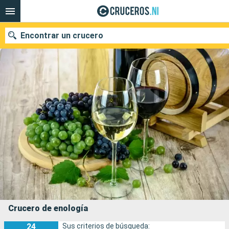
Encontrar un crucero
Nuestros destinos
Fecha de salida
Puertos
Compañías
Buscar
Crucero de enología
24
Sus criterios de búsqueda: