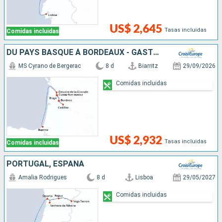
US$ 2,645
Tasas incluidas
Comidas incluidas
DU PAYS BASQUE À BORDEAUX - GASTRONOMIE AU PIED DES PYRÉNÉES ET CROISIÈRE DÉCOUVERTE BORDEAUX ET SA RÉGION
MS Cyrano de Bergerac
8 d
Biarritz
29/09/2026
Comidas incluidas
US$ 2,932
Tasas incluidas
Comidas incluidas
PORTUGAL, ESPAÑA
Amalia Rodrigues
8 d
Lisboa
29/05/2027
Comidas incluidas