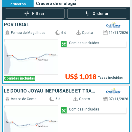
Crucero de enología
cruceros
Filtrar
Ordenar
PORTUGAL
Fernao de Magalhaes
6 d
Oporto
11/11/2026
Comidas incluidas
US$ 1,018
Tasas incluidas
Comidas incluidas
LE DOURO JOYAU INÉPUISABLE ET TRADITIONS ANCESTRALES (FORMULE PORT-PORT)
Vasco de Gama
6 d
Oporto
07/11/2026
Comidas incluidas