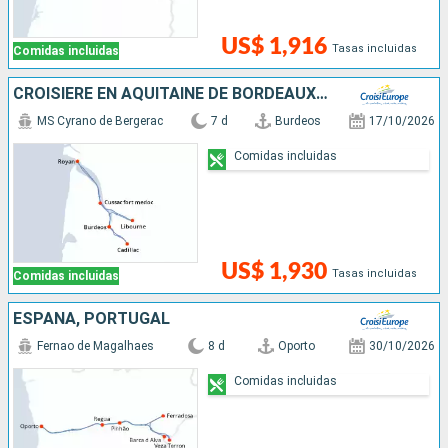
US$ 1,916
Tasas incluidas
Comidas incluidas
CROISIÈRE EN AQUITAINE DE BORDEAUX À ROYAN, L'ESTUAIRE DE LA GIRONDE, LA GARONNE ET LA DORDOGNE (FORMULE PORT-PORT)
MS Cyrano de Bergerac
7 d
Burdeos
17/10/2026
Comidas incluidas
US$ 1,930
Tasas incluidas
Comidas incluidas
ESPAÑA, PORTUGAL
Fernao de Magalhaes
8 d
Oporto
30/10/2026
Comidas incluidas