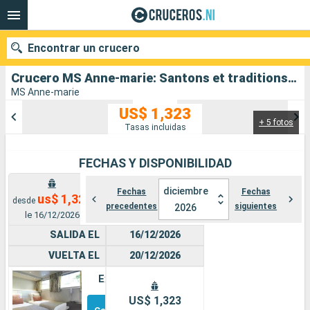
Encontrar un crucero
Crucero MS Anne-marie: Santons et traditions de Noël au fil des canaux de Provence Sur les pas des forteresses et villages authentiques salida desde Aigues Mortes
MS Anne-marie
US$ 1,323
+ 5 fotos
Nuestros destinos
Tasas incluidas
Fecha de salida
FECHAS Y DISPONIBILIDAD
Puertos
Compañías
diciembre
Fechas
Fechas
us$ 1,323
desde
precedentes
siguientes
2026
le 16/12/2026
Buscar
SALIDA EL
16/12/2026
VUELTA EL
20/12/2026
Exterior
Otros
US$ 1,323