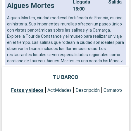
Llegada
Salida
Aigues Mortes
18:00
---
Aigues-Mortes, ciudad medieval fortificada de Francia, es rica
A
en historia. Sus imponentes murallas ofrecen un paseo único
e
con vistas panorámicas sobre las salinas y la Camarga.
c
Explore la Tour de Constance y el museo para realizar un viaje
E
en el tiempo. Las salinas que rodean la ciudad son ideales para
e
observar la fauna, incluidos los flamencos rosas. Los
o
restaurantes locales sirven especialidades regionales como
r
gardiane de taureau. Aigues-Mortes es una parada histórica y
g
pintoresca.
p
TU BARCO
Fotos y videos
Actividades
Descripción
Camarotes
E
p
M
n
t
v
i