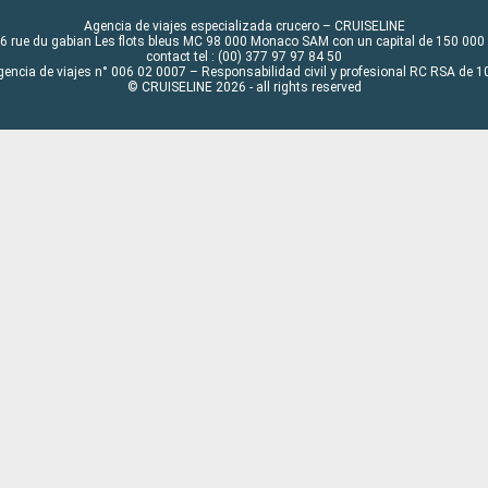
Agencia de viajes especializada crucero – CRUISELINE
6 rue du gabian Les flots bleus MC 98 000 Monaco SAM con un capital de 150 000
contact tel : (00) 377 97 97 84 50
gencia de viajes n° 006 02 0007 – Responsabilidad civil y profesional RC RSA de
© CRUISELINE 2026 - all rights reserved