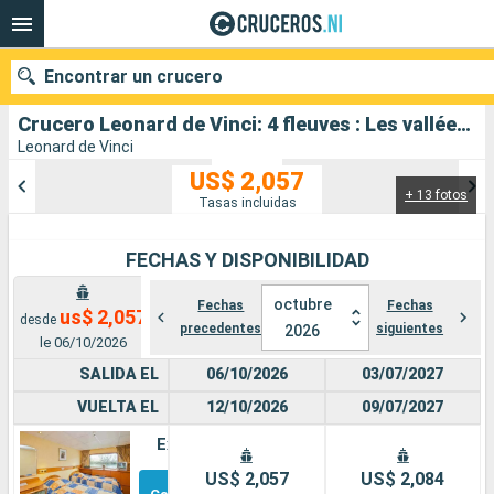
Encontrar un crucero
Crucero Leonard de Vinci: 4 fleuves : Les vallées du Neckar, du Rhin romantique, de la Moselle et de la Sarre salida desde Estrasburgo
Leonard de Vinci
US$ 2,057
+ 13 fotos
Nuestros destinos
Tasas incluidas
Fecha de salida
FECHAS Y DISPONIBILIDAD
Puertos
Compañías
octubre
Fechas
Fechas
us$ 2,057
desde
precedentes
siguientes
2026
le 06/10/2026
Buscar
SALIDA EL
06/10/2026
03/07/2027
VUELTA EL
12/10/2026
09/07/2027
Exterior
Otros
US$ 2,057
US$ 2,084