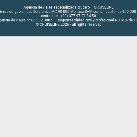
Agencia de viajes especializada crucero – CRUISELINE
6 rue du gabian Les flots bleus MC 98 000 Monaco SAM con un capital de 150 000
contact tel : (00) 377 97 97 84 50
gencia de viajes n° 006 02 0007 – Responsabilidad civil y profesional RC RSA de
© CRUISELINE 2026 - all rights reserved