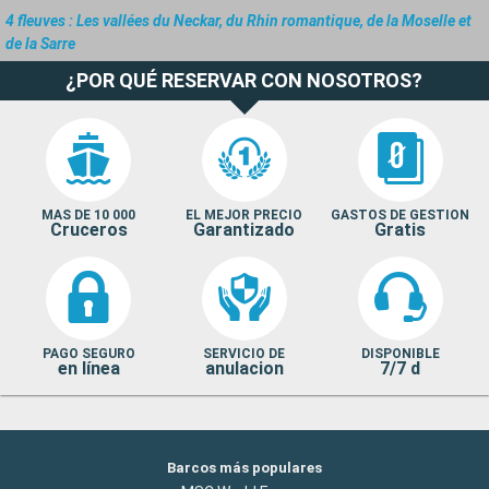
4 fleuves : Les vallées du Neckar, du Rhin romantique, de la Moselle et
de la Sarre
¿POR QUÉ RESERVAR CON NOSOTROS?
MAS DE 10 000
EL MEJOR PRECIO
GASTOS DE GESTION
Cruceros
Garantizado
Gratis
PAGO SEGURO
SERVICIO DE
DISPONIBLE
en línea
anulacion
7/7 d
Barcos más populares