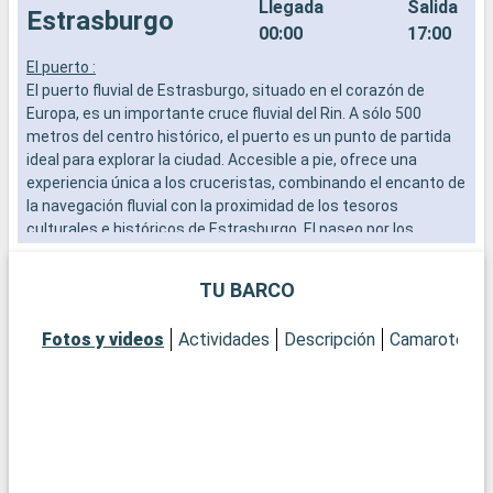
Llegada
Salida
Estrasburgo
00:00
17:00
El puerto :
N
El puerto fluvial de Estrasburgo, situado en el corazón de
e
Europa, es un importante cruce fluvial del Rin. A sólo 500
y
metros del centro histórico, el puerto es un punto de partida
y
ideal para explorar la ciudad. Accesible a pie, ofrece una
p
experiencia única a los cruceristas, combinando el encanto de
e
la navegación fluvial con la proximidad de los tesoros
d
culturales e históricos de Estrasburgo. El paseo por los
d
muelles es en sí mismo una invitación al descubrimiento.
TU BARCO
Qué visitar en Estrasburgo
Estrasburgo, capital de Europa, es famosa por su excepcional
H
Fotos y videos
Actividades
Descripción
Camarotes
patrimonio arquitectónico. La catedral de Notre-Dame, con su
u
majestuosa fachada y su reloj astronómico, es una visita
a
obligada. Pasee por el pintoresco barrio de la Petite France,
V
con sus casas de entramado de madera y sus encantadores
i
canales. Los amantes de la historia y la política no pueden
l
perderse la visita al Parlamento Europeo. El Palais Rohan y el
p
Musée Alsacien ofrecen una fascinante visión de la historia y
c