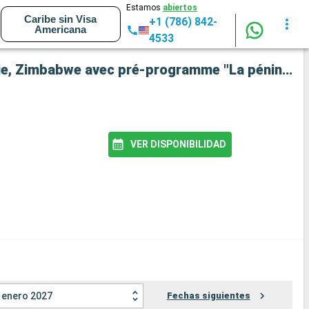
Estamos
abiertos
Caribe sin Visa
+1 (786) 842-
Americana
4533
Crucero African Dream: Safari-croisière au fil du Zambèze - Afrique du Sud, Botswana, Namibie, Zimbabwe avec pré-programme "La péninsule du Cap" salida desde Ciudad del Cabo
VER DISPONIBILIDAD
enero 2027
Fechas siguientes