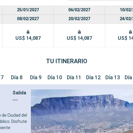
25/01/2027
06/02/2027
10/02/
08/02/2027
20/02/2027
24/02/
US$ 14,087
US$ 14,087
US$ 1
TU ITINERARIO
 7
Día 8
Día 9
Día 10
Día 11
Día 12
Día 13
Día
Salida
---
o de Ciudad del
blico. Disfrute
biente