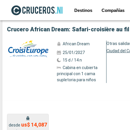
Destinos
Compañías
Ver las 36 fotos siguientes
Otras salida
African Dream
Ciudad del 
25/01/2027
15 d / 14 n
Cabina en cubierta
principal con 1 cama
supletoria para niños
us$ 14,087
desde