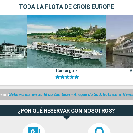
TODA LA FLOTA DE CROISIEUROPE
Camargue
S
Dream
Safari-croisière au fil du Zambèze - Afrique du Sud, Botswana, Na
¿POR QUÉ RESERVAR CON NOSOTROS?