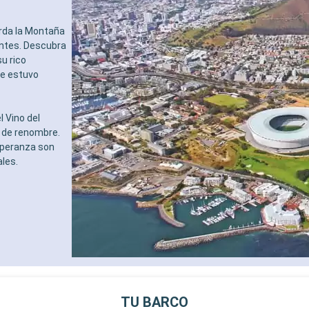
erda la Montaña
antes. Descubra
u rico
de estuvo
l Vino del
 de renombre.
speranza son
les.
TU BARCO