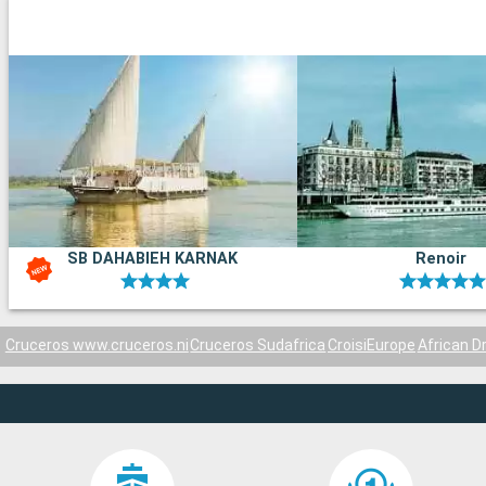
SB DAHABIEH KARNAK
Renoir
Cruceros www.cruceros.ni
Cruceros Sudafrica
CroisiEurope
African 