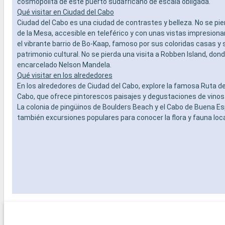
cosmopolita de este puerto sudafricano de escala obligada.
Qué visitar en Ciudad del Cabo
Ciudad del Cabo es una ciudad de contrastes y belleza. No se pi
de la Mesa, accesible en teleférico y con unas vistas impresion
el vibrante barrio de Bo-Kaap, famoso por sus coloridas casas y s
patrimonio cultural. No se pierda una visita a Robben Island, don
encarcelado Nelson Mandela.
Qué visitar en los alrededores
En los alrededores de Ciudad del Cabo, explore la famosa Ruta de
Cabo, que ofrece pintorescos paisajes y degustaciones de vinos
La colonia de pingüinos de Boulders Beach y el Cabo de Buena E
también excursiones populares para conocer la flora y fauna loca