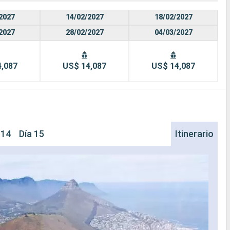
2027
14/02/2027
18/02/2027
2027
28/02/2027
04/03/2027
4,087
US$ 14,087
US$ 14,087
 14
Día 15
Itinerario
Ci
El pu
Situa
Cabo 
de la