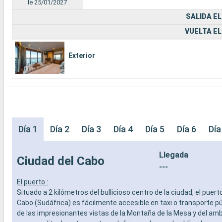
le 25/01/2027
SALIDA EL
VUELTA EL
Exterior
Día 1
Día 2
Día 3
Día 4
Día 5
Día 6
Día
Llegada
Ciudad del Cabo
---
El puerto :
Situado a 2 kilómetros del bullicioso centro de la ciudad, el puert
Cabo (Sudáfrica) es fácilmente accesible en taxi o transporte pú
de las impresionantes vistas de la Montaña de la Mesa y del am