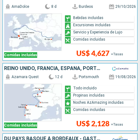
AmaDolce
8 d
Burdeos
29/10/2026
Bebidas incluidas
Excursiones incluidas
Servicio y Experiencia de Lujo
Comidas incluidas
US$ 4,627
+Tasas
Comidas incluidas
REINO UNIDO, FRANCIA, ESPAÑA, PORTUGAL
Azamara Quest
12 d
Portsmouth
19/08/2026
Todo incluido
Propinas incluidas
Noches AzAmazing incluidas
Comidas incluidas
US$ 2,128
+Tasas
Comidas incluidas
DU PAYS BASQUE À BORDEAUX - GASTRONOMIE AU PIED DES PYRÉNÉES ET CROISIÈRE DÉCOUVERTE BORDEAUX ET SA RÉGION