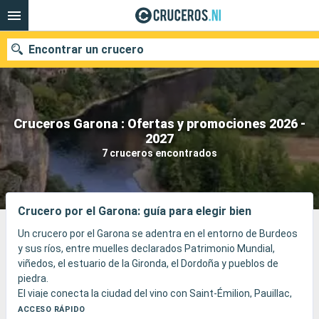
Encontrar un crucero
Cruceros Garona : Ofertas y promociones 2026 -
Nuestros destinos
2027
7 cruceros encontrados
Fecha de salida
Puertos
Compañías
Crucero por el Garona: guía para elegir bien
Buscar
Un crucero por el Garona se adentra en el entorno de Burdeos
y sus ríos, entre muelles declarados Patrimonio Mundial,
viñedos, el estuario de la Gironda, el Dordoña y pueblos de
piedra.
El viaje conecta la ciudad del vino con Saint-Émilion, Pauillac,
Blaye, Cadillac o Bourg, entre paisajes de laderas, châteaux
ACCESO RÁPIDO