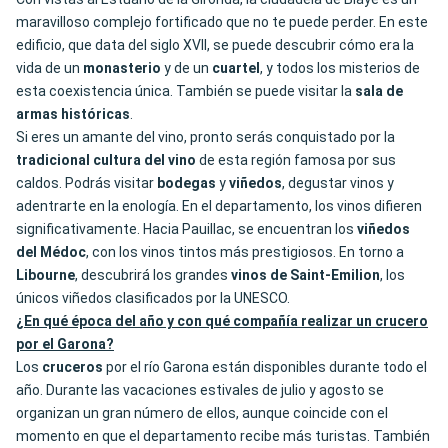
maravilloso complejo fortificado que no te puede perder. En este
edificio, que data del siglo XVII, se puede descubrir cómo era la
vida de un
monasterio
y de un
cuartel
, y todos los misterios de
esta coexistencia única. También se puede visitar la
sala de
armas históricas
.
Si eres un amante del vino, pronto serás conquistado por la
tradicional cultura del vino
de esta región famosa por sus
caldos. Podrás visitar
bodegas
y
viñedos
, degustar vinos y
adentrarte en la enología. En el departamento, los vinos difieren
significativamente. Hacia Pauillac, se encuentran los
viñedos
del Médoc
, con los vinos tintos más prestigiosos. En torno a
Libourne
, descubrirá los grandes
vinos de Saint-Emilion
, los
únicos viñedos clasificados por la UNESCO.
¿En qué época del año y con qué compañía realizar un crucero
por el Garona?
Los
cruceros
por el río Garona están disponibles durante todo el
año. Durante las vacaciones estivales de julio y agosto se
organizan un gran número de ellos, aunque coincide con el
momento en que el departamento recibe más turistas. También