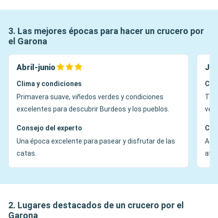
3. Las mejores épocas para hacer un crucero por
el Garona
Abril-junio
Jul
Clima y condiciones
Cli
Primavera suave, viñedos verdes y condiciones
Tie
excelentes para descubrir Burdeos y los pueblos.
ver
Consejo del experto
Con
Una época excelente para pasear y disfrutar de las
Agra
catas.
aflu
2. Lugares destacados de un crucero por el
Garona