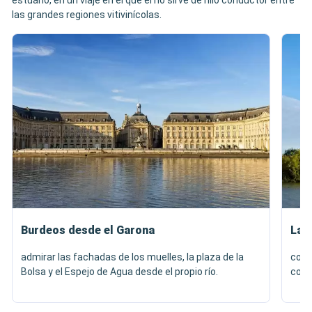
estuario, en un viaje en el que el río sirve de hilo conductor entre
las grandes regiones vitivinícolas.
Burdeos desde el Garona
La C
admirar las fachadas de los muelles, la plaza de la
comp
Bolsa y el Espejo de Agua desde el propio río.
cont