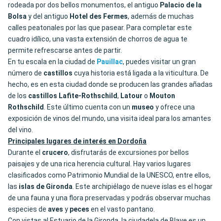
rodeada por dos bellos monumentos, el antiguo
Palacio de la
Bolsa
y del antiguo
Hotel des Fermes
, además de muchas
calles peatonales por las que pasear. Para completar este
cuadro idílico, una vasta extensión de chorros de agua te
permite refrescarse antes de partir.
En tu escala en la ciudad de
Pauillac
, puedes visitar un gran
número de
castillos
cuya historia está ligada a la viticultura. De
hecho, es en esta ciudad donde se producen las grandes añadas
de los
castillos Lafite-Rothschild
,
Latour
o
Mouton
Rothschild
. Este último cuenta con un
museo
y ofrece una
exposición de vinos del mundo, una visita ideal para los amantes
del vino.
Principales lugares de interés en Dordoña
Durante el
crucero
, disfrutarás de excursiones por bellos
paisajes y de una rica herencia cultural. Hay varios lugares
clasificados como Patrimonio Mundial de la UNESCO, entre ellos,
las
islas de Gironda
. Este archipiélago de nueve islas es el hogar
de una fauna y una flora preservadas y podrás observar muchas
especies de
aves
y
peces
en el vasto pantano.
Con vistas al Estuario de la Gironda, la ciudadela de Blaye es un