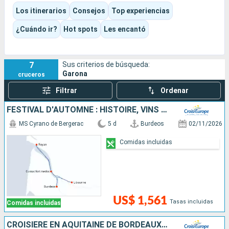
vinícolas, ciudadelas y cabañas de pesca a orillas del agua. Es
Los itinerarios
Consejos
Top experiencias
un crucero fluvial muy francés, centrado en el patrimonio, las
catas y el arte de vivir del sudoeste.
¿Cuándo ir?
Hot spots
Les encantó
7
Sus criterios de búsqueda:
Garona
cruceros
Filtrar
Ordenar
FESTIVAL D'AUTOMNE : HISTOIRE, VINS ET PATRIMOINE DES FLEUVES DU SUD-OUEST
MS Cyrano de Bergerac
5 d
Burdeos
02/11/2026
Comidas incluidas
US$ 1,561
Tasas incluidas
Comidas incluidas
CROISIÈRE EN AQUITAINE DE BORDEAUX À ROYAN, L'ESTUAIRE DE LA GIRONDE, LA GARONNE ET LA DORDOGNE (FORMULE PORT-PORT)