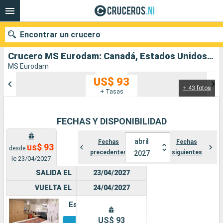
Encontrar un crucero
Crucero MS Eurodam: Canadá, Estados Unidos salida desde Vancouver
MS Eurodam
US$ 93
+ 43 fotos
Nuestros destinos
+ Tasas
Fecha de salida
FECHAS Y DISPONIBILIDAD
Puertos
Compañías
abril
Fechas
Fechas
us$ 93
desde
precedentes
siguientes
2027
Buscar
le 23/04/2027
SALIDA EL
23/04/2027
VUELTA EL
24/04/2027
Estándar
Otros
US$ 93