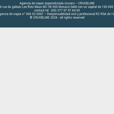
Agencia de viajes especializada crucero – CRUISELINE
6 rue du gabian Les flots bleus MC 98 000 Monaco SAM con un capital de 150 000
contact tel : (00) 377 97 97 84 50
gencia de viajes n° 006 02 0007 – Responsabilidad civil y profesional RC RSA de
© CRUISELINE 2026 - all rights reserved