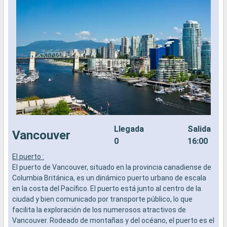
Llegada
Salida
Vancouver
0
16:00
El puerto :
E
El puerto de Vancouver, situado en la provincia canadiense de
E
Columbia Británica, es un dinámico puerto urbano de escala
C
en la costa del Pacífico. El puerto está junto al centro de la
e
ciudad y bien comunicado por transporte público, lo que
c
facilita la exploración de los numerosos atractivos de
f
Vancouver. Rodeado de montañas y del océano, el puerto es el
V