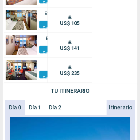
Camarotes
Exterior
Otros
US$ 105
Camarotes
Balcón
Otros
US$ 141
Camarotes
Suite
Otros
US$ 235
Camarotes
TU ITINERARIO
Día 0
Día 1
Día 2
Itinerario