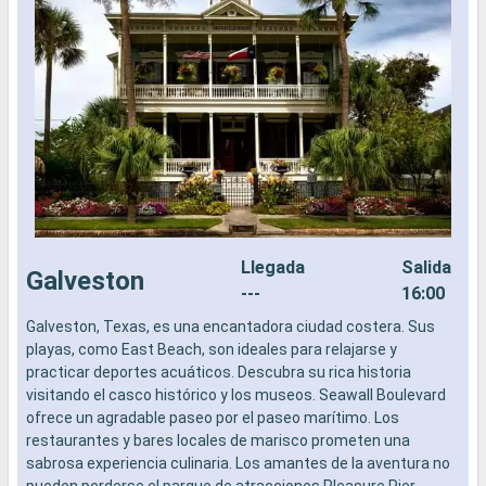
Llegada
Salida
Galveston
---
16:00
Galveston, Texas, es una encantadora ciudad costera. Sus
L
playas, como East Beach, son ideales para relajarse y
a
practicar deportes acuáticos. Descubra su rica historia
b
visitando el casco histórico y los museos. Seawall Boulevard
s
ofrece un agradable paseo por el paseo marítimo. Los
e
restaurantes y bares locales de marisco prometen una
sabrosa experiencia culinaria. Los amantes de la aventura no
pueden perderse el parque de atracciones Pleasure Pier.