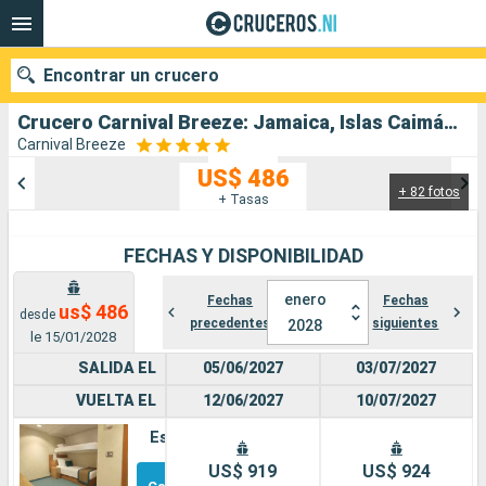
Encontrar un crucero
Crucero Carnival Breeze: Jamaica, Islas Caimán, México, Estados Unidos salida desde Galveston
Carnival Breeze
US$ 486
+ 82 fotos
Nuestros destinos
+ Tasas
Fecha de salida
FECHAS Y DISPONIBILIDAD
Puertos
Compañías
enero
Fechas
Fechas
us$ 486
desde
precedentes
siguientes
2028
le 15/01/2028
Buscar
SALIDA EL
05/06/2027
03/07/2027
VUELTA EL
12/06/2027
10/07/2027
Estándar
Otros
US$ 919
US$ 924