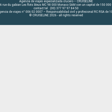
Agencia de viajes especializada crucero – CRUISELINE
6 rue du gabian Les flots bleus MC 98 000 Monaco SAM con un capital de 150 000
contact tel : (00) 377 97 97 84 50
gencia de viajes n° 006 02 0007 – Responsabilidad civil y profesional RC RSA de
© CRUISELINE 2026 - all rights reserved