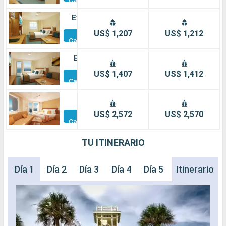
Camarotes
Exterior
Otros
US$ 1,207
US$ 1,212
Camarotes
Balcón
Otros
US$ 1,407
US$ 1,412
Camarotes
Suite
Otros
US$ 2,572
US$ 2,570
Camarotes
TU ITINERARIO
Día 1
Día 2
Día 3
Día 4
Día 5
Día 6
Itinerario
Día 