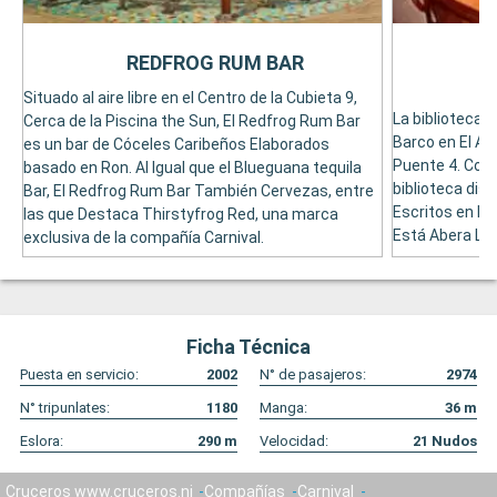
REDFROG RUM BAR
Situado al aire libre en el Centro de la Cubieta 9,
La biblioteca d
Cerca de la Piscina the Sun, El Redfrog Rum Bar
Barco en El At
es un bar de Cóceles Caribeños Elaborados
Puente 4. Con 
basado en Ron. Al Igual que el Blueguana tequila
biblioteca dis
Bar, El Redfrog Rum Bar También Cervezas, entre
Escritos en Id
las que Destaca Thirstyfrog Red, una marca
Está Abera Las
exclusiva de la compañía Carnival.
Ficha Técnica
Puesta en servicio:
2002
N° de pasajeros:
2974
N° tripunlates:
1180
Manga:
36
m
Eslora:
290
m
Velocidad:
21
Nudos
Cruceros www.cruceros.ni
Compañías
Carnival