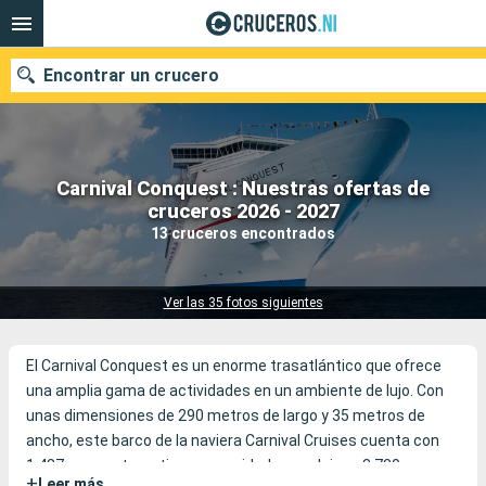
Encontrar un crucero
Carnival Conquest : Nuestras ofertas de
Nuestros destinos
cruceros 2026 - 2027
13 cruceros encontrados
Fecha de salida
Puertos
Compañías
Ver las 35 fotos siguientes
Buscar
El Carnival Conquest es un enorme trasatlántico que ofrece
una amplia gama de actividades en un ambiente de lujo. Con
unas dimensiones de 290 metros de largo y 35 metros de
ancho, este barco de la naviera Carnival Cruises cuenta con
1.487 camarotes y tiene capacidad para alojar a 3.730
+
Leer más