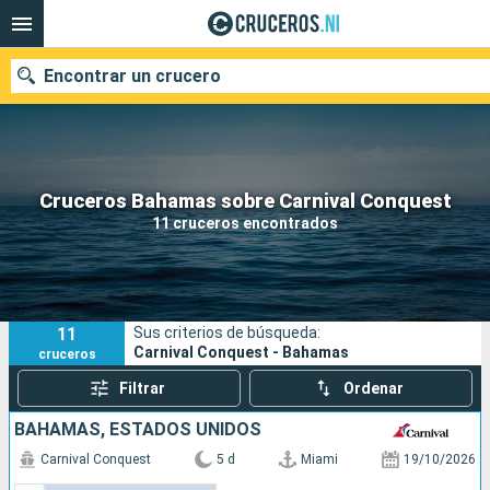
Encontrar un crucero
Nuestros destinos
Cruceros Bahamas sobre Carnival Conquest
11 cruceros encontrados
Fecha de salida
Puertos
Compañías
11
Sus criterios de búsqueda:
Buscar
Carnival Conquest - Bahamas
cruceros
Filtrar
Ordenar
BAHAMAS, ESTADOS UNIDOS
Carnival Conquest
5 d
Miami
19/10/2026