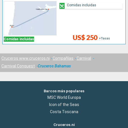
Comidas incluidas
US$ 250
+Tasas
Comidas incluidas
Cruceros www.cruceros.ni
Compañías
Carnival
Carnival Conquest
Cruceros Bahamas
Barcos más populares
MSC World Europa
Icon of the Seas
Costa Toscana
Cruceros.ni