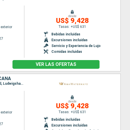
desde
US$ 9,428
Tasas: +US$ 631
exterior
Bebidas incluidas
27
Excursiones incluidas
Servicio y Experiencia de Lujo
Comidas incluidas
VER LAS OFERTAS
ICANA
Itinerario : Basilea, Amsterdam, Breisach, Amsterdam, Utrecht, Estrasburgo, Hellevoetsluis, Gand, Ludwigshafen, Bruselas, Rudesheim, Rhine Gorge, Lahnstein, Antwerp, Monheim, Dusseldorf, Utrecht, Dordrecht, Amsterdam, Utrecht, Hellevoetsluis, Dusseldorf, Gand, Rhine Gorge, Rudesheim, Ludwigshafen, Bruselas, Antwerp, Estrasburgo, Dordrecht, Breisach, Amsterdam, Basilea
desde
US$ 9,428
Tasas: +US$ 631
exterior
Bebidas incluidas
27
Excursiones incluidas