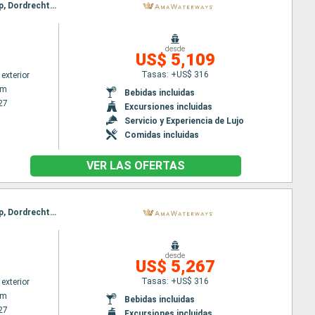
Itinerario : Amsterdam, Lelystad, Utrecht, Veere, Hellevoetsluis, Utrecht, Gand, Bruselas, Antwerp, Dordrecht, Kinderdijk, Amsterdam
desde
US$ 5,109
Tasas: +US$ 316
exterior
am
Bebidas incluidas
27
Excursiones incluidas
Servicio y Experiencia de Lujo
Comidas incluidas
VER LAS OFERTAS
Itinerario : Amsterdam, Utrecht, Lelystad, Hellevoetsluis, Veere, Utrecht, Gand, Bruselas, Antwerp, Dordrecht, Kinderdijk, Dordrecht, Amsterdam
desde
US$ 5,267
Tasas: +US$ 316
exterior
am
Bebidas incluidas
27
Excursiones incluidas