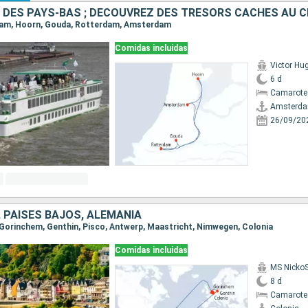
rdam, Hoorn, Gouda, Rotterdam, Amsterdam
Comidas incluidas
Victor Hu
6 d
Camarote 
Amsterd
26/09/20
, PAISES BAJOS, ALEMANIA
a, Gorinchem, Genthin, Pisco, Antwerp, Maastricht, Nimwegen, Colonia
Comidas incluidas
MS NickoSp
8 d
Camarote 