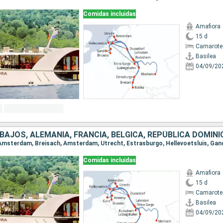
Comidas incluidas
Amafiora
15 d
Camarote 
Basilea
04/09/20
 BAJOS, ALEMANIA, FRANCIA, BÉLGICA, REPÚBLICA DOMIN
Comidas incluidas
Amafiora
15 d
Camarote 
Basilea
04/09/20