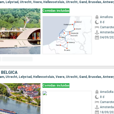
Comidas incluidas
Amafiora
8 d
Camarote 
Amsterd
04/09/20
 BÉLGICA
Comidas incluidas
AmaSofia
8 d
Camarote 
Amsterd
18/09/20