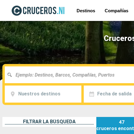
Destinos
Compañías
Cruceros
Nuestros destinos
Fecha de salida
FILTRAR LA BÚSQUEDA
47
cruceros
encont