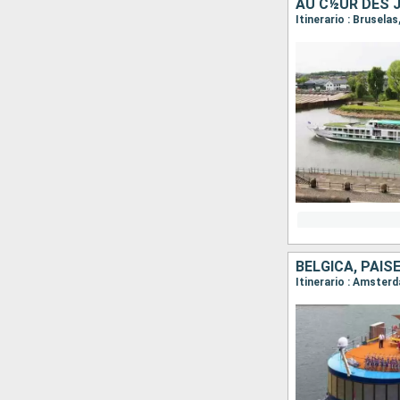
AU C½UR DES J
Itinerario : Brusela
BÉLGICA, PAIS
Itinerario : Amster