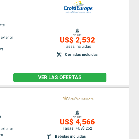
tte
desde
exterior
US$ 2,532
Tasas incluidas
27
Comidas incluidas
VER LAS OFERTAS
a
desde
US$ 4,566
Tasas: +US$ 252
exterior
am
Bebidas incluidas