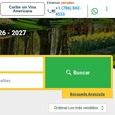
Estamos
cerrados
Caribe sin Visa
+1 (786) 842-
Americana
4533
26 - 2027
Buscar
añías
Búsqueda Avanzada
Ordenar Los más vendidos