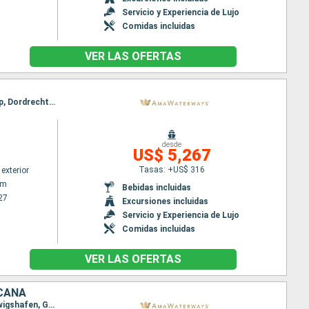
Servicio y Experiencia de Lujo
Comidas incluidas
VER LAS OFERTAS
Itinerario : Amsterdam, Lelystad, Utrecht, Hellevoetsluis, Veere, Utrecht, Gand, Bruselas, Antwerp, Dordrecht, Kinderdijk, Amsterdam
desde
US$ 5,267
Tasas: +US$ 316
exterior
am
Bebidas incluidas
27
Excursiones incluidas
Servicio y Experiencia de Lujo
Comidas incluidas
VER LAS OFERTAS
ICANA
Itinerario : Basilea, Amsterdam, Breisach, Amsterdam, Utrecht, Estrasburgo, Hellevoetsluis, Ludwigshafen, Gand, Bruselas, Rudesheim, Rhine Gorge, Lahnstein, Antwerp, Monheim, Dusseldorf, Dordrecht, Utrecht, Amsterdam, Utrecht, Hellevoetsluis, Dusseldorf, Gand, Rhine Gorge, Rudesheim, Ludwigshafen, Bruselas, Antwerp, Estrasburgo, Dordrecht, Breisach, Amsterdam, Basilea