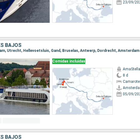
23/09/20
ES BAJOS
dam, Utrecht, Hellevoetsluis, Gand, Bruselas, Antwerp, Dordrecht, Amsterdam
Comidas incluidas
AmaStell
8 d
Camarote 
Amsterd
05/09/20
ES BAJOS