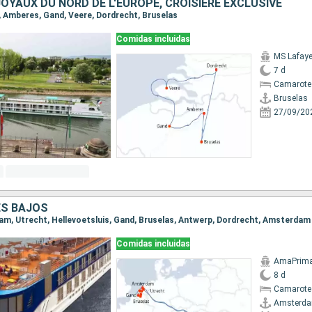
OYAUX DU NORD DE L'EUROPE, CROISIÈRE EXCLUSIVE
s, Amberes, Gand, Veere, Dordrecht, Bruselas
Comidas incluidas
MS Lafaye
7 d
Camarote 
Bruselas
27/09/20
ES BAJOS
dam, Utrecht, Hellevoetsluis, Gand, Bruselas, Antwerp, Dordrecht, Amsterdam
Comidas incluidas
AmaPrim
8 d
Camarote 
Amsterd