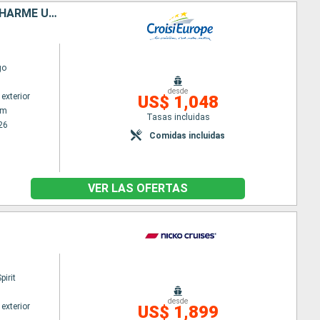
PETITS BIJOUX DES PAYS-BAS ; DÉCOUVREZ DES TRÉSORS CACHÉS AU CHARME UNIQUE
go
desde
exterior
US$ 1,048
am
Tasas incluidas
26
Comidas incluidas
VER LAS OFERTAS
irit
desde
exterior
US$ 1,899