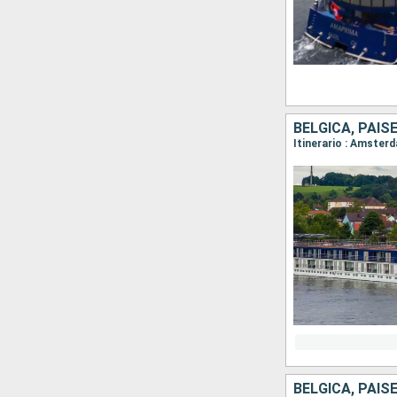
BÉLGICA, PAIS
Itinerario : Amster
BÉLGICA, PAIS