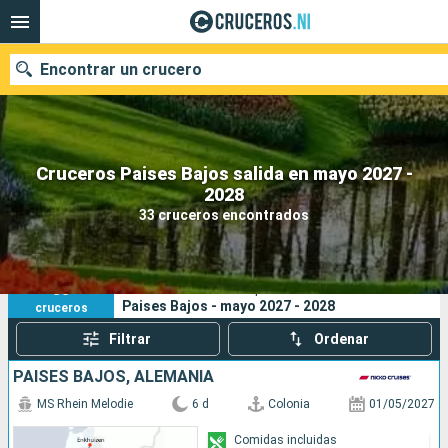
Encontrar un crucero
Cruceros Paises Bajos salida en mayo 2027 -
Nuestros destinos
2028
33 cruceros encontrados
Fecha de salida
Puertos
Compañías
33
Sus criterios de búsqueda:
Paises Bajos - mayo 2027 - 2028
cruceros
Buscar
Filtrar
Ordenar
PAISES BAJOS, ALEMANIA
MS Rhein Melodie
6 d
Colonia
01/05/2027
Comidas incluidas