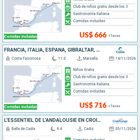
Club de niños gratis desde los 3
Gastronomía italiana
Comidas incluidas
US$ 666
+Tasas
Comidas incluidas
FRANCIA, ITALIA, ESPAÑA, GIBRALTAR, PORTUGAL
Costa Fascinosa
11 d
Marsella
14/11/2026
Niños Gratis
Club de niños gratis desde los 3
Gastronomía italiana
Comidas incluidas
US$ 716
+Tasas
Comidas incluidas
L'ESSENTIEL DE L'ANDALOUSIE EN CROISIÈRE: SÉVILLE, CADIX ET VILLAGES ANDALOUS ; LA DOUCEUR DE VIVRE ESPAGNOLE
Belle de Cadix
6 d
Cadiz
05/11/2026
Comidas incluidas