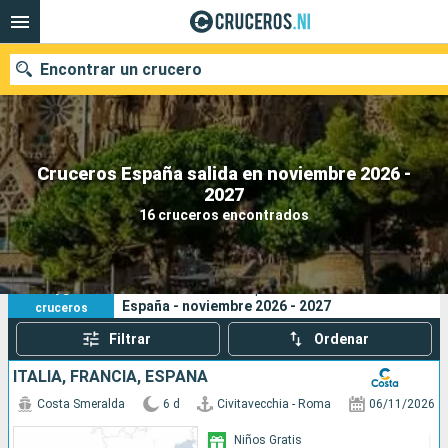
Encontrar un crucero
Cruceros España salida en noviembre 2026 -
Nuestros destinos
2027
16 cruceros encontrados
Fecha de salida
Puertos
Compañías
16
Sus criterios de búsqueda:
España - noviembre 2026 - 2027
cruceros
Buscar
Filtrar
Ordenar
ITALIA, FRANCIA, ESPAÑA
Costa Smeralda
6 d
Civitavecchia - Roma
06/11/2026
Niños Gratis