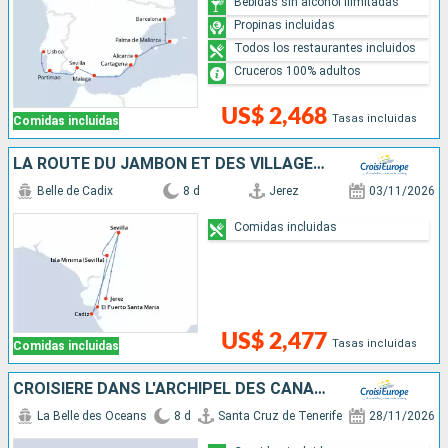
Bebidas sin alcohol ilimitadas
Propinas incluidas
Todos los restaurantes incluidos
Cruceros 100% adultos
US$ 2,468
Tasas incluidas
Comidas incluidas
LA ROUTE DU JAMBON ET DES VILLAGES BLANCS - L'ANDALOUSIE AUTHENTIQUE : ARCHITECTURE, TRADITIONS ET SPÉCIALITÉS CULINAIRES
Belle de Cadix
8 d
Jerez
03/11/2026
Comidas incluidas
US$ 2,477
Tasas incluidas
Comidas incluidas
CROISIÈRE DANS L'ARCHIPEL DES CANARIES, LA DOUCEUR D'UN ÉTERNEL PRINTEMPS
La Belle des Oceans
8 d
Santa Cruz de Tenerife
28/11/2026