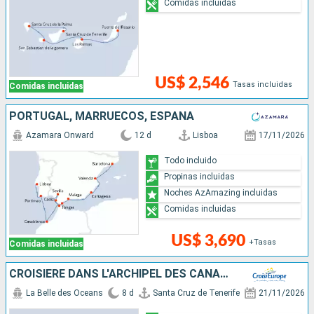
Comidas incluidas
US$ 2,546
Tasas incluidas
Comidas incluidas
PORTUGAL, MARRUECOS, ESPAÑA
Azamara Onward
12 d
Lisboa
17/11/2026
Todo incluido
Propinas incluidas
Noches AzAmazing incluidas
Comidas incluidas
US$ 3,690
+Tasas
Comidas incluidas
CROISIÈRE DANS L'ARCHIPEL DES CANARIES, LA DOUCEUR D'UN ÉTERNEL PRINTEMPS
La Belle des Oceans
8 d
Santa Cruz de Tenerife
21/11/2026