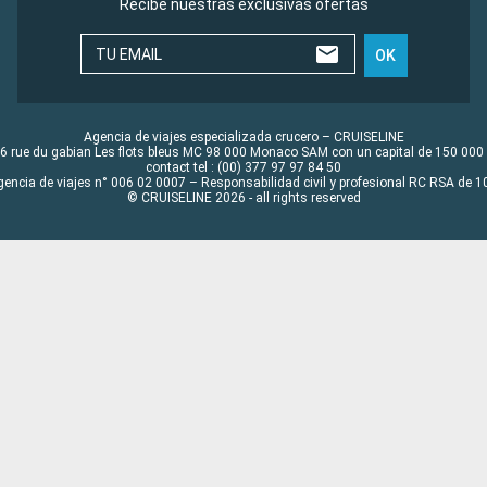
Recibe nuestras exclusivas ofertas
TU EMAIL
OK
Agencia de viajes especializada crucero – CRUISELINE
6 rue du gabian Les flots bleus MC 98 000 Monaco SAM con un capital de 150 000
contact tel : (00) 377 97 97 84 50
gencia de viajes n° 006 02 0007 – Responsabilidad civil y profesional RC RSA de
© CRUISELINE 2026 - all rights reserved