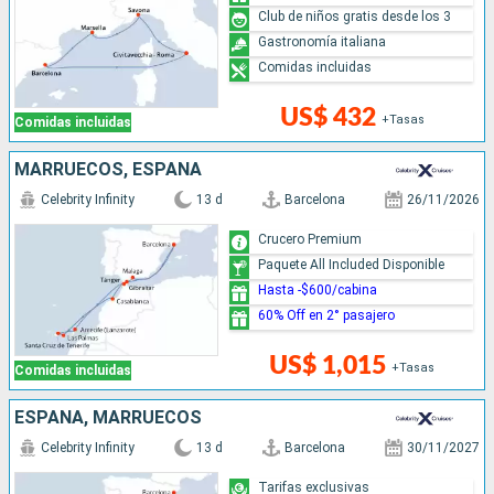
Club de niños gratis desde los 3
Gastronomía italiana
Comidas incluidas
US$ 432
+Tasas
Comidas incluidas
MARRUECOS, ESPAÑA
Celebrity Infinity
13 d
Barcelona
26/11/2026
Crucero Premium
Paquete All Included Disponible
Hasta -$600/cabina
60% Off en 2° pasajero
US$ 1,015
+Tasas
Comidas incluidas
ESPAÑA, MARRUECOS
Celebrity Infinity
13 d
Barcelona
30/11/2027
Tarifas exclusivas