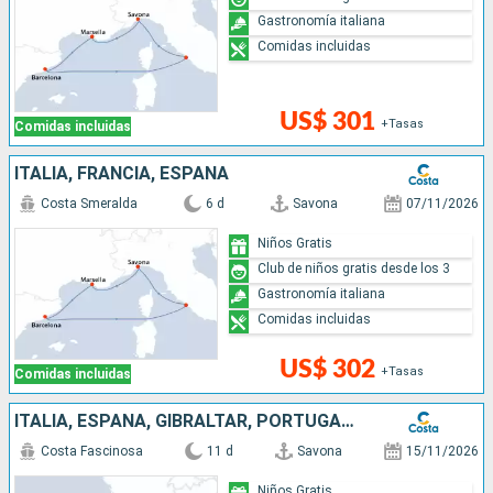
Gastronomía italiana
Comidas incluidas
US$ 301
+Tasas
Comidas incluidas
ITALIA, FRANCIA, ESPAÑA
Costa Smeralda
6 d
Savona
07/11/2026
Niños Gratis
Club de niños gratis desde los 3
Gastronomía italiana
Comidas incluidas
US$ 302
+Tasas
Comidas incluidas
ITALIA, ESPAÑA, GIBRALTAR, PORTUGAL, FRANCIA
Costa Fascinosa
11 d
Savona
15/11/2026
Niños Gratis