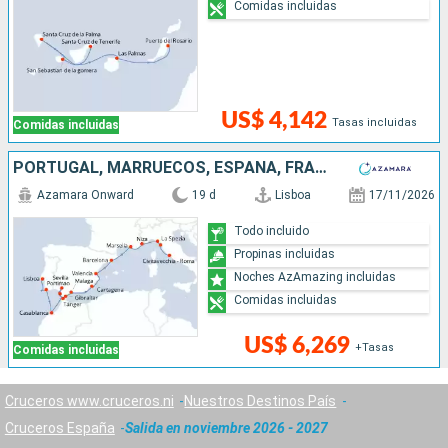
Comidas incluidas
US$ 4,142
Tasas incluidas
Comidas incluidas
PORTUGAL, MARRUECOS, ESPAÑA, FRANCIA, ITALIA
Azamara Onward
19 d
Lisboa
17/11/2026
Todo incluido
Propinas incluidas
Noches AzAmazing incluidas
Comidas incluidas
US$ 6,269
+Tasas
Comidas incluidas
Cruceros www.cruceros.ni
Nuestros Destinos País
Cruceros España
Salida en noviembre 2026 - 2027