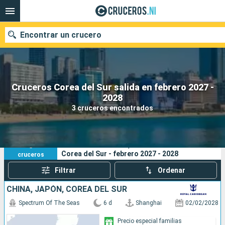
Encontrar un crucero
Cruceros Corea del Sur salida en febrero 2027 -
Nuestros destinos
2028
3 cruceros encontrados
Fecha de salida
Puertos
Compañías
3
Sus criterios de búsqueda:
Corea del Sur - febrero 2027 - 2028
cruceros
Buscar
Filtrar
Ordenar
CHINA, JAPÓN, COREA DEL SUR
Spectrum Of The Seas
6 d
Shanghai
02/02/2028
Precio especial familias