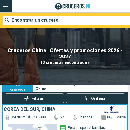
Encontrar un crucero
Cruceros China : Ofertas y promociones 2026 -
Nuestros destinos
2027
13 cruceros encontrados
Fecha de salida
Puertos
Compañías
13
Sus criterios de búsqueda:
China
cruceros
Buscar
Filtrar
Ordenar
COREA DEL SUR, CHINA
Spectrum Of The Seas
5 d
Shanghai
06/03/2028
Precio especial familias