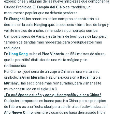
exposiciones y algunas de las nueve mil piezas que componen la
Ciudad Prohibida. El
Templo del Cielo
es, también, un
monumento popular que no debería perderse.
En
Shanghái
, los amantes de las compras encontrarán su
destino en la calle
Nanjing
que, en sus seis kilómetros de largo y
veinte metros de ancho, a menudo es comparada con los
Campos Elíseos de París, y está llena de boutiques de lujo, pero
también de tiendas más modestas para presupuestos más
reducidos.
En
Hong Kong
, sube al
Pico
Victoria
, de 554 metros de altura,
que te permitirá disfrutar de una vista mágica y sin
restricciones.
Por último, ¿qué sería de un viaje a China sin una visita a su
símbolo, la
Gran Muralla
? Haz una excursión a
Badaling
o a
Mutianyu
, las secciones más restauradas, para visitar este
muro construido en el siglo III a.C.
¿En qué época del año y con qué compañía viajar a China?
Cualquier temporada es buena para ir a China, pero a principios
de febrero es una fecha ideal para asistir a las festividades del
Año Nuevo Chino
, siempre y cuando no haga demasiado frío y