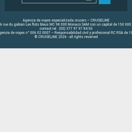
Agencia de viajes especializada crucero – CRUISELINE
6 rue du gabian Les flots bleus MC 98 000 Monaco SAM con un capital de 150 000
contact tel : (00) 377 97 97 84 50
gencia de viajes n° 006 02 0007 – Responsabilidad civil y profesional RC RSA de
© CRUISELINE 2026 - all rights reserved