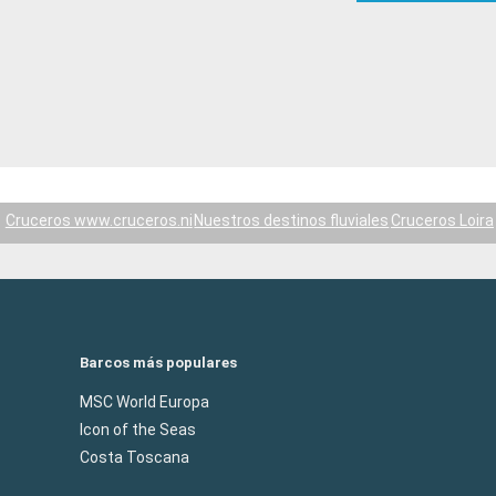
Cruceros www.cruceros.ni
Nuestros destinos fluviales
Cruceros Loira
Barcos más populares
MSC World Europa
Icon of the Seas
Costa Toscana