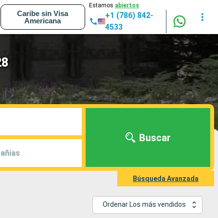
Estamos
abiertos
Caribe sin Visa
+1 (786) 842-
Americana
4533
28
Buscar
añías
Búsqueda Avanzada
Ordenar Los más vendidos