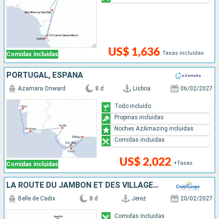
US$ 1,636
Tasas incluidas
Comidas incluidas
PORTUGAL, ESPAÑA
Azamara Onward
8 d
Lisboa
06/02/2027
Todo incluido
Propinas incluidas
Noches AzAmazing incluidas
Comidas incluidas
US$ 2,022
+Tasas
Comidas incluidas
LA ROUTE DU JAMBON ET DES VILLAGES BLANCS - L'ANDALOUSIE AUTHENTIQUE : ARCHITECTURE, TRADITIONS ET SPÉCIALITÉS CULINAIRES
Belle de Cadix
8 d
Jerez
20/02/2027
Comidas incluidas