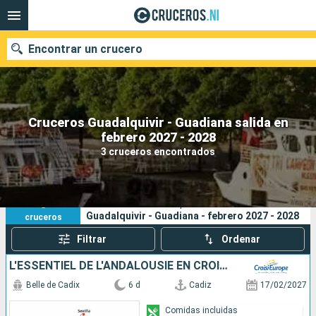
Encontrar un crucero
Cruceros Guadalquivir - Guadiana salida en
Nuestros destinos
febrero 2027 - 2028
3 cruceros encontrados
Fecha de salida
Puertos
Compañías
3
Sus criterios de búsqueda:
Guadalquivir - Guadiana - febrero 2027 - 2028
cruceros
Buscar
Filtrar
Ordenar
L'ESSENTIEL DE L'ANDALOUSIE EN CROISIÈRE: SÉVILLE, CADIX ET VILLAGES ANDALOUS ; LA DOUCEUR DE VIVRE ESPAGNOLE
Belle de Cadix
6 d
Cadiz
17/02/2027
Comidas incluidas