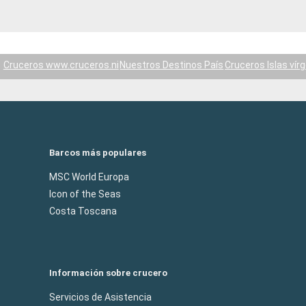
Cruceros www.cruceros.ni
Nuestros Destinos País
Cruceros Islas vír
Barcos más populares
MSC World Europa
Icon of the Seas
Costa Toscana
Información sobre crucero
Servicios de Asistencia