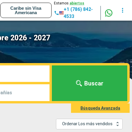
Estamos
abiertos
Caribe sin Visa
+1 (786) 842-
Americana
4533
bre 2026 - 2027
Buscar
añías
Búsqueda Avanzada
Ordenar Los más vendidos