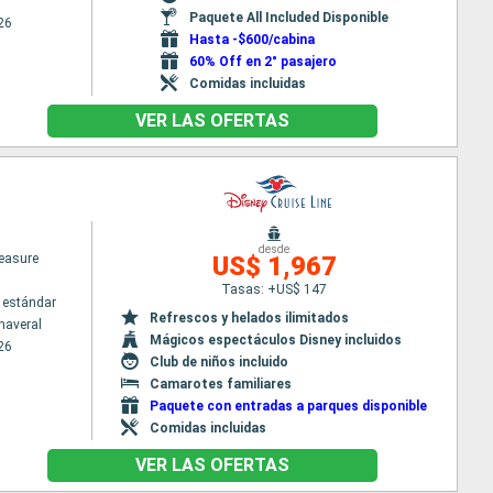
Paquete All Included Disponible
26
Hasta -$600/cabina
60% Off en 2° pasajero
Comidas incluidas
VER LAS OFERTAS
desde
easure
US$ 1,967
Tasas: +US$ 147
 estándar
Refrescos y helados ilimitados
naveral
Mágicos espectáculos Disney incluidos
26
Club de niños incluido
Camarotes familiares
Paquete con entradas a parques disponible
Comidas incluidas
VER LAS OFERTAS