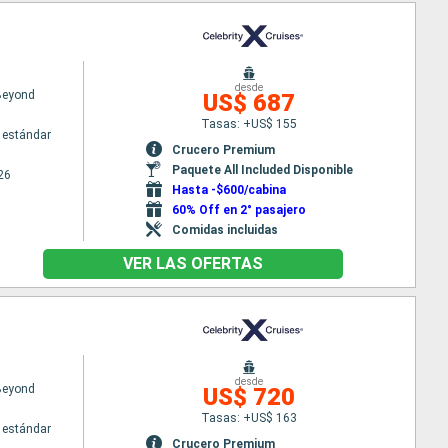
desde
 Beyond
US$ 687
Tasas: +US$ 155
 estándar
Crucero Premium
Paquete All Included Disponible
26
Hasta -$600/cabina
60% Off en 2° pasajero
Comidas incluidas
VER LAS OFERTAS
desde
 Beyond
US$ 720
Tasas: +US$ 163
 estándar
Crucero Premium