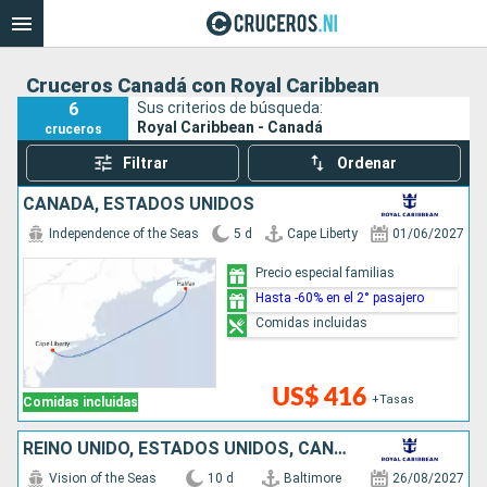
Cruceros Canadá con Royal Caribbean
6
Sus criterios de búsqueda:
Royal Caribbean - Canadá
cruceros
Filtrar
Ordenar
CANADÁ, ESTADOS UNIDOS
Independence of the Seas
5 d
Cape Liberty
01/06/2027
Precio especial familias
Hasta -60% en el 2° pasajero
Comidas incluidas
US$ 416
+Tasas
Comidas incluidas
REINO UNIDO, ESTADOS UNIDOS, CANADÁ
Vision of the Seas
10 d
Baltimore
26/08/2027