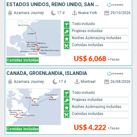
ESTADOS UNIDOS, REINO UNIDO, SAN MARTÍN, PUERTO RICO, ANTIGUA Y BARBUDA, SAN VINCENT Y LAS GRANADINAS, GRENADA, TRINIDAD Y TOBAGO, BARBADOS
Azamara Journey
17 d
Nueva York
29/10/2026
Todo incluido
Propinas incluidas
Noches AzAmazing incluidas
Comidas incluidas
US$ 6,068
+Tasas
Comidas incluidas
CANADÁ, GROENLANDIA, ISLANDIA
Azamara Journey
17 d
Montreal
26/08/2026
Todo incluido
Propinas incluidas
Noches AzAmazing incluidas
Comidas incluidas
US$ 4,222
+Tasas
Comidas incluidas