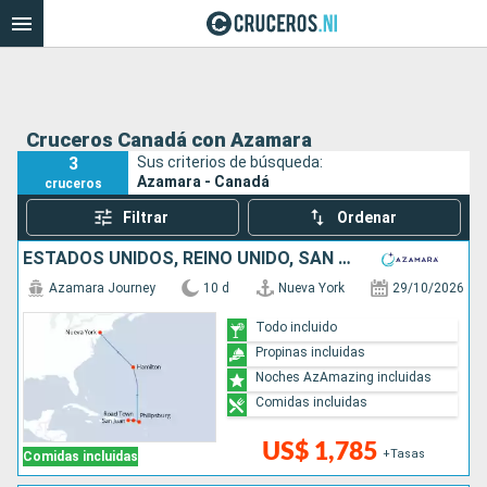
Cruceros Canadá con Azamara
3
Sus criterios de búsqueda:
Azamara - Canadá
cruceros
Filtrar
Ordenar
ESTADOS UNIDOS, REINO UNIDO, SAN MARTÍN, PUERTO RICO
Azamara Journey
10 d
Nueva York
29/10/2026
Todo incluido
Propinas incluidas
Noches AzAmazing incluidas
Comidas incluidas
US$ 1,785
+Tasas
Comidas incluidas