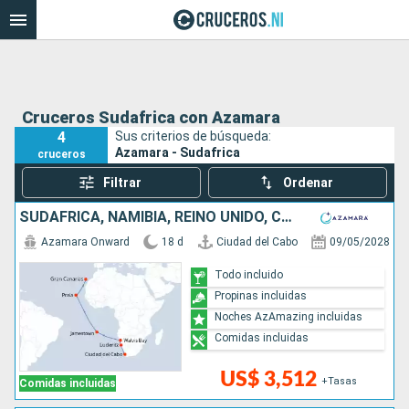
Cruceros Sudafrica con Azamara
4
Sus criterios de búsqueda:
Azamara - Sudafrica
cruceros
Filtrar
Ordenar
SUDAFRICA, NAMIBIA, REINO UNIDO, CABO VERDE, ESPAÑA
Azamara Onward
18 d
Ciudad del Cabo
09/05/2028
Todo incluido
Propinas incluidas
Noches AzAmazing incluidas
Comidas incluidas
US$ 3,512
+Tasas
Comidas incluidas