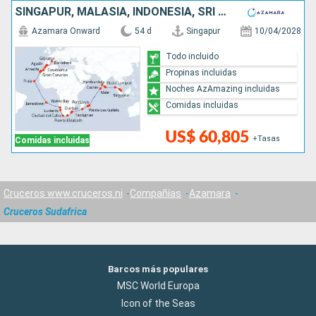
SINGAPUR, MALASIA, INDONESIA, SRI LANKA, INDIA, MALDIVAS, MAURICE, FRANCIA, MADAGASCAR, SUDAFRICA, NAMIBIA, REINO UNIDO, CABO VERDE, MARRUECOS, ESPAÑA
Azamara Onward
54 d
Singapur
10/04/2028
Todo incluido
Propinas incluidas
Noches AzAmazing incluidas
Comidas incluidas
US$ 60,805
+Tasas
Comidas incluidas
Cruceros www.cruceros.ni
Compañías
Azamara
Cruceros Sudafrica
Barcos más populares
MSC World Europa
Icon of the Seas