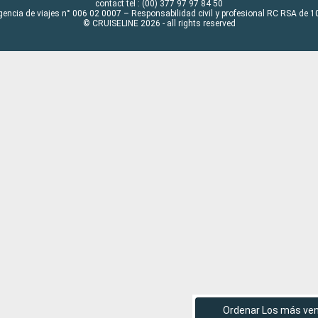
contact tel : (00) 377 97 97 84 50
gencia de viajes n° 006 02 0007 – Responsabilidad civil y profesional RC RSA de
© CRUISELINE 2026 - all rights reserved
Ordenar Los más ve