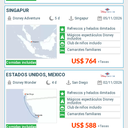
SINGAPUR
Disney Adventure
5 d
Singapur
05/11/2026
Refrescos y helados ilimitados
Mágicos espectáculos Disney
incluidos
Club de niños incluido
Camarotes familiares
US$ 764
+Tasas
Comidas incluidas
ESTADOS UNIDOS, MÉXICO
Disney Wonder
4 d
San Diego
02/11/2026
Refrescos y helados ilimitados
Mágicos espectáculos Disney
incluidos
Club de niños incluido
Camarotes familiares
US$ 588
+Tasas
Comidas incluidas