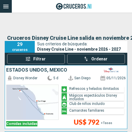
Cruceros Disney Cruise Line salida en noviembre 
29
Sus criterios de búsqueda:
Disney Cruise Line - noviembre 2026 - 2027
cruceros
Filtrar
Ordenar
ESTADOS UNIDOS, MÉXICO
Disney Wonder
5 d
San Diego
05/11/2026
Refrescos y helados ilimitados
Mágicos espectáculos Disney
incluidos
Club de niños incluido
Camarotes familiares
US$ 792
+Tasas
Comidas incluidas