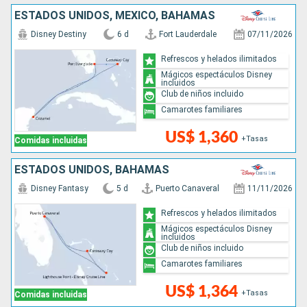
ESTADOS UNIDOS, MÉXICO, BAHAMAS
Disney Destiny
6 d
Fort Lauderdale
07/11/2026
Refrescos y helados ilimitados
Mágicos espectáculos Disney
incluidos
Club de niños incluido
Camarotes familiares
US$ 1,360
+Tasas
Comidas incluidas
ESTADOS UNIDOS, BAHAMAS
Disney Fantasy
5 d
Puerto Canaveral
11/11/2026
Refrescos y helados ilimitados
Mágicos espectáculos Disney
incluidos
Club de niños incluido
Camarotes familiares
US$ 1,364
+Tasas
Comidas incluidas