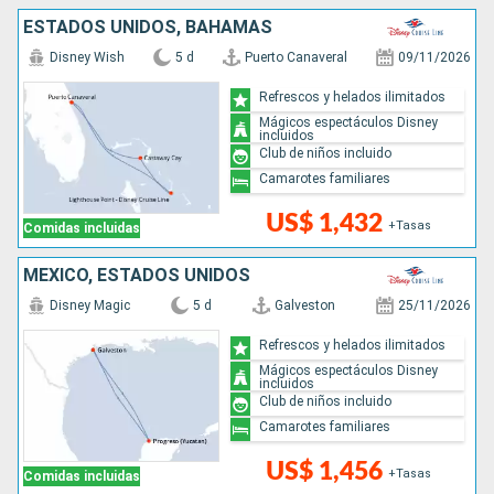
ESTADOS UNIDOS, BAHAMAS
Disney Wish
5 d
Puerto Canaveral
09/11/2026
Refrescos y helados ilimitados
Mágicos espectáculos Disney
incluidos
Club de niños incluido
Camarotes familiares
US$ 1,432
+Tasas
Comidas incluidas
MÉXICO, ESTADOS UNIDOS
Disney Magic
5 d
Galveston
25/11/2026
Refrescos y helados ilimitados
Mágicos espectáculos Disney
incluidos
Club de niños incluido
Camarotes familiares
US$ 1,456
+Tasas
Comidas incluidas