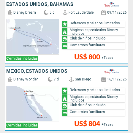
ESTADOS UNIDOS, BAHAMAS
Disney Dream
5 d
Fort Lauderdale
09/11/2026
Refrescos y helados ilimitados
Mágicos espectáculos Disney
incluidos
Club de niños incluido
Camarotes familiares
US$ 800
+Tasas
Comidas incluidas
MÉXICO, ESTADOS UNIDOS
Disney Wonder
7 d
San Diego
16/11/2026
Refrescos y helados ilimitados
Mágicos espectáculos Disney
incluidos
Club de niños incluido
Camarotes familiares
US$ 804
+Tasas
Comidas incluidas