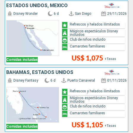
ESTADOS UNIDOS, MÉXICO
Disney Wonder
6 d
San Diego
29/11/2026
Refrescos y helados ilimitados
Mágicos espectáculos Disney
incluidos
Club de niños incluido
Camarotes familiares
US$ 1,075
+Tasas
Comidas incluidas
BAHAMAS, ESTADOS UNIDOS
Disney Fantasy
6 d
Puerto Canaveral
01/11/2026
Refrescos y helados ilimitados
Mágicos espectáculos Disney
incluidos
Club de niños incluido
Camarotes familiares
US$ 1,105
+Tasas
Comidas incluidas