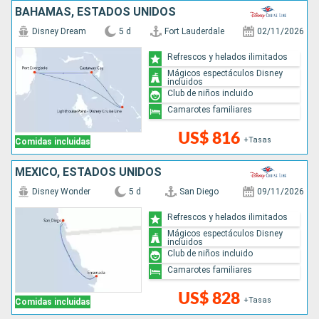
BAHAMAS, ESTADOS UNIDOS
Disney Dream
5 d
Fort Lauderdale
02/11/2026
Refrescos y helados ilimitados
Mágicos espectáculos Disney
incluidos
Club de niños incluido
Camarotes familiares
US$ 816
+Tasas
Comidas incluidas
MÉXICO, ESTADOS UNIDOS
Disney Wonder
5 d
San Diego
09/11/2026
Refrescos y helados ilimitados
Mágicos espectáculos Disney
incluidos
Club de niños incluido
Camarotes familiares
US$ 828
+Tasas
Comidas incluidas