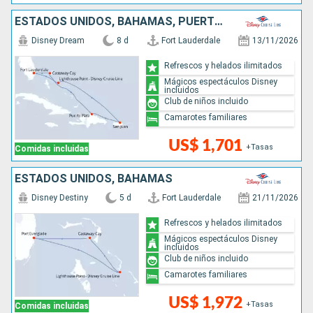
ESTADOS UNIDOS, BAHAMAS, PUERTO RICO, REPÚBLICA DOMINICANA
Disney Dream
8 d
Fort Lauderdale
13/11/2026
Refrescos y helados ilimitados
Mágicos espectáculos Disney
incluidos
Club de niños incluido
Camarotes familiares
US$ 1,701
+Tasas
Comidas incluidas
ESTADOS UNIDOS, BAHAMAS
Disney Destiny
5 d
Fort Lauderdale
21/11/2026
Refrescos y helados ilimitados
Mágicos espectáculos Disney
incluidos
Club de niños incluido
Camarotes familiares
US$ 1,972
+Tasas
Comidas incluidas