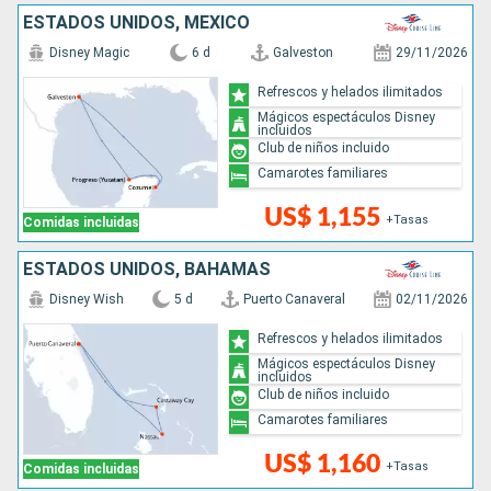
ESTADOS UNIDOS, MÉXICO
Disney Magic
6 d
Galveston
29/11/2026
Refrescos y helados ilimitados
Mágicos espectáculos Disney
incluidos
Club de niños incluido
Camarotes familiares
US$ 1,155
+Tasas
Comidas incluidas
ESTADOS UNIDOS, BAHAMAS
Disney Wish
5 d
Puerto Canaveral
02/11/2026
Refrescos y helados ilimitados
Mágicos espectáculos Disney
incluidos
Club de niños incluido
Camarotes familiares
US$ 1,160
+Tasas
Comidas incluidas