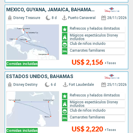
MÉXICO, GUYANA, JAMAICA, BAHAMAS, ESTADOS UNIDOS
Disney Treasure
8 d
Puerto Canaveral
28/11/2026
Refrescos y helados ilimitados
Mágicos espectáculos Disney
incluidos
Club de niños incluido
Camarotes familiares
US$ 2,156
+Tasas
Comidas incluidas
ESTADOS UNIDOS, BAHAMAS
Disney Destiny
6 d
Fort Lauderdale
25/11/2026
Refrescos y helados ilimitados
Mágicos espectáculos Disney
incluidos
Club de niños incluido
Camarotes familiares
US$ 2,220
+Tasas
Comidas incluidas