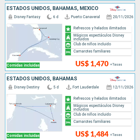
ESTADOS UNIDOS, BAHAMAS, MÉXICO
Disney Fantasy
6 d
Puerto Canaveral
20/11/2026
Refrescos y helados ilimitados
Mágicos espectáculos Disney
incluidos
Club de niños incluido
Camarotes familiares
US$ 1,470
+Tasas
Comidas incluidas
ESTADOS UNIDOS, BAHAMAS
Disney Destiny
5 d
Fort Lauderdale
12/11/2026
Refrescos y helados ilimitados
Mágicos espectáculos Disney
incluidos
Club de niños incluido
Camarotes familiares
US$ 1,484
+Tasas
Comidas incluidas