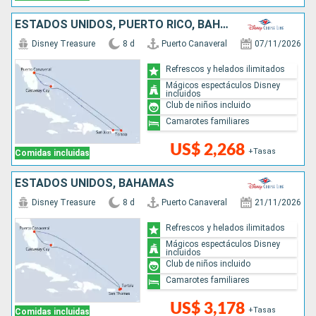
ESTADOS UNIDOS, PUERTO RICO, BAHAMAS
Disney Treasure
8 d
Puerto Canaveral
07/11/2026
Refrescos y helados ilimitados
Mágicos espectáculos Disney
incluidos
Club de niños incluido
Camarotes familiares
US$ 2,268
+Tasas
Comidas incluidas
ESTADOS UNIDOS, BAHAMAS
Disney Treasure
8 d
Puerto Canaveral
21/11/2026
Refrescos y helados ilimitados
Mágicos espectáculos Disney
incluidos
Club de niños incluido
Camarotes familiares
US$ 3,178
+Tasas
Comidas incluidas