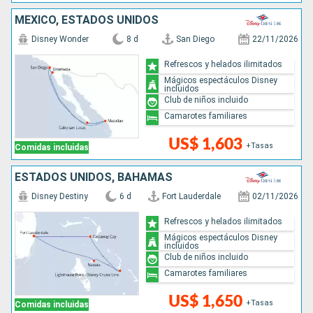
MÉXICO, ESTADOS UNIDOS
Disney Wonder
8 d
San Diego
22/11/2026
Refrescos y helados ilimitados
Mágicos espectáculos Disney
incluidos
Club de niños incluido
Camarotes familiares
US$ 1,603
+Tasas
Comidas incluidas
ESTADOS UNIDOS, BAHAMAS
Disney Destiny
6 d
Fort Lauderdale
02/11/2026
Refrescos y helados ilimitados
Mágicos espectáculos Disney
incluidos
Club de niños incluido
Camarotes familiares
US$ 1,650
+Tasas
Comidas incluidas