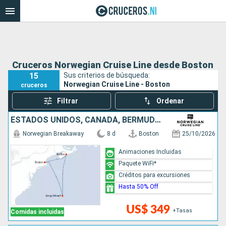
Cruceros Norwegian Cruise Line desde Boston
15
Sus criterios de búsqueda:
Norwegian Cruise Line - Boston
cruceros
Filtrar
Ordenar
ESTADOS UNIDOS, CANADÁ, BERMUDAS
Norwegian Breakaway
8 d
Boston
25/10/2026
Animaciones Incluidas
Paquete WiFi*
Créditos para excursiones
Hasta 50% Off
US$ 349
+Tasas
Comidas incluidas