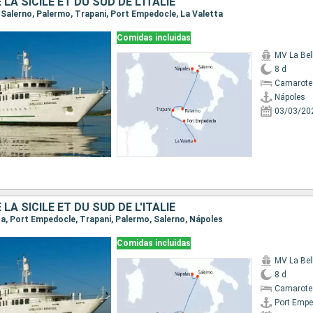
LA SICILE ET DU SUD DE L'ITALIE
, Salerno, Palermo, Trapani, Port Empedocle, La Valetta
Comidas incluidas
8 d
Camarote 
Nápoles
03/03/20
LA SICILE ET DU SUD DE L'ITALIE
tta, Port Empedocle, Trapani, Palermo, Salerno, Nápoles
Comidas incluidas
8 d
Camarote 
Port Empe