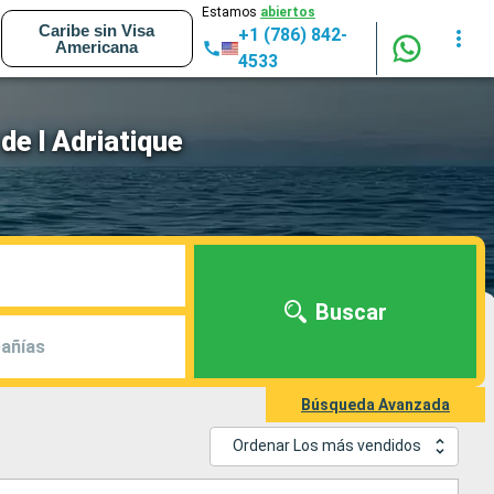
Estamos
abiertos
Caribe sin Visa
+1 (786) 842-
Americana
4533
de l Adriatique
Buscar
añías
Búsqueda Avanzada
Ordenar Los más vendidos