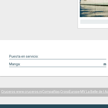
Puesta en servicio:
Manga:
m
Cruceros www.cruceros.ni
Compañías
CroisiEurope
MV La Belle de l A