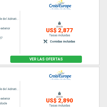
MV La Belle de l Adriatique
desde
exterior
US$ 2,877
Tasas incluidas
27
Comidas incluidas
VER LAS OFERTAS
MV La Belle de l Adriatique
desde
exterior
US$ 2,890
docle
Tasas incluidas