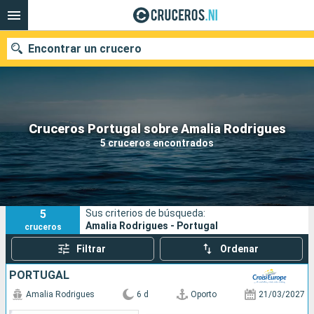
Encontrar un crucero
Nuestros destinos
Cruceros Portugal sobre Amalia Rodrigues
5 cruceros encontrados
Fecha de salida
Puertos
Compañías
5
Sus criterios de búsqueda:
Buscar
Amalia Rodrigues - Portugal
cruceros
Filtrar
Ordenar
PORTUGAL
Amalia Rodrigues
6 d
Oporto
21/03/2027