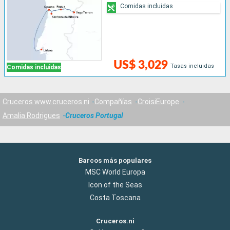
Comidas incluidas
US$ 3,029
Tasas incluidas
Comidas incluidas
Cruceros www.cruceros.ni
Compañías
CroisiEurope
Amalia Rodrigues
Cruceros Portugal
Barcos más populares
MSC World Europa
Icon of the Seas
Costa Toscana
Cruceros.ni