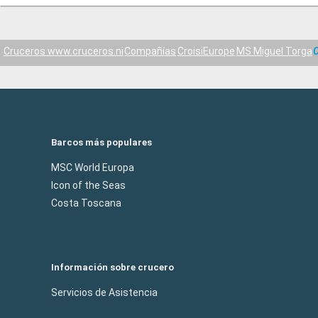
Cruceros www.cruceros.ni
Compañías
CroisiEurope
MS Miguel Torga
C
Barcos más populares
MSC World Europa
Icon of the Seas
Costa Toscana
Información sobre crucero
Servicios de Asistencia