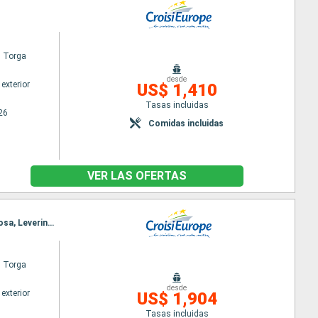
l Torga
desde
exterior
US$ 1,410
Tasas incluidas
26
Comidas incluidas
VER LAS OFERTAS
Itinerario : Oporto, Regua, Pinhão, Vega Terron, Barca d Alva, Senhora da Ribeira, Ferradosa, Folgosa, Leverinho, Oporto
l Torga
desde
exterior
US$ 1,904
Tasas incluidas