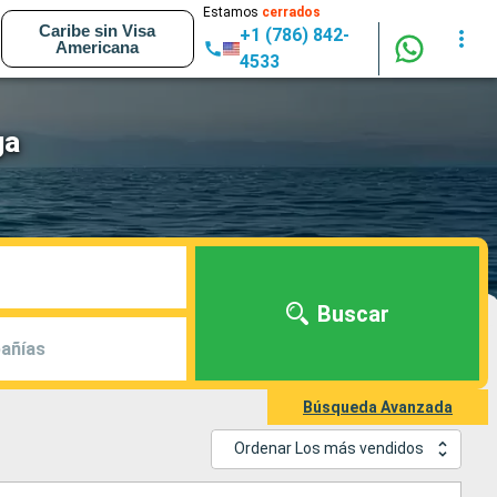
Estamos
cerrados
Caribe sin Visa
+1 (786) 842-
Americana
4533
ga
Buscar
añías
Búsqueda Avanzada
Ordenar Los más vendidos