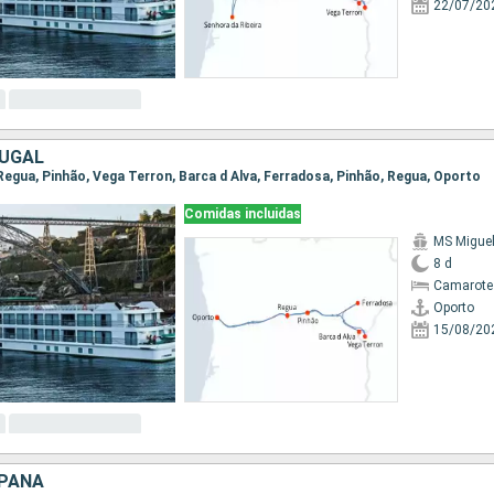
22/07/20
TUGAL
 Regua, Pinhão, Vega Terron, Barca d Alva, Ferradosa, Pinhão, Regua, Oporto
Comidas incluidas
MS Migue
8 d
Camarote 
Oporto
15/08/20
SPAÑA