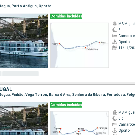
, Regua, Porto Antiguo, Oporto
Comidas incluidas
MS Migue
6 d
Camarote 
Oporto
11/11/20
TUGAL
Comidas incluidas
MS Migue
6 d
Camarote 
Oporto