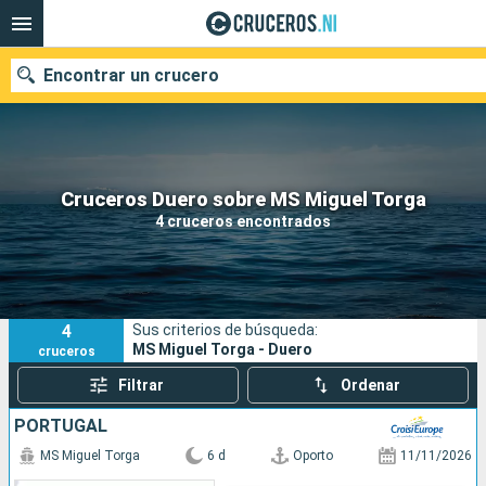
Encontrar un crucero
Nuestros destinos
Cruceros Duero sobre MS Miguel Torga
4 cruceros encontrados
Fecha de salida
Puertos
Compañías
4
Sus criterios de búsqueda:
Buscar
MS Miguel Torga - Duero
cruceros
Filtrar
Ordenar
PORTUGAL
MS Miguel Torga
6 d
Oporto
11/11/2026