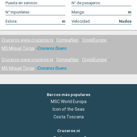
Puesta en servicio:
N° de pasajeros:
N° tripunlates:
Manga:
m
Eslora:
m
Velocidad:
Nudos
Cruceros www.cruceros.ni
Compañías
CroisiEurope
MS Miguel Torga
Cruceros Duero
Cruceros www.cruceros.ni
Compañías
CroisiEurope
MS Miguel Torga
Cruceros Duero
Barcos más populares
MSC World Europa
Icon of the Seas
Costa Toscana
Cruceros.ni