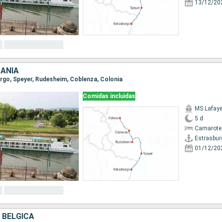
13/12/20
MANIA
burgo, Speyer, Rudesheim, Coblenza, Colonia
Comidas incluidas
MS Lafaye
5 d
Camarote 
Estrasbur
01/12/20
 BÉLGICA