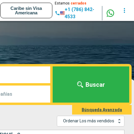
Estamos
cerrados
Caribe sin Visa
+1 (786) 842-
Americana
4533
Buscar
añías
Búsqueda Avanzada
Ordenar Los más vendidos