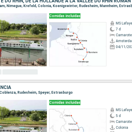
dam, Nimegue, Krefeld, Colonia, Koenigswinter, Rudesheim, Mannheim, Estras
Comidas incluidas
MS Lafaye
7 d
Camarote 
Amsterd
04/11/20
ANCIA
a, Coblenza, Rudesheim, Speyer, Estrasburgo
Comidas incluidas
MS Lafaye
5 d
Camarote 
Colonia