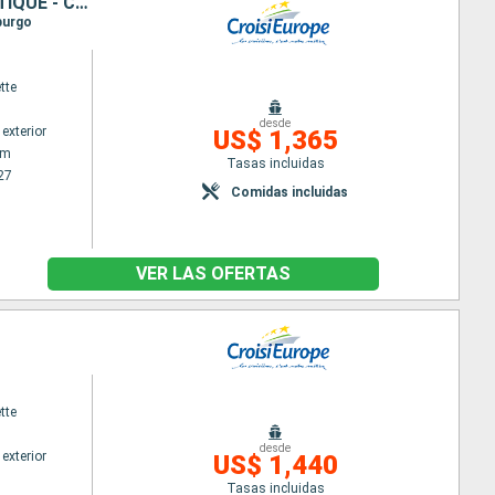
LA GRANDE FÊTE DU RHIN, DE LA HOLLANDE À LA VALLÉE DU RHIN ROMANTIQUE - CROISIÈRE CULTURELLE, GOURMANDE ET FESTIVE
burgo
tte
desde
exterior
US$ 1,365
am
Tasas incluidas
27
Comidas incluidas
VER LAS OFERTAS
tte
desde
exterior
US$ 1,440
Tasas incluidas