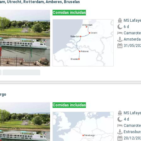
dam, Utrecht, Rotterdam, Amberes, Bruselas
Comidas incluidas
MS Lafaye
6 d
Camarote 
Amsterd
31/05/20
urgo
Comidas incluidas
MS Lafaye
4 d
Camarote 
Estrasbur
20/12/20