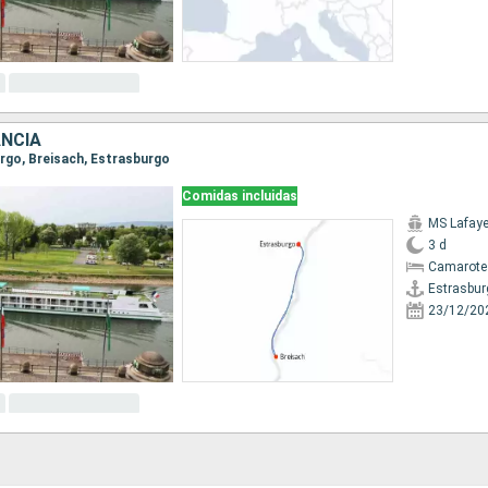
ANCIA
urgo, Breisach, Estrasburgo
Comidas incluidas
MS Lafaye
3 d
Camarote 
Estrasbur
23/12/20