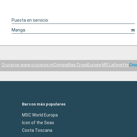
Puesta en servicio:
Manga:
m
Cruceros www.cruceros.ni
Compañías
CroisiEurope
MS Lafayette
Cru
Barcos más populares
MSC World Europa
Icon of the Seas
Costa Toscana