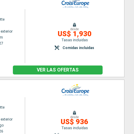
tte
desde
exterior
US$ 1,930
am
Tasas incluidas
27
Comidas incluidas
VER LAS OFERTAS
tte
desde
exterior
US$ 936
go
Tasas incluidas
26